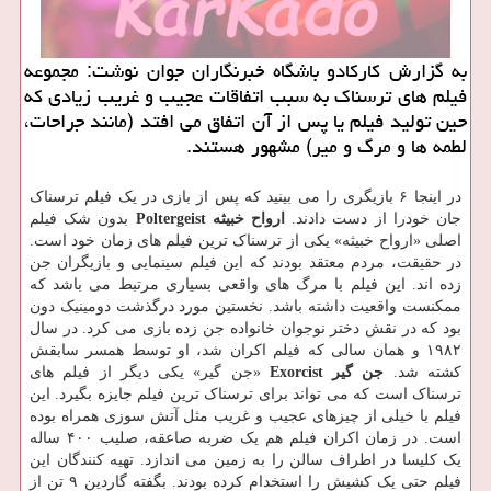
به گزارش کارکادو باشگاه خبرنگاران جوان نوشت: مجموعه
فیلم های ترسناک به سبب اتفاقات عجیب و غریب زیادی که
حین تولید فیلم یا پس از آن اتفاق می افتد (مانند جراحات،
لطمه ها و مرگ و میر) مشهور هستند.
در اینجا ۶ بازیگری را می بینید که پس از بازی در یک فیلم ترسناک
جان خودرا از دست دادند.
ارواح خبیثه Poltergeist
بدون شک فیلم
اصلی «ارواح خبیثه» یکی از ترسناک ترین فیلم های زمان خود است.
در حقیقت، مردم معتقد بودند که این فیلم سینمایی و بازیگران جن
زده اند. این فیلم با مرگ های واقعی بسیاری مرتبط می باشد که
ممکنست واقعیت داشته باشد. نخستین مورد درگذشت دومینیک دون
بود که در نقش دختر نوجوان خانواده جن زده بازی می کرد. در سال
۱۹۸۲ و همان سالی که فیلم اکران شد، او توسط همسر سابقش
کشته شد.
جن گیر Exorcist
«جن گیر» یکی دیگر از فیلم های
ترسناک است که می تواند برای ترسناک ترین فیلم جایزه بگیرد. این
فیلم با خیلی از چیزهای عجیب و غریب مثل آتش سوزی همراه بوده
است. در زمان اکران فیلم هم یک ضربه صاعقه، صلیب ۴۰۰ ساله
یک کلیسا در اطراف سالن را به زمین می اندازد. تهیه کنندگان این
فیلم حتی یک کشیش را استخدام کرده بودند. بگفته گاردین ۹ تن از