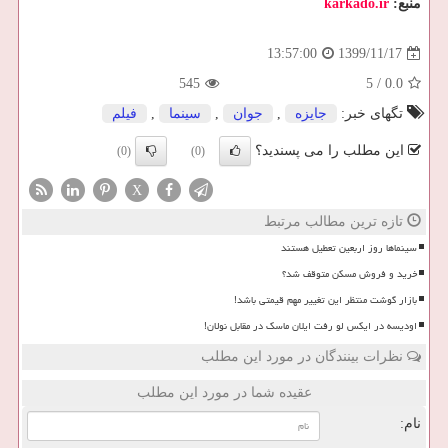
منبع:
karkado.ir
1399/11/17
13:57:00
545
5
/
0.0
تگهای خبر:
جایزه
,
جوان
,
سینما
,
فیلم
این مطلب را می پسندید؟
(0)
(0)
X
تازه ترین مطالب مرتبط
سینماها روز اربعین تعطیل هستند
خرید و فروش مسکن متوقف شد؟
بازار گوشت منتظر این تغییر مهم قیمتی باشد!
اودیسه در ایکس لو رفت ایلان ماسک در مقابل نولان!
نظرات بینندگان در مورد این مطلب
عقیده شما در مورد این مطلب
نام: