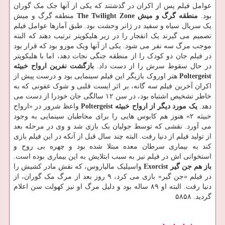
عوامل فیلم پس از اکران در گذشتند که یکی از آنها جک مک گوران
بود.
منطقه گرگ و میش The Twilight Zone
منطقه گرگ و میش
یک سریال سیاه و سفید در ژانر وحشت بود. طبق آمارها عوامل فیلم
تصمیم می گیرند یک انفجار را در زیر هلیکوپتر ترتیب دهند که البته
موجب مرگ سه نفر می شود. یکی از آنها ویک مورو بود که قرار بود
در فیلم جان دو کودک را از منطقه جنگی نجات دهد، اما با هلیکوپتر
در حال سقوط سرش را از دست داد.
بازگشت نفرین ارواح خبیثه
Poltergeist
هتر اوروک بازیگر این فیلم سینمایی بود و درست پیش از
اکران آخرین فیلم سه گانه، بر اثر ایست قلبی و شوک عفونی که به
خاطر تشخیص اشتباه بود، در سن ۱۲ سالگی جان خودرا از دست می
دهد.
یک مورد دیگر از ارواح خبیثه Poltergeist
واعظ شرور در «ارواح
خبیثه ۲» هنوز هم کابوس هایی را برای مخاطبان سینمایی به وجود
می آورد. نقشی که توسط جولیان بک بازی شد و وی در مرحله بعد
از تولید فیلم از دنیا رفت. البته چند سال قبل از آنکه در این فیلم بازی
کند به بیماری سرطان معده مبتلا شده بود و چهره بی روح و
استخوانی اش در فیلم نیز به سبب ابتلایش به این بیماری بوده است.
باز هم جن گیر Exorcist
واسیلیک مالیاروس، که نقش مادر کشیش را
در فیلم «جن گیر» بازی می کرد، ۹ روز بعد از مرگ مک گوران، از
دنیا رفت. البته او ۸۹ ساله بود و دلیل مرگ او نیز کهولت سن اعلام
گردید. ۵۸۵۸