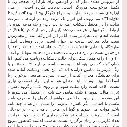
از سرویس دهنده دیگر که در کوشش برای بارگذاری صفحه وب یا
تکمیل درخواست مرورگر است، دریافت نکرده است. از میان
ابزارهای تست سرعت سایت به سراغ «گوگل پیج اسپید("PageSpeed
Insights")» می رویم، این ابزار یک مرتبه رتبه در ارتباط با سرعت
سایت را در محیط دسکتاپ (مثلا در لپ تاپ) و یک مرتبه نمره در
ارتباط با گوشیها را عرضه می دهد (این ابزار دو بار کنش (Fetch) در
سایت انجام می دهد)، بر مبنای آنالیز این ابزار که البته از معتبرترین
تست های سرعت سایت در جهان است، برای وبسایت اصلی
نمایشگاه با نشانی https: //tehranbookfair.ir/، اعداد ۱۱، ۱۲ و ۱۴ را
در چندین تست در بازه های زمانی مختلف برای حالت موبایل و اعداد
۴۰ و ۴۱ را به همین شکل برای حالت دسکتاپ دریافت می کنیم! اما
همان گونه که می بینیم اعداد به دست آمده در بازه ۴۹-۰ هستند و با
رنگ قرمز به نمایش درآمده اند که این یعنی وبسایت آماده شده
برای نمایشگاه مجازی کتاب از چندان سرعت مناسبی برخوردار یا
اصطلاحا بهینه نیست! البته چندان هم به این ابزار تخصصی نیازی
نیست، کافی است وارد سایت شویم و بر روی یکی از گروه ناشران
(برای مثال: عمومی) کلیک نماییم، چند ثانیه ای معطل می شویم تا
این صفحه پدیدار شود، حالا می خواهیم اسکرول را به طرف پایین
بکشیم تا اسامی دیگر ناشران عمومی را ببینیم، باز هم با چند ثانیه
تاخیر مواجه می شویم و گویا این ماجرا ادامه دارد.» این درحالی
است که سرعت وبسایت نمایشگاه مجازی کتاب با وجود افزایش
تعداد کاربران در زمان برگزاری نسبت به شب گذشته که هنوز شروع
به کار نکرده بود، در حالت دسکتاپ به عدد ۳۷ و در حالت موبایل به