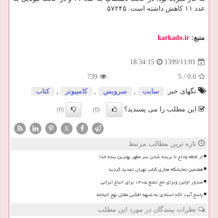
عدد ۱۱ کاهش داشته است. ۵۷۲۴۵
منبع:
karkado.ir
1399/11/01
18:34:15
739
5
/
0.0
تگهای خبر:
سایت
,
سرویس
,
كامپیوتر
,
كتاب
این مطلب را می پسندید؟
(0)
(0)
X
تازه ترین مطالب مرتبط
از لحظه وداع تا بریده شدن سر مطهر بهترین بنده خدا
هفتمین نمایشگاه مجازی کتاب تهران تمدید گردید
صدور اولین ویزای حج تمتع ۱۴۰۵ برای اتباع ایرانی
پاسخ آیت الله استادی به شبهه افکنی مقابل نهج البلاغه
نظرات بینندگان در مورد این مطلب