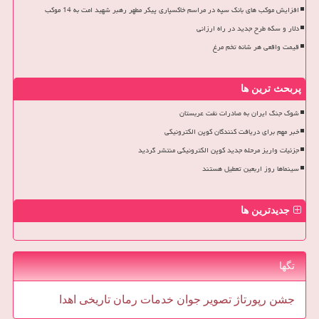
افزایش موکب های بانک سپه در مراسم خاکسپاری پیکر مطهر رهبر شهید امت به 14 موکب
دلار و سکه طرح جدید در راه ارزانی
قیمت واقعی هر شانه تخم مرغ
پربحث ترین ها
شوک جنگ ایران به صادرات نفت عربستان
خبر مهم برای دریافت کنندگان کوپن الکترونیکی
جزئیات واریز مرحله جدید کوپن الکترونیکی منتشر گردید
سینماها روز اربعین تعطیل هستند
جدیدترین ها
تگها
جشن
رپورتاژ
تصویر
جوان
خدمات
رمان
تاریخی
اهدا