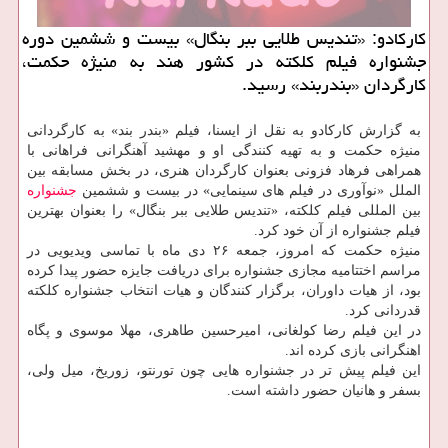
کارکادو: «تندیس طلایی ببر بنگال» بیست و ششمین دوره
جشنواره فیلم کلکته در کشور هند به منیژه حکمت،
کارگردان «بندربند» رسید.
به گزارش کارکادو به نقل از ایسنا، فیلم «بندر بند» به کارگردانی
منیژه حکمت و به تهیه کنندگی او و مهشید آهنگرانی فراهانی با
همراهی فرهاد فزونی بعنوان کارگردان هنری، در بخش مسابقه بین
الملل «نوآوری در فیلم های سینمایی» در بیست و ششمین
جشنواره
بین المللی فیلم کلکته، «تندیس طلایی ببر بنگال» را بعنوان بهترین
فیلم جشنواره از آن خود کرد.
منیژه حکمت که امروز، جمعه ۲۶ دی ماه با تماسی ویدیویی در
مراسم اختتامیه مجازی جشنواره برای دریافت جایزه حضور پیدا کرده
بود، از هیات داوران، برگزار کنندگان و هیات انتخاب جشنواره کلکته
قدردانی کرد.
در این فیلم رضا کولغانی، امیرحسین طاهری، مهلا موسوی و پگاه
اهنگرانی بازی کرده اند.
این فیلم پیش تر در جشنواره هایی چون تورنتو، زوریخ، میل ولی،
بسفر و هانیان حضور داشته است.