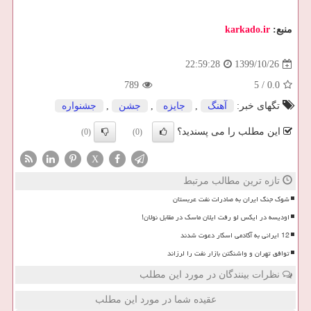
منبع:
karkado.ir
1399/10/26
22:59:28
789
5
/
0.0
تگهای خبر:
آهنگ
,
جایزه
,
جشن
,
جشنواره
این مطلب را می پسندید؟
(0)
(0)
X
تازه ترین مطالب مرتبط
شوک جنگ ایران به صادرات نفت عربستان
اودیسه در ایکس لو رفت ایلان ماسک در مقابل نولان!
12 ایرانی به آکادمی اسکار دعوت شدند
توافق تهران و واشنگتن بازار نفت را لرزاند
نظرات بینندگان در مورد این مطلب
عقیده شما در مورد این مطلب