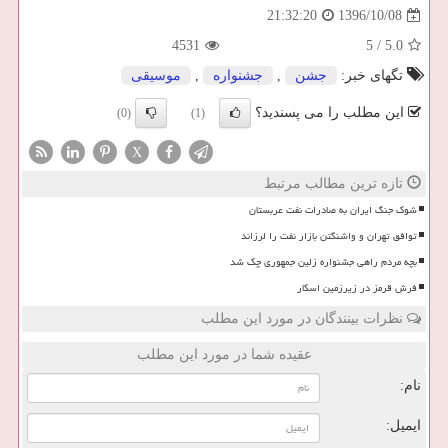
1396/10/08
21:32:20
4531
5
/
5.0
تگهای خبر:
جشن
,
جشنواره
,
موسیقی
این مطلب را می پسندید؟
(0)
(1)
X
تازه ترین مطالب مرتبط
شوک جنگ ایران به صادرات نفت عربستان
توافق تهران و واشنگتن بازار نفت را لرزاند
بچه مردم راهی جشنواره زلین جمهوری چک شد
فرش قرمز در زیرزمین اسکار
نظرات بینندگان در مورد این مطلب
عقیده شما در مورد این مطلب
نام:
ایمیل: