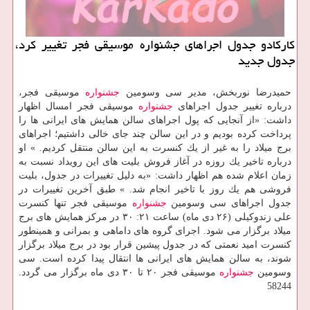
كاركادو جدول اجراهای جشنواره موسیقی فجر تغییر كرد،
جدول جدید
حمیدرضا نوربخش، مدیر سی وسومین
جشنواره
موسیقی فجر،
درباره تغییر جدول اجراهای
جشنواره
موسیقی فجر امسال اظهار
داشت: «از آنجایی كه پول اجراهای سالن همایش های ایرانی ها را
پرداخت كرده بودیم و در این سالن چند جای خالی داشتیم؛ اجراهای
برج میلاد را به غیر از یك كنسرت به این سالن منتقل كردیم. » او
درباره تاخیر یك روزه در آغاز فروش بلیت های این رویداد نسبت به
زمان اعلام شده هم اظهار داشت: «به دلیل تغییرات در جدول، بلیت
فروشی هم یك روز با تاخیر انجام شد. » طبق آخرین تغییرات در
جدول اجراهای سی وسومین
جشنواره
موسیقی فجر تنها كنسرت
علی زندوكیلی (۲۶ دی ماه) ساعت ۲۱: ۳۰ در مركز همایش های برج
میلاد برگزار می شود. اجرای گروه های داماهی و بمرانی و همینطور
كنسرت امید نعمتی كه در جدول پیشین قرار بود در برج میلاد برگزار
شوند، به سالن همایش های ایرانی ها انتقال پیدا كرده است. سی
وسومین
جشنواره
موسیقی فجر ۲۰ تا ۳۰ دی ماه برگزار می گردد.
58244