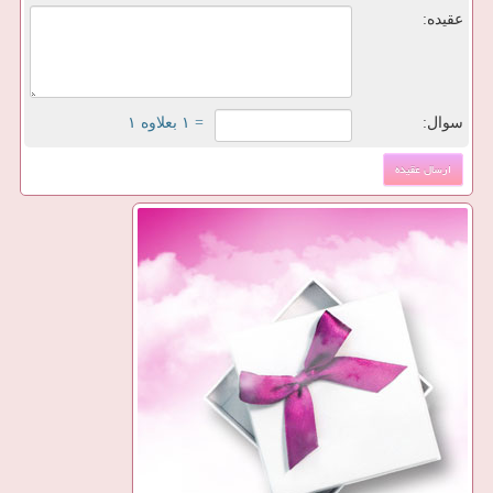
عقیده:
سوال:
= ۱ بعلاوه ۱