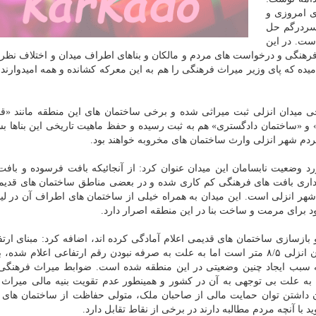
ی امروزی و
 سردرگم حل
ست. در این
فرهنگی و درخواست های مردم و مالکان و بناهای اطراف میدان و اختلاف نظر
یده که پای وزیر میراث فرهنگی را هم به این معرکه کشانده و همه امیدوارند 
ی میدان انزلی ثبت میراثی شده و برخی ساختمان های این منطقه مانند «قن
و «ساختمان دادگستری» هم به ثبت رسیده و حفظ ماهیت تاریخی این بناها بس
مردم شهر انزلی وارث ساختمان های مخروبه خواهند بود.
 وضعیت نابسامان این میدان عنوان کرد: از آنجائیکه بافت فرسوده و بافت
نگهداری بافت های فرهنگی کم کاری شده و در بعضی مناطق ساختمان های قدی
ی شهر انزلی است. این میدان به همراه خیلی از ساختمان های اطراف آن در لی
 برای مرمت و ساخت بنا در این منطقه اصرار دارد.
بازسازی ساختمان های قدیمی اعلام آمادگی کرده اند، اضافه کرد: مبنای ارتفا
شده از جانب میراث فرهنگی برای ساخت و ساز در میدان انزلی ۸/۵ متر است اما به علت به صرفه نبودن رقم ارتفاعی اعلا
سأله سبب ایجاد چنین وضعیتی در این منطقه شده است. ضوابط میراث فرهنگی
به علت بی توجهی به آن در کشور و همینطور عدم تقویت بنیه مالی میراث
ن داشتن توان حمایت مالی از صاحبان ملک، متولی حفاظت از ساختمان های
با آنچه مردم مطالبه دارند در برخی از نقاط تقابل دارد.