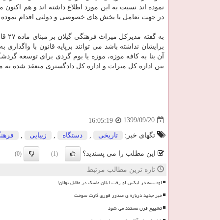
نموده اند نسبت به این مورد اطلاع داشته اند و هم اکنون م
در جهت تعامل با بخش های خصوصی و دولتی اقدام نموده ایم
به گف
برایشان نداشته باشد می توانند برپایه قانون با واگذاری
آن بنا به کافه موزه، موزه یا بوم گردی برای توسعه گردشگ
بین اداره کل میراث و اداره کل دادگستری منعقد شده به 
1399/09/20
16:05:19
تگهای خبر:
تاریخی
,
دستگاه
,
زیبایی
,
فرهن
این مطلب را می پسندید؟
(0)
(1)
تازه ترین مطالب مرتبط
اودیسه در ایکس لو رفت ایلان ماسک در مقابل نولان!
خبر جدید درباره ی صدور فوری کارت سوخت
تشییع قرن مستند می شود