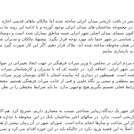
نجانخواه افزود: باوجود آنکه هتل تهران با ارتفاع بالای ۱۴ متر در بافت تاریخی میدان انزلی ساخته شده اما مالکان بناهای قدیمی
اهنجاری را در مجموعه ساختمان های میدان انزلی بوجود آورده و با ادامه این روند ما د
 اکنون سیمای میدان اصلی شهر انزلی شبیه مناطق بمباران شده است و دوستا
 شناسی در شهر حتما باید مورد توجه قرار بگیرد. پیشنهاد مالکان و مدیران ش
 همان محوطه ساخته شده اند، ملاک قرار دهیم. اگر این کار صورت گیرد می
د بازسازی نماییم.
ردم انزلی در مجلس با وزیر میراث فرهنگی در جهت ایجاد تغییراتی در ضوا
ی شهر انزلی، اضافه کرد: در جلسه ای که با مدیران و کارشناسان میراث
ه است. همینطور در دیداری که نماینده استان با آقای مونسان وزیر میراث
یم منطقی و مبتنی بر نگاه علمی و فنی از جانب میراث فرهنگی هستیم. معتقد
ایط فعلی تصمیم بگیریم هیچ توجیهی ندارد. ما باید شرایط محیطی را در نظر ب
ای شهر یک دیدگاه زیبایی شناختی نسبت به معماری داریم، تصریح کرد: هم اک
ریخی است، ندارد. در سالهای اخیر ساختمان بانک در این محوطه با جداره ه
ز این ساخت و سازها انجام نداده است. شورای شهر در آن زمان بیشتر از 
 اصلاً به این قضیه ورود نکرد در حالیکه باید در این حوزه اقدام می کرد و نم