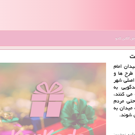
 آنلاین کادو
ت
یدان امام
ردرگم طرح ها و
 اصلی شهر
گویی به
 می کنند،
 حتی مردم
 میدان به
ن شوند.
ادامه نوشت: