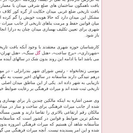
بافت ناهمگون ساختمان های ضلع شرقی میدان با معمار
بافت تاریخی ضلع غربی میدان حکایت از گره کور کلاف
مشکل این میدان دارد که حالا هویت خویش را گم کرده ا
میان قوانین حفظ و مرمت بناهای تاریخی از جانب میراث 
شهری برای تعیین تکلیف بهسازی میدان چنان به درازا انجام
باز شود.
کارشناسان حوزه شهری معتقدند با وجود آنکه بافت تاریخ
«شهرداری»، «برج ساعت»، «هتل
گل
سنگ»، «هتل تهران» 
می باشد اما با ادامه این روند بدون شک در سالهای آینده 
موسی زنجانخواه - رئیس شورای شهر بندرانزلی - در مورد
درهم تنیدگی دارند متأسفانه در سالهای اخیر نسبت به 
نازیبایی به شهر داده اند. یکی از این مناطق میدان اصل
تاریخی ثبت شده اند و میراث فرهنگی بر رعایت ضوابط خود
وی ضمن اشاره به اینکه مالکین چندین بار برای بهسازی و 
مالکان رقم ارتفاعی بالاتری را تقاضا دارند و همین م
محکم ترین ضوابط و قوانین در کشور است که متأسفانه 
متأسفانه شاهد آن هستیم که میراث فرهنگی امروزه بدو
شده و این امر پسندیده نیست. آنچه میراث فرهنگی می گوید 