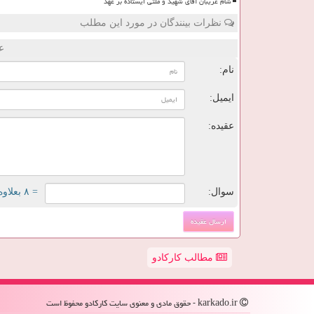
شام غریبان آقای شهید و ملتی ایستاده بر عهد
نظرات بینندگان در مورد این مطلب
ع
نام:
ایمیل:
عقیده:
سوال:
= ۸ بعلاوه ۴
مطالب کارکادو
karkado.ir - حقوق مادی و معنوی سایت كاركادو محفوظ است