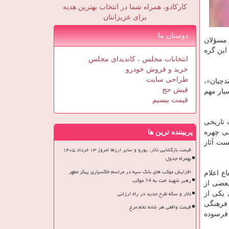
کارکادو، همراه شما در انتخاب بهترین هدیه
برای عزیزانتان
دوستان ما
 مسؤلان
این گره
انتخابات مجلس ، کاندیدای مجلس
خرید و فروش خودرو
طراحی سایت
دچیان»،
فیش حج
یار مهم
قیمت بیسیم
 تاریخی
می چهره
پربیننده ترین ها
ست آثار
قیمت بازگشایی دلار، یورو و سایر ارزها امروز ۱۳ خرداد ۱۴۰۵
بهمراه جدول
افزایش موکب های بانک سپه در مراسم خاکسپاری پیکر مطهر
ع اعلام
رهبر شهید امت به 14 موکب
م شده، بعضی از
دلار و سکه طرح جدید در راه ارزانی
 یکی از
 فرهنگی
قیمت واقعی هر شانه تخم مرغ
 فرسوده