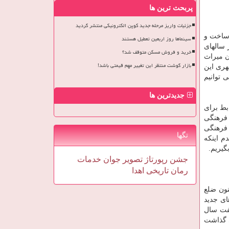
پربحث ترین ها
جزئیات واریز مرحله جدید کوپن الکترونیکی منتشر گردید
 اجازه ساخت و
سینماها روز اربعین تعطیل هستند
ر سالهای
خرید و فروش مسکن متوقف شد؟
ن میراث
بازار گوشت منتظر این تغییر مهم قیمتی باشد!
هری این
 توانیم
جدیدترین ها
بط برای
 فرهنگی
 فرهنگی
تگها
م اینکه
گیریم.
جشن
رپورتاژ
تصویر
جوان
خدمات
رمان
تاریخی
اهدا
نون ضلع
ای جدید
هفت سال
ی گذاشت