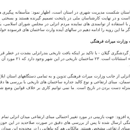
ی داستان شکست مدیریت شهری در استان است، اظهار نمود: متأسفانه پیگیری ه
ه است و در نهایت کارشناسان ملی در پایتخت تصمیم گیرنده هستند و بسختی 
م با استفاده از توانمندی های نماینده مردم انزلی در مجلس شورای اسلامی، ی
ا این رویه را ادامه دهیم در سالهای آینده وارث ساختمان های فرسوده خواهی
ب وزارت میراث فرهنگی
ردشگری گیلان - با تاکید بر اینکه بافت تاریخی بندرانزلی بشدت در خطر قرا
است، اظهار نمود: شرایط ساختمان های تاریخی انزلی جزء استثنائات است. ۲۳
 انزلی از جانب وزارت میراث فرهنگی تدوین و به تمامی دستگاههای استان ابلاغ
ان، مبنای ارتفاعی و نوع کالبد جداره ساختمان های تاریخی با بررسی ها دقی
 منزله دست بردن در تاریخ است. ما نمی توانیم کاری بر خلاف قوانین وضع شد
 افزود: جهت بازبینی در مورد تغییر احتمالی مبنای ارتفاعی میدان انزلی تمام 
رهنگی ارسال شده تا پس از بررسی های دقیق در صورت صلاحدید در این حوزه 
مبنای ارتفاعی مشخص هستند. مالکانی هم که بناهایی را در محدوده این میدان 