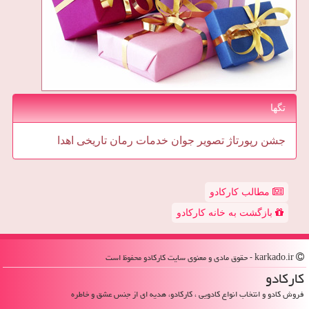
تگها
جشن
رپورتاژ
تصویر
جوان
خدمات
رمان
تاریخی
اهدا
مطالب کارکادو
بازگشت به خانه کارکادو
karkado.ir - حقوق مادی و معنوی سایت كاركادو محفوظ است
كاركادو
فروش کادو و انتخاب انواع کادویی ، کارکادو، هدیه ای از جنس عشق و خاطره