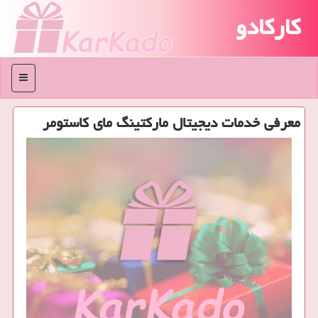
کارکادو
منو
معرفی خدمات دیجیتال ماركتینگ مای كاستومر