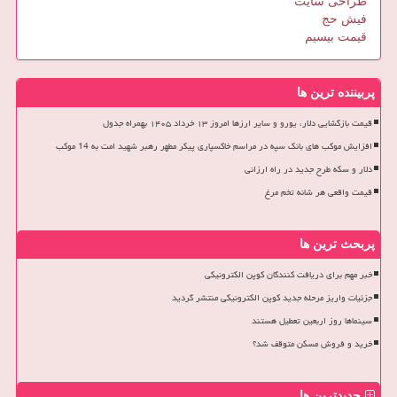
طراحی سایت
فیش حج
قیمت بیسیم
پربیننده ترین ها
قیمت بازگشایی دلار، یورو و سایر ارزها امروز ۱۳ خرداد ۱۴۰۵ بهمراه جدول
افزایش موکب های بانک سپه در مراسم خاکسپاری پیکر مطهر رهبر شهید امت به 14 موکب
دلار و سکه طرح جدید در راه ارزانی
قیمت واقعی هر شانه تخم مرغ
پربحث ترین ها
خبر مهم برای دریافت کنندگان کوپن الکترونیکی
جزئیات واریز مرحله جدید کوپن الکترونیکی منتشر گردید
سینماها روز اربعین تعطیل هستند
خرید و فروش مسکن متوقف شد؟
جدیدترین ها