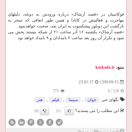
قوکاسیان در «قصه آرشاک» درباره ورودش به دوبله، دلیلهای
مهاجرت و فعالیتش در کانادا و همین طور اتفاقی که منجر به
بازگشت این دوبلور پیشکسوت به ایران شد، صحبت خواهدنمود.
«قصه آرشاک» یکشنبه ۱۶ آذر ساعت ۲۱ از شبکه مستند پخش می
شود و تکرار آن روز بعد ساعت ۲ بامدادان و ۹ بامداد خواهد بود.
منبع:
karkado.ir
1399/09/15
23:05:37
771
5
/
5.0
تگهای خبر:
جوان
,
سینما
,
فیلم
,
هنر
این مطلب را می پسندید؟
(0)
(1)
X
تازه ترین مطالب مرتبط