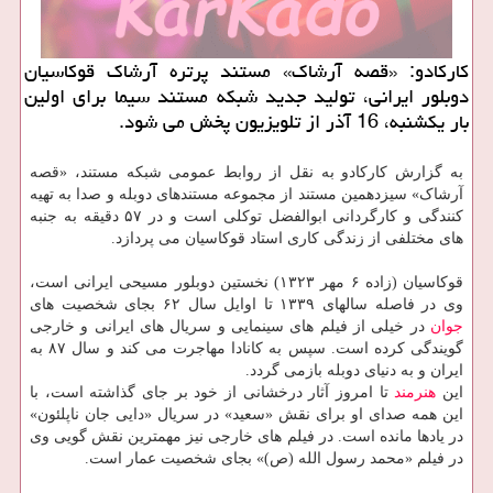
کارکادو: «قصه آرشاک» مستند پرتره آرشاک قوکاسیان
دوبلور ایرانی، تولید جدید شبکه مستند سیما برای اولین
بار یکشنبه، 16 آذر از تلویزیون پخش می شود.
به گزارش کارکادو به نقل از روابط عمومی شبکه مستند، «قصه
آرشاک» سیزدهمین مستند از مجموعه مستندهای دوبله و صدا به تهیه
کنندگی و کارگردانی ابوالفضل توکلی است و در ۵۷ دقیقه به جنبه
های مختلفی از زندگی کاری استاد قوکاسیان می پردازد.
قوکاسیان (زاده ۶ مهر ۱۳۲۳) نخستین دوبلور مسیحی ایرانی است،
وی در فاصله سالهای ۱۳۳۹ تا اوایل سال ۶۲ بجای شخصیت های
جوان
در خیلی از فیلم های سینمایی و سریال های ایرانی و خارجی
گویندگی کرده است. سپس به کانادا مهاجرت می کند و سال ۸۷ به
ایران و به دنیای دوبله بازمی گردد.
این
هنرمند
تا امروز آثار درخشانی از خود بر جای گذاشته است، با
این همه صدای او برای نقش «سعید» در سریال «دایی جان ناپلئون»
در یادها مانده است. در فیلم های خارجی نیز مهمترین نقش گویی وی
در فیلم «محمد رسول الله (ص)» بجای شخصیت عمار است.