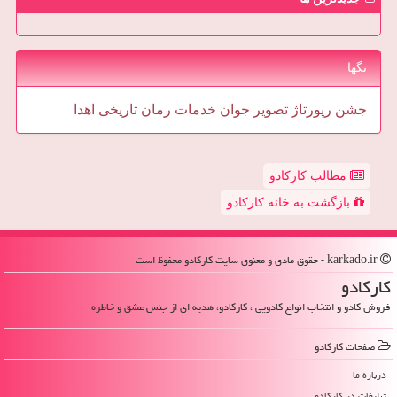
تگها
جشن
رپورتاژ
تصویر
جوان
خدمات
رمان
تاریخی
اهدا
مطالب کارکادو
بازگشت به خانه کارکادو
karkado.ir - حقوق مادی و معنوی سایت كاركادو محفوظ است
كاركادو
فروش کادو و انتخاب انواع کادویی ، کارکادو، هدیه ای از جنس عشق و خاطره
صفحات كاركادو
درباره ما
تبلیغات در كاركادو