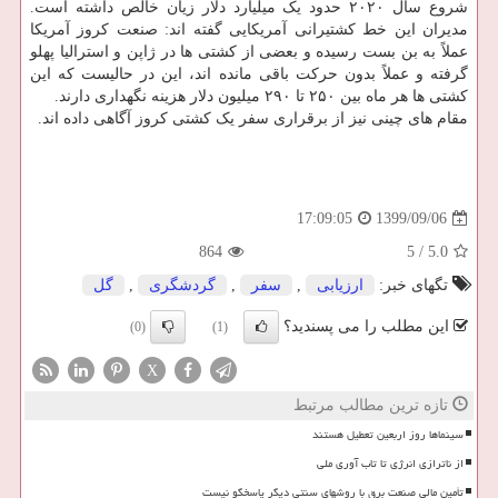
شروع سال ۲۰۲۰ حدود یک میلیارد دلار زیان خالص داشته است.
مدیران این خط کشتیرانی آمریکایی گفته اند: صنعت کروز آمریکا
عملاً به بن بست رسیده و بعضی از کشتی ها در ژاپن و استرالیا پهلو
گرفته و عملاً بدون حرکت باقی مانده اند، این در حالیست که این
کشتی ها هر ماه بین ۲۵۰ تا ۲۹۰ میلیون دلار هزینه نگهداری دارند.
مقام های چینی نیز از برقراری سفر یک کشتی کروز آگاهی داده اند.
1399/09/06
17:09:05
864
5
/
5.0
تگهای خبر:
ارزیابی
,
سفر
,
گردشگری
,
گل
این مطلب را می پسندید؟
(0)
(1)
X
تازه ترین مطالب مرتبط
سینماها روز اربعین تعطیل هستند
از ناترازی انرژی تا تاب آوری ملی
تأمین مالی صنعت برق با روشهای سنتی دیگر پاسخگو نیست