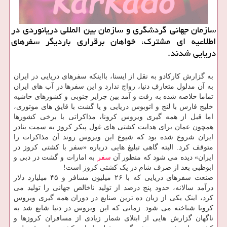
سازمان جهانی گردشگری و سازمان بین المللی دریانوردی در
اطلاعیه ای مشترك، خواهان برقراری باردیگر سفرهای
دریایی شدند.
به گزارش کارکادو به نقل از ایسنا، بااینکه سفرهای دریایی در ایران
به آن مدلول متعارفِ دنیا، رواج ندارد و این سفرها در آب های ایران
تماما خلاصه شده به رفت و آمد بین جزایر جنوبی و کشورهای حاشیه
خلیج فارس با لنج و اتوبوس دریایی و یا گشت با قایق های موتوری،
اما قبل از همه گیری ویروس کرونا، مذاکراتی با برخی کشورها
همچون عمان برای هدایت کشتی های غول پیکر کروز به سمت بنادر
ایران شروع شده بود که شیوع این ویروس روند آن مذاکرات را
متوقف کرد. البته گاهی تبلیغ هایی درباره «سفر با کشتی کروز در
ایران» دیده می شود که منظور آن
سفر
به امارات و گشت در دبی و
ابوظبی بعد از صرف شام در یک کشتی کروز است!
صنعت سفرهای دریایی که با ۲۶ میلیون مسافر و ۴۵ میلیارد دلار
درآمد سالانه، حدود پنج درصد از تولید ناخالص جهانی را تولید می
کرد، اینک یکی از زیان ده ترین صنایع در دوران همه گیری ویروس
کرونا شناخته می شود. زمانی که این ویروس در دنیا شایع شد به
ناگهان گزارش هایی از ابتلای شمار زیادی از مسافران کروزها و