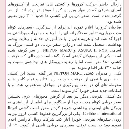
درحال حاضر حرکت کروزها و کشتی های تفریحی از کشورهای
آسیای شرقی که در مهار ویروس کرونا موفق تر بوده اند، از سر
گرفته شده است. سفر دریایی این کشتی ها حدود ۳۰۰ روز تعلیق
شده بود.
صاحبان کروزها اعلام نموده اند برای از سرگیری «سفرهای کوتاه
مدت دریایی» تدابیر سختگیرانه ای را با رعایت مقررات بهداشتی به
اجرا گذاشته اند و هزینه هایی را بابت آموزش خدمه و رعایت بیشتر
بهداشت، متحمل شده اند. در ژاپن سفر دریایی دو کشتی بزرگ به
اسامی ASUKA II NYK و NIPPON MARU از سر گرفته شده
است. یکی از مسؤولان کشتی آسوکا گفته است: درحالی که ظرفیت
کشتی ۸۸۰ نفر است اما با رعایت پروتکل های بهداشتی نسبت به
جذب ۳۳۰ نفر اقدام نموده ایم.
یکی از مدیران کشتی NIPPON MARU نیز گفته است: این کشتی
۵۰۰ نفری با نیمی از ظرفیت خود به راه افتاده و تمام کابین ها و
محوطه های آن در مدت پهلوگیری در سواحل ضدعفونی شده و با
امکانات جدید سفر خودرا آغاز نموده است.
یک کشتی تفریحی دیگر نیز بعد از گرفتن مجوزهای لازم، نخستین
سفر دریایی کوتاه مدت خودرا از سنگاپور برای اطمینان از پایبندی به
پروکل های ایمنی و بهداشتی شروع کرد و مقرر است کشتی Royal
Caribbean International، یکی از بزرگترین خطوط کشتی کروز نیز به
زودی سفرهای تفریحی خودرا آغاز کند. شرکت رویال کارایبین اعلام
نموده بود: به سبب توقف سفرهای دریایی ناشی از کووید ۱۹ از