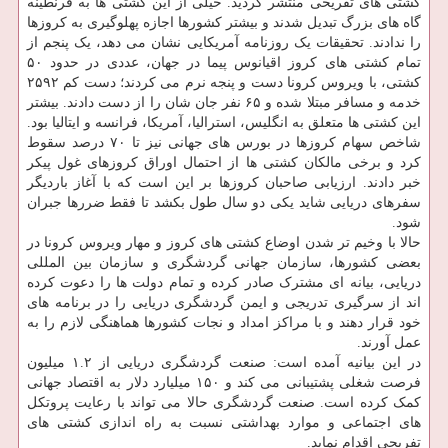
کشتی های تفریحی منتشر گردید. خیلی از این کشتی ها به قرنطینه
گاه های بزرگ تبدیل شدند و بیشتر کشورها اجازه پهلوگیری به کروزها
را ندادند. تحقیقات یک روزنامه آمریکایی نشان می دهد، یک پنجم از
تمام کشتی های کروز اقیانوس پیما در جهان، عددی در حدود ۵۰
کشتی، با ویروس کرونا دست و پنجه نرم می کردند؛ دست کم ۲۵۹۲
خدمه و مسافر مبتلا شده و ۶۵ نفر جان شان را از دست دادند. بیشتر
این کشتی ها متعلق به انگلیس، استرالیا، آمریکا، فرانسه و ایتالیا بود.
شاخص سهام کروزها در بورس های جهانی نیز تا ۷۰ درصد سقوط
کرد و برخی مالکان کشتی ها از احتمال اوراق کروزهای غول پیکر
خبر دادند. ارزیابی صاحبان کروزها بر این است که با آغاز باردیگر
سفرهای دریایی شاید یکی دو سال طول بکشد تا فقط ضررها جبران
شود.
حالا با وخیم تر شدن اوضاع کشتی های کروز و مهار ویروس کرونا در
بعضی کشورها، سازمان جهانی گردشگری و سازمان بین المللی
دریایی، بیانه ای مشترک صادر کرده و تمام دولت ها را دعوت کرده
اند از سرگیری تدریجی و ایمن گردشگری دریایی را در برنامه های
خود قرار دهند و با مراکز امداد و نجات کشورها هماهنگی لازم را به
عمل آورند.
در این بیانیه آمده است: صنعت گردشگری دریایی از ۱.۲ میلیون
فرصت شغلی پشتیبانی می کند و ۱۵۰ میلیارد دلار به اقتصاد جهانی
کمک کرده است. صنعت گردشگری حالا می تواند با رعایت پروتکل
های اجتماعی و موارد بهداشتی نسبت به راه اندازی کشتی های
تفریحی اقدام نماید.