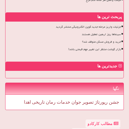
قیمت واقعی هر شانه تخم مرغ
پربحث ترین ها
جزئیات واریز مرحله جدید کوپن الکترونیکی منتشر گردید
سینماها روز اربعین تعطیل هستند
خرید و فروش مسکن متوقف شد؟
بازار گوشت منتظر این تغییر مهم قیمتی باشد!
جدیدترین ها
تگها
جشن
رپورتاژ
تصویر
جوان
خدمات
رمان
تاریخی
اهدا
مطالب کارکادو