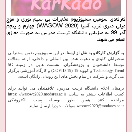
كاركادو: سومین سمپوزیوم مخابرات بی سیم نوری و موج
میلی متری غرب آسیا (WASOW 2020) چهارم و پنجم
آذر 99 به میزبانی دانشگاه تربیت مدرس به صورت مجازی
انجام می شود.
به گزارش کارکادو به نقل از ایسنا،
در این سمپوزیوم ضمن سخنرانی
سخنرانان کلیدی و دعوت شده بین المللی و داخلی، ارائه مقالات
توسط دانشجویان و پژوهشگران، نشست هایی در زمینه 5G
Technology Trend و کووید 19 (COVID-19) و کارگاه آموزشی برگزار
می گردد و شرکت در تمام بخش های این رویداد، رایگان است.
برمبنای اعلام دانشگاه تربیت مدرس، علاقمندان می توانند برای
کسب اطلاعات بیشتر به سایت https: //wasowc2020.modares.ac.ir
مراجعه کنند. همین طور بوسیله پست الکترونیکی
wasowc2020@modares.ac.ir سوالات خودرا ارسال نمایند.