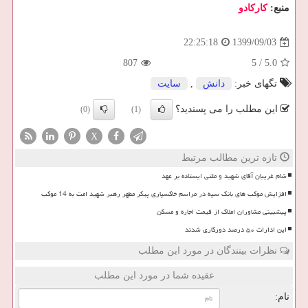
منبع:
كاركادو
1399/09/03
22:25:18
807
5
/
5.0
تگهای خبر:
دانش
,
سایت
این مطلب را می پسندید؟
(0)
(1)
X
تازه ترین مطالب مرتبط
شام غریبان آقای شهید و ملتی ایستاده بر عهد
افزایش موکب های بانک سپه در مراسم خاکسپاری پیکر مطهر رهبر شهید امت به 14 موکب
پیشبینی مشاوران املاک از قیمت اجاره و مسکن
این ادارات ۵۰ درصد دورکاری شدند
نظرات بینندگان در مورد این مطلب
عقیده شما در مورد این مطلب
نام: