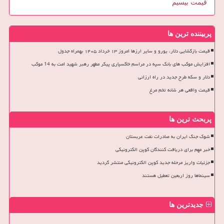
قیمت بیسیم
پربیننده ترین ها
قیمت بازگشایی دلار، یورو و سایر ارزها امروز ۱۳ خرداد ۱۴۰۵ بهمراه جدول
افزایش موکب های بانک سپه در مراسم خاکسپاری پیکر مطهر رهبر شهید امت به 14 موکب
دلار و سکه طرح جدید در راه ارزانی
قیمت واقعی هر شانه تخم مرغ
پربحث ترین ها
شوک جنگ ایران به صادرات نفت عربستان
خبر مهم برای دریافت کنندگان کوپن الکترونیکی
جزئیات واریز مرحله جدید کوپن الکترونیکی منتشر گردید
سینماها روز اربعین تعطیل هستند
جدیدترین ها