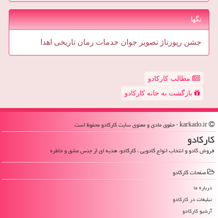
تگها
جشن
رپورتاژ
تصویر
جوان
خدمات
رمان
تاریخی
اهدا
مطالب کارکادو
بازگشت به خانه کارکادو
karkado.ir - حقوق مادی و معنوی سایت كاركادو محفوظ است
كاركادو
فروش کادو و انتخاب انواع کادویی ، کارکادو، هدیه ای از جنس عشق و خاطره
صفحات كاركادو
درباره ما
تبلیغات در كاركادو
آرشیو كاركادو