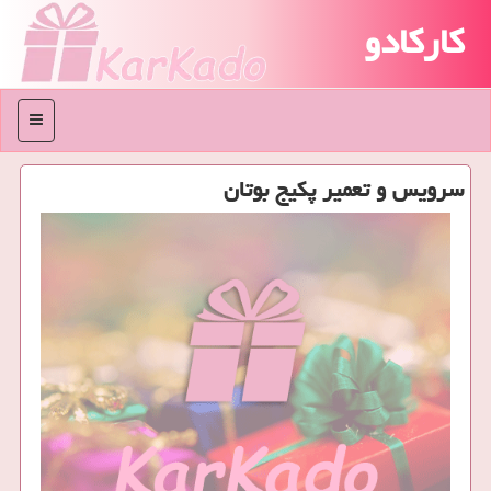
کارکادو
منو
سرویس و تعمیر پكیج بوتان