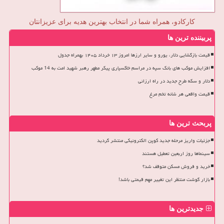
کارکادو، همراه شما در انتخاب بهترین هدیه برای عزیزانتان
پربیننده ترین ها
قیمت بازگشایی دلار، یورو و سایر ارزها امروز ۱۳ خرداد ۱۴۰۵ بهمراه جدول
افزایش موکب های بانک سپه در مراسم خاکسپاری پیکر مطهر رهبر شهید امت به 14 موکب
دلار و سکه طرح جدید در راه ارزانی
قیمت واقعی هر شانه تخم مرغ
پربحث ترین ها
جزئیات واریز مرحله جدید کوپن الکترونیکی منتشر گردید
سینماها روز اربعین تعطیل هستند
خرید و فروش مسکن متوقف شد؟
بازار گوشت منتظر این تغییر مهم قیمتی باشد!
جدیدترین ها