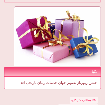
تگها
جشن
رپورتاژ
تصویر
جوان
خدمات
رمان
تاریخی
اهدا
مطالب کارکادو