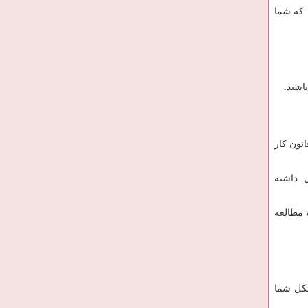
 که شما
اشید.
نون کار
 داشته
 مطالعه
شکل شما