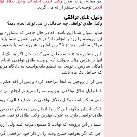
در مقاله زیر در مورد
وکیل تامین اجتماعی
وکیل طلاق توا
آنلاین
توضیحات بیشتر ارائه می گردد.
وکیل طلاق توافقی
وکیل طلاق توافقی چه خدماتی را می تواند انجام دهد
؟
شاید سوال شما این باشد. که در حال حاضر که مشاوره بهز
این پروسه را زودتر انجام داد؟ در فرض معمول شما باید 
مراکز مشاوره بعد از ۴۵ روز اولین مشاوره شما با حضور همسرتان را انجام می دهند.
این مشاوره ها ۵ جلسه طول می کشد .حال اگر ه
آنها بر فرض مثال بخواهند که پروسه طلاق توافقی انجام
امکان سازش با توسل به تنظیم دادخواست به دادگاه مربو
که حداقل یک ماه باشد.
پس از آن زوجین به آنجا مراجعه کرده و پس از اخذ حکم به
اما وکیل طلاق توافقی این پروسه را سریع تر انجام می ده
حتی ممکن است وکیل طلاق توافقی در ظرف ۱ الی ۲ روز حکم طلاق را به شما بدهد.
اینکه ایشان چگونه این کار را انجام می دهد دیگر تخص
طلاق توافقی دارند به عنوان بهترین وکیل طلاق توافقی شناخ
شما در این پروسه که نهایت ۵ میلیون هزینه کنید ولی ارزش دارد.
چرا که اگر بخواهید همین وقت را در کار خود مرخصی گرفته 