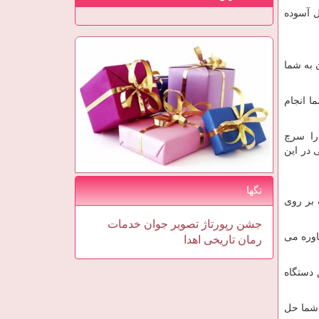
ل آسوده
 به شما
ا انجام
 را سرچ
 در این
تگها
 بر روی
جشن
رپورتاژ
تصویر
جوان
خدمات
اوره می
رمان
تاریخی
اهدا
 دستگاه
 شما حل