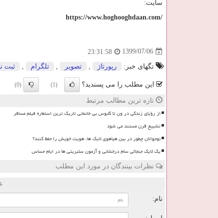
سایت:
https://www.hoghooghdaan.com/
1399/07/06
23:31:58
تگهای خبر:
رپورتاژ
,
تصویر
,
تلگرام
,
ثبت نا
این مطلب را می پسندید؟
(0)
(1)
تازه ترین مطالب مرتبط
از رؤیای زندگی در ون تا کابوس بی خانمانی تاریک ترین استعاره فیلم مسافر
تشییع قرن مستند می شود
نوجوانان چطور در بین هیاهوی لایک ها، هویت خویش را حفظ کنند؟
یک لایک جنجالی سام درخشانی و آزمون سلبریتی ها در ایام حساس
نظرات بینندگان در مورد این مطلب
ع
نام: