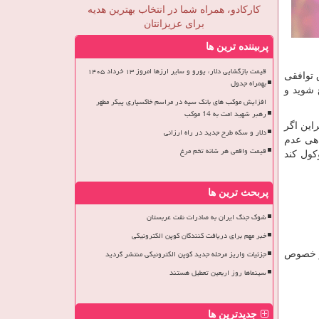
کارکادو، همراه شما در انتخاب بهترین هدیه
برای عزیزانتان
پربیننده ترین ها
قیمت بازگشایی دلار، یورو و سایر ارزها امروز ۱۳ خرداد ۱۴۰۵
 توافقی
بهمراه جدول
 شوید و
افزایش موکب های بانک سپه در مراسم خاکسپاری پیکر مطهر
رهبر شهید امت به 14 موکب
راین اگر
دلار و سکه طرح جدید در راه ارزانی
اهی عدم
قیمت واقعی هر شانه تخم مرغ
کول کند
پربحث ترین ها
شوک جنگ ایران به صادرات نفت عربستان
خبر مهم برای دریافت کنندگان کوپن الکترونیکی
جزئیات واریز مرحله جدید کوپن الکترونیکی منتشر گردید
در خصوص
سینماها روز اربعین تعطیل هستند
جدیدترین ها