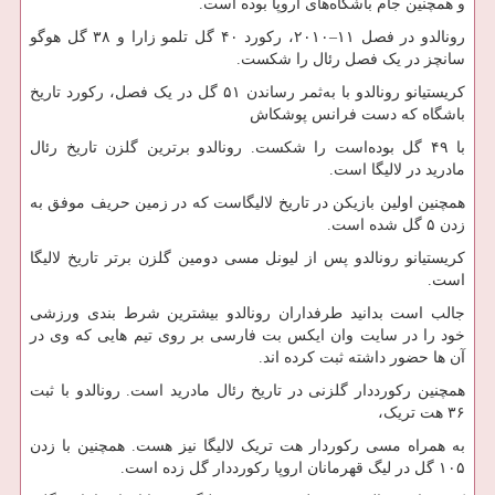
و همچنین جام باشگاه‌های اروپا بوده است.
رونالدو در فصل ۱۱–۲۰۱۰، رکورد ۴۰ گل تلمو زارا و ۳۸ گل هوگو
سانچز در یک فصل رئال را شکست.
کریستیانو رونالدو با به‌ثمر رساندن ۵۱ گل در یک فصل، رکورد تاریخ
باشگاه که دست فرانس پوشکاش
با ۴۹ گل بوده‌است را شکست. رونالدو برترین گلزن تاریخ رئال
مادرید در لالیگا است.
همچنین اولین بازیکن در تاریخ لالیگاست که در زمین حریف موفق به
زدن ۵ گل شده است.
کریستیانو رونالدو پس از لیونل مسی دومین گلزن برتر تاریخ لالیگا
است.
جالب است بدانید طرفداران رونالدو بیشترین شرط بندی ورزشی
خود را در سایت وان ایکس بت فارسی بر روی تیم هایی که وی در
آن ها حضور داشته ثبت کرده اند.
همچنین رکورددار گلزنی در تاریخ رئال مادرید است. رونالدو با ثبت
۳۶ هت تریک،
به همراه مسی رکوردار هت تریک لالیگا نیز هست. همچنین با زدن
۱۰۵ گل در لیگ قهرمانان اروپا رکورددار گل زده است.