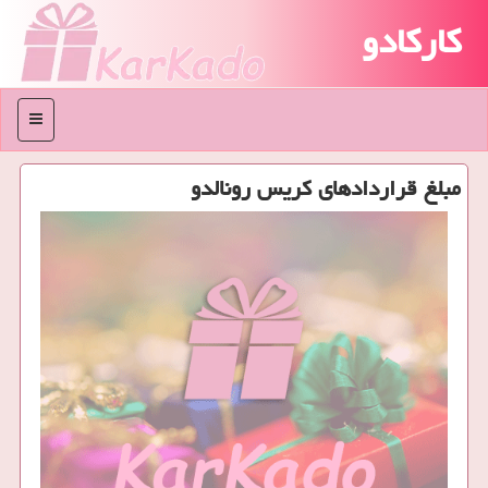
کارکادو
منو
مبلغ قراردادهای كریس رونالدو