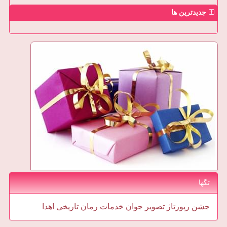
جدیدترین ها
تگها
جشن
رپورتاژ
تصویر
جوان
خدمات
رمان
تاریخی
اهدا