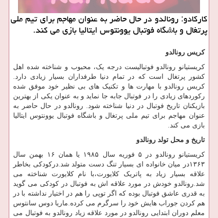
كاركادو: رونالدو در حال حاضر به عنوان مهاجم برای تیم ملی
پرتغال و باشگاه فوتبال یوونتوس ایتالیا بازی می كند.
کریس رونالدو
کریستیانو رونالدو فوتبالیست درجه یک، محبوب و شناخته شده اهل
کشور پرتغال است که در تمام دنیا طرفداران بسیار زیادی دارد.
کریس رونالدو با مهارت ها و تکنیک های بی نظیر خود موفق شده
رکوردهای زیادی را در فوتبال جابه جا نماید و به عنوان یکی از بهترین
بازیکنان تاریخ فوتبال در دنیا شناخته شود. رونالدو در حال حاضر به
عنوان مهاجم برای تیم ملی پرتغال و باشگاه فوتبال یوونتوس ایتالیا
بازی می کند.
تاریخ و محل تولد رونالدو
کریستیانو رونالدو در ۵ فوریه سال ۱۹۸۵ یا همان ۱۶ بهمن سال
۱۳۶۳در میان خانواده ای بسیار تنگ دست متولد شد.درکودکی بخاطر
علاقه بسیار زیاد به پاتریک کلایورت،با نام کلایورت شناخته می
شد.رونالدو خودش در مورد علاقه اش به فوتبال در کودکی می گوید
به قدری عاشق فوتبال بوده که اگر توپی را هم در اختیار نداشته با در
هم کردن جوراب هایش خود را سرگرم می کرده.ماریا دوس سانتوس
معلم دوران ابتدایی رونالدو در مورد علاقه زیاد رونالدو به فوتبال می