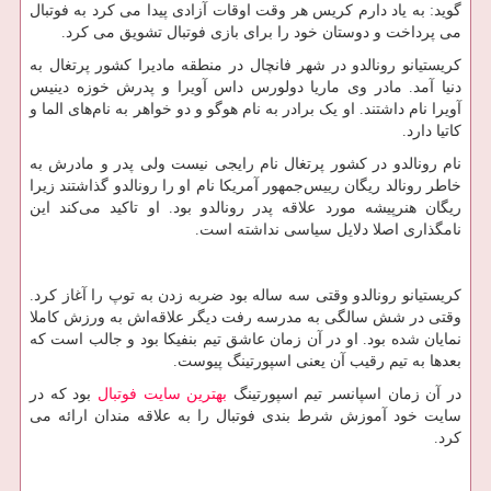
گوید: به یاد دارم کریس هر وقت اوقات آزادی پیدا می کرد به فوتبال
می پرداخت و دوستان خود را برای بازی فوتبال تشویق می کرد.
کریستیانو رونالدو در شهر فانچال در منطقه مادیرا کشور پرتغال به
دنیا آمد. مادر وی ماریا دولورس داس آویرا و پدرش خوزه دینیس
آویرا نام داشتند. او یک برادر به نام هوگو و دو خواهر به نام‌های الما و
کاتیا دارد.
نام رونالدو در کشور پرتغال نام رایجی نیست ولی پدر و مادرش به
خاطر رونالد ریگان رییس‌جمهور آمریکا نام او را رونالدو گذاشتند زیرا
ریگان هنرپیشه مورد علاقه پدر رونالدو بود. او تاکید می‌کند این
نامگذاری اصلا دلایل سیاسی نداشته است.
کریستیانو رونالدو وقتی سه ساله بود ضربه زدن به توپ را آغاز کرد.
وقتی در شش سالگی به مدرسه رفت دیگر علاقه‌اش به ورزش کاملا
نمایان شده بود. او در آن زمان عاشق تیم بنفیکا بود و جالب است که
بعدها به تیم رقیب آن یعنی اسپورتینگ پیوست.
در آن زمان اسپانسر تیم اسپورتینگ
بهترین سایت فوتبال
بود که در
سایت خود آموزش شرط بندی فوتبال را به علاقه مندان ارائه می
کرد.