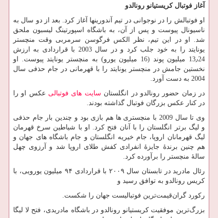
آغاز فوتبال کریستیانو رونالدو
او فوتبالش را در نوجوانی در تیم آندورینها آغاز کرد. بعد از دو سال به
ناسیونال پیوست و پس از آن، به باشگاه اسپورتینگ لیسبون ملحق
شد. او در این تیم، نظر الکس فرگوسن سرمربی وقت منچستر
یونایتد را به خود جلب کرد و در سال 2003 با قراردادی به ارزش
13٫24 میلیون پوند (16 میلیون یورو) به منچستر یونایتد پیوست. او
نخستین جامش در منچستر یونایتد را با قهرمانی در جام حذفی سال
2004 به دست آورد.
در زمان حضور رونالدو در انگلستان
سایت های فوتبالی
عکس او را
در کنار عکس بزرگان فوتبال گذاشته بودند.
وی تا سال 2009 با منچستری ها هم بازی بود و چندین بار جام حذفی
و لیگ برتر انگلستان را با آنان فتح کرد. او با شیاطین سرخ قهرمان
لیگ قهرمانان اروپا، جام خیریه انگلستان و جام باشگاه های جهان و
هم چنین برندهٔ جایزهٔ انفرادی کفش طلای اروپا شد و آرزوی چهل
سالهٔ منچستر را برآورده کرد.
رئال مادرید در تابستان سال ۲۰۰۹ با قراردادی ۹۴ میلیون یورویی، با
کریس رونالدو به توافق رسید و
رکورد گران‌قیمت‌ترین فوتبالیست جهان را شکست.
بزرگ‌ترین موفقیت کریستیانو رونالدو در باشگاه مادریدی، فتح لا لیگا