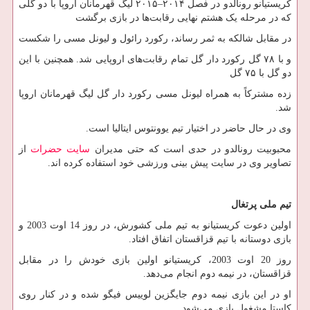
کریستیانو رونالدو در فصل ۲۰۱۴–۲۰۱۵ لیگ قهرمانان اروپا با دو گلی
که در مرحله یک هشتم نهایی رقابت‌ها در بازی برگشت
در مقابل شالکه به ثمر رساند، رکورد رائول و لیونل مسی را شکست
و با ۷۸ گل رکورد دار گل تمام رقابت‌های اروپایی شد. همچنین با این
دو گل با ۷۵ گل
زده مشترکاً به همراه لیونل مسی رکورد دار گل لیگ قهرمانان اروپا
شد.
وی در حال حاضر در اختیار تیم یوونتوس ایتالیا است.
محبوبیت رونالدو در حدی است که حتی مدیران
سایت حضرات
از
تصاویر وی در سایت پیش بینی ورزشی خود استفاده کرده اند.
تیم ملی پرتغال
اولین دعوت کریستیانو به تیم ملی کشورش، در روز 14 اوت 2003 و
بازی دوستانه با تیم قزاقستان اتفاق افتاد.
روز 20 اوت 2003، کریستیانو اولین بازی خودش را در مقابل
قزاقستان، در نیمه دوم انجام می‌دهد.
او در این بازی نیمه دوم جایگزین لوییس فیگو شده و در کنار روی
کاستا مشغول بازی می‌شود.