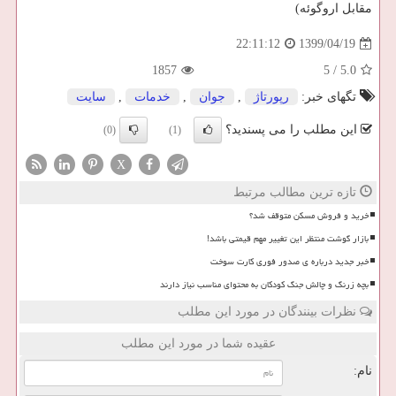
مقابل اروگوئه)
1399/04/19
22:11:12
1857
5
/
5.0
تگهای خبر:
رپورتاژ
,
جوان
,
خدمات
,
سایت
این مطلب را می پسندید؟
(0)
(1)
X
تازه ترین مطالب مرتبط
خرید و فروش مسکن متوقف شد؟
بازار گوشت منتظر این تغییر مهم قیمتی باشد!
خبر جدید درباره ی صدور فوری کارت سوخت
بچه زرنگ و چالش جنگ کودکان به محتوای مناسب نیاز دارند
نظرات بینندگان در مورد این مطلب
عقیده شما در مورد این مطلب
نام: