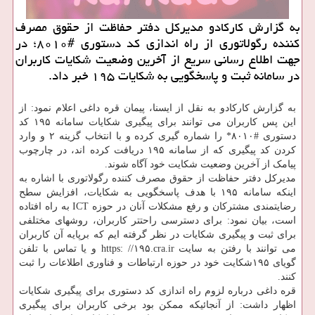
به گزارش كاركادو مدیركل دفتر حفاظت از حقوق مصرف
كننده رگولاتوری از راه اندازی كد دستوری #۸۰۱۰؛ در
جهت اطلاع رسانی سریع از آخرین وضعیت شكایات كاربران
در سامانه ثبت و پاسخگویی به شكایات ۱۹۵ خبر داد.
به گزارش کارکادو به نقل از ایسنا، پیمان قره داغی اعلام نمود: از
این پس کاربران می توانند برای پیگیری شکایات سامانه ۱۹۵ کد
دستوری #۸۰۱۰* را شماره گیری کرده و با انتخاب گزینه ۲ و وارد
کردن کد پیگیری که از سامانه ۱۹۵ دریافت کرده اند، در چارچوب
پیامک از آخرین وضعیت شکایت خود آگاه شوند.
مدیرکل دفتر حفاظت از حقوق مصرف کننده رگولاتوری با اشاره به
اینکه سامانه ۱۹۵ با هدف پاسخگویی به شکایات، افزایش سطح
رضایتمندی مشترکان و رفع مشکلات آنان در حوزه ICT به راه افتاده
است، بیان نمود: برای دسترسی راحتتر کاربران، روشهای مختلفی
برای ثبت و پیگیری شکایات در نظر گرفته ایم که برپایه آن کاربران
می توانند با رفتن به سایت https: //۱۹۵.cra.ir و یا تماس با تلفن
گویای ۱۹۵شکایت خود در حوزه ارتباطات و فناوری اطلاعات را ثبت
کنند.
قره داغی درباره لزوم راه اندازی کد دستوری برای پیگیری شکایات
اظهار داشت: از آنجائیکه ممکن بود برخی کاربران برای پیگیری