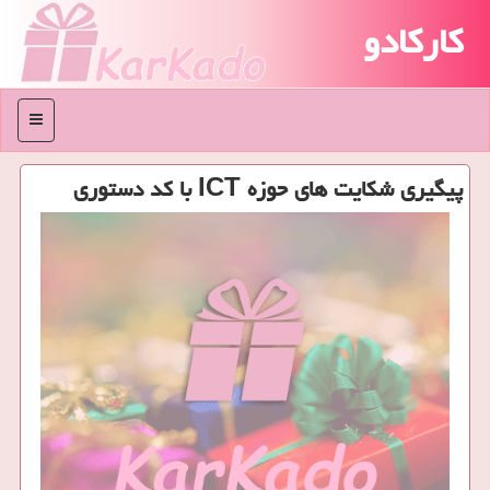
کارکادو
منو
پیگیری شكایت های حوزه ICT با كد دستوری