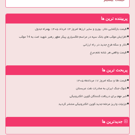
پربیننده ترین ها
قیمت بازگشایی دلار، یورو و سایر ارزها امروز ۱۳ خرداد ۱۴۰۵ بهمراه جدول
افزایش موکب های بانک سپه در مراسم خاکسپاری پیکر مطهر رهبر شهید امت به 14 موکب
دلار و سکه طرح جدید در راه ارزانی
قیمت واقعی هر شانه تخم مرغ
پربحث ترین ها
قیمت طلا و سکه امروز ۱۷ مردادماه ۱۴۰۵
شوک جنگ ایران به صادرات نفت عربستان
خبر مهم برای دریافت کنندگان کوپن الکترونیکی
جزئیات واریز مرحله جدید کوپن الکترونیکی منتشر گردید
جدیدترین ها