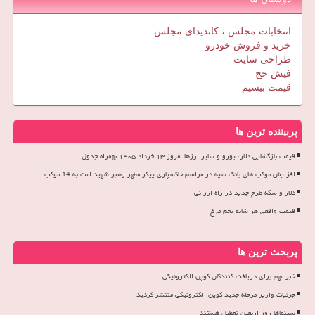
انتخابات مجلس ، کاندیدای مجلس
خرید و فروش خودرو
طراحی سایت
فیش حج
قیمت بیسیم
پربیننده ترین ها
قیمت بازگشایی دلار، یورو و سایر ارزها امروز ۱۳ خرداد ۱۴۰۵ بهمراه جدول
افزایش موکب های بانک سپه در مراسم خاکسپاری پیکر مطهر رهبر شهید امت به 14 موکب
دلار و سکه طرح جدید در راه ارزانی
قیمت واقعی هر شانه تخم مرغ
پربحث ترین ها
خبر مهم برای دریافت کنندگان کوپن الکترونیکی
جزئیات واریز مرحله جدید کوپن الکترونیکی منتشر گردید
سینماها روز اربعین تعطیل هستند