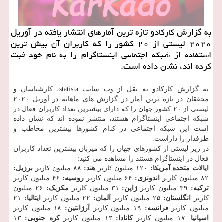
به گزارش كاركادو تازه ترین آمارهای انتشار یافته در آوریل
۲۰۲۰ لیستی از ۲۰ كشور را كه كاربران آن بیش ترین
استفاده از شبكه اجتماعی اینستاگرام را به نام خود ثبت
كرده اند، نشان داده است.
به گزارش کارکادو به نقل از وب سایت statista، کارشناسان و
محققان در تازه ترین آمار در گزارش های ماهانه در آوریل ۲۰۲۰
لیستی از ۲۰ کشور جهان را که دارای بیشترین تعداد کاربران فعال در
شبکه اجتماعی اینستاگرام هستند، منتشر نموده اند که نشان داده
است این شبکه اجتماعی در کدام کشورها بیشترین مخاطب و
طرفدار را داراست.
در زیر لیستی از کشورهای جهان را که میزبان بیشترین تعداد کاربران
فعال در اینستاگرام هستند را مشاهده می کنید:
ایالات متحده آمریکا:
۱۲۰ میلیون کاربر
هند:
۸۸ میلیون کاربر
برزیل:
۸۲ میلیون کاربر
اندونزی:
۶۴ میلیون کاربر
روسیه:
۴۶ میلیون کاربر
ترکیه:
۳۹ میلیون کاربر
ژاپن:
۳۱ میلیون کاربر
مکزیک:
۲۶ میلیون
کاربر
انگلستان:
۲۵ میلیون کاربر
آلمان:
۲۲ میلیون کاربر
ایتالیا:
۲۱
میلیون کاربر
فرانسه:
۱۹ میلیون کاربر
آرژانتین:
۱۸ میلیون کاربر
اسپانیا
: ۱۷ میلیون کاربر
کانادا:
۱۳ میلیون کاربر
کره جنوبی:
۱۳