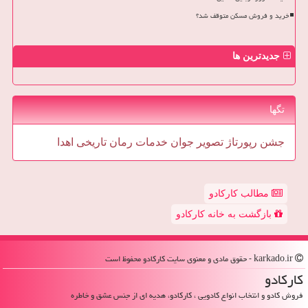
خرید و فروش مسکن متوقف شد؟
جدیدترین ها
تگها
جشن
رپورتاژ
تصویر
جوان
خدمات
رمان
تاریخی
اهدا
مطالب کارکادو
بازگشت به خانه کارکادو
karkado.ir - حقوق مادی و معنوی سایت كاركادو محفوظ است
كاركادو
فروش کادو و انتخاب انواع کادویی ، کارکادو، هدیه ای از جنس عشق و خاطره