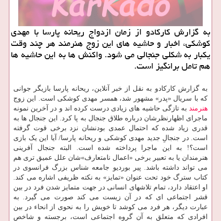
به گزارش كاركادو از زمان ازدواج ریحانه پارسا با مهدی
كوشكی، اخبار و حاشیه های این زوج هنرمند هر چند وقت
یكبار به شكلی جنجالی می شود. واكنش ها به این حاشیه ها
هم تامل برانگیز است.
به گزارش کارکادو به نقل از خبر آنلاین، ریحانه پارسا بازیگر جوانی
که با سریال «پدر» مشهور شد، همسر مهدی کوشکی است. این زوج
هنرمند
به تازگی حاشیه های زیادی درست کرده اند و در آخرین نمونه
ماجرای اظهارنظرشان درباره طلاق جنجال به پا کرد. این جنجال ها به
قدری زیاد شده که احتمال عمدی بودنشان نزد برخی قوت گرفته
است. در جنجالِ جدید مهدی کوشکی و ریحانه پارسا/ آیا این یک بازی
است؟! به این ماجرا پرداخته شده است. البته جنجال آفرینی
هنرمندان یا به تعبیر برخی «اعمال نامتعارف»شان علل عمیق تری هم
می تواند داشته باشد. پیر بوردیو جامعه شناس بزرگ فرانسوی در
کتاب سترگ خود تحت عنوان «تمایز» به نکته ظریفی اشاره می کند.
او اعتقاد دارد، تمام تلاشهای انسانی در جهت متمایز شدن فرد در بین
قشر اجتماعی ای که در آن زیست می کند صورت می گیرد. به
عبارت دیگر، هر فرد می کوشد تا خویش را به نحوی از انحاء در بین
افرادی که متعلق به آن گروه اجتماعی است، برجسته و شاخص