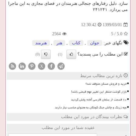
سازد. دلیل رفتارهای جنجالی هنرمندان در فضای مجازی به این ماجرا
می پردازد. ۲۴۱۲۴۱
1399/03/01
12:30:42
2564
5
/
5.0
تگهای خبر:
جوان
,
كتاب
,
هنر
,
هنرمند
این مطلب را می پسندید؟
(0)
(1)
X
تازه ترین مطالب مرتبط
خرید و فروش مسکن متوقف شد؟
بازار گوشت منتظر این تغییر مهم قیمتی باشد!
۶۰ قسمت از سلمان فارسی آماده پخش گردید
بچه زرنگ و چالش جنگ کودکان به محتوای مناسب نیاز دارند
نظرات بینندگان در مورد این مطلب
عقیده شما در مورد این مطلب