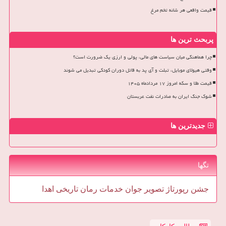
قیمت واقعی هر شانه تخم مرغ
پربحث ترین ها
چرا هماهنگی میان سیاست های مالی، پولی و ارزی یک ضرورت است؟
وقتی هیولای موبایل، تبلت و آی پد به قاتل دوران کودکی تبدیل می شوند
قیمت طلا و سکه امروز ۱۷ مردادماه ۱۴۰۵
شوک جنگ ایران به صادرات نفت عربستان
جدیدترین ها
تگها
جشن
رپورتاژ
تصویر
جوان
خدمات
رمان
تاریخی
اهدا