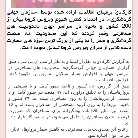
كاركادو: برمبنای اطلاعات ارائه شده توسط «سازمان جهانی
گردشگری»، در امتداد كنترل شیوع ویروس كرونا بیش از
200 كشور و ناحیه در سراسر جهان محدودیت های
مسافرتی وضع كردند كه این محدودیت ها، صنعت
گردشگری و سفر را به یكی از بزرگ ترین حوزه های خسارت
دیده ناشی از بحران ویروس كرونا تبدیل نموده است.
به گزارش کارکادو به نقل از ایسنا و به نقل از سی ان بی سی، طبق
گزارش «سازمان جهانی گردشگری»، محدودیت های مسافرتی در
سراسر جهان با افزایش شمار مبتلایان به ویروس «کووید-۱۹»،
افزایش یافته است.
طبق این گزارش، ۶۵ کشور و ناحیه بطور کامل و یا قسمتی از
پروازهایشان را به تعلیق درآورده اند. ۹۷ مقصد نیز بطور کامل و یا
قسمتی از مرزهایشان را به روی مسافران بسته اند. ۳۹ کشور و
ناحیه، مرزها را به روی گروه مشخصی از مسافران بسته اند و ۱۶
مقصد نیز سایر اقدامات پیشگیرانه برای مسافران که ضرورت
قرنطینه شدن مسافران را شامل می شود، در دستور کار قرار داده
اند.
از نتایج این محدودیت های مسافرتی به کاهش شمار پروازهای تجاری
نیز می توان اشاره نمود.