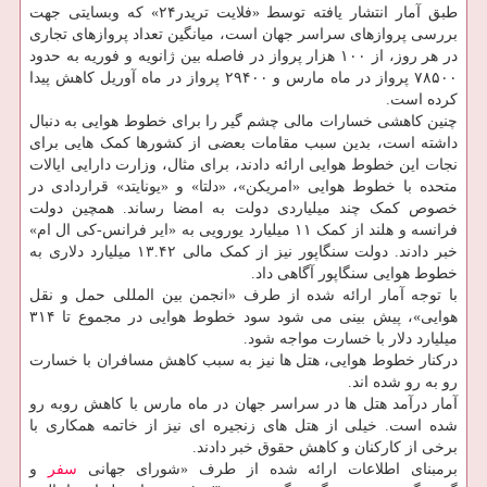
طبق آمار انتشار یافته توسط «فلایت تریدر۲۴» که وبسایتی جهت
بررسی پروازهای سراسر جهان است، میانگین تعداد پروازهای تجاری
در هر روز، از ۱۰۰ هزار پرواز در فاصله بین ژانویه و فوریه به حدود
۷۸۵۰۰ پرواز در ماه مارس و ۲۹۴۰۰ پرواز در ماه آوریل کاهش پیدا
کرده است.
چنین کاهشی خسارات مالی چشم گیر را برای خطوط هوایی به دنبال
داشته است، بدین سبب مقامات بعضی از کشورها کمک هایی برای
نجات این خطوط هوایی ارائه دادند، برای مثال، وزارت دارایی ایالات
متحده با خطوط هوایی «امریکن»، «دلتا» و «یونایتد» قراردادی در
خصوص کمک چند میلیاردی دولت به امضا رساند. همچین دولت
فرانسه و هلند از کمک ۱۱ میلیارد یورویی به «ایر فرانس-کی ال ام»
خبر دادند. دولت سنگاپور نیز از کمک مالی ۱۳.۴۲ میلیارد دلاری به
خطوط هوایی سنگاپور آگاهی داد.
با توجه آمار ارائه شده از طرف «انجمن بین المللی حمل و نقل
هوایی»، پیش بینی می شود سود خطوط هوایی در مجموع تا ۳۱۴
میلیارد دلار با خسارت مواجه شود.
درکنار خطوط هوایی، هتل ها نیز به سبب کاهش مسافران با خسارت
رو به رو شده اند.
آمار درآمد هتل ها در سراسر جهان در ماه مارس با کاهش روبه رو
شده است. خیلی از هتل های زنجیره ای نیز از خاتمه همکاری با
برخی از کارکنان و کاهش حقوق خبر دادند.
برمبنای اطلاعات ارائه شده از طرف «شورای جهانی
سفر
و