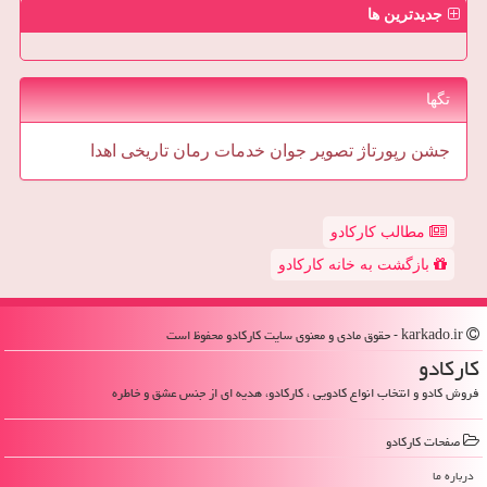
جدیدترین ها
تگها
جشن
رپورتاژ
تصویر
جوان
خدمات
رمان
تاریخی
اهدا
مطالب کارکادو
بازگشت به خانه کارکادو
karkado.ir - حقوق مادی و معنوی سایت كاركادو محفوظ است
كاركادو
فروش کادو و انتخاب انواع کادویی ، کارکادو، هدیه ای از جنس عشق و خاطره
صفحات كاركادو
درباره ما