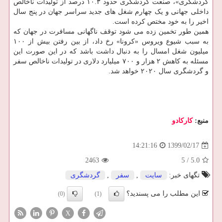
گردشگری»، صنعت گردشگری حدود ۱۰.۳ درصد از تولیدات ناخالص
داخلی جهانی و یک چهارم شغل های جدید سراسر جهان در پنج سال
اخیر را به خود مختص کرده است.
همین طور تخمین زده می شود توقف ناگهانی مسافرت در جهان که
به سبب شیوع ویروس «کرونا» رخ داد، از بین رفتن بیش از ۱۰۰
میلیون شغل امسال را به دنبال داشت باشد که در این صورت این
مسئله به کاهش ۲ هزار و ۷۰۰ میلیارد دلاری در تولیدات ناخالص سفر
و گردشگری سال ۲۰۲۰ خواهد شد.
منبع:
كاركادو
1399/02/17
14:21:16
2463
5
/
5.0
تگهای خبر:
سایت
,
سفر
,
گردشگری
این مطلب را می پسندید؟
(0)
(1)
X