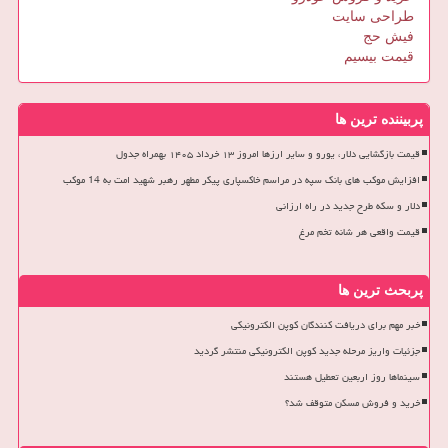
طراحی سایت
فیش حج
قیمت بیسیم
پربیننده ترین ها
قیمت بازگشایی دلار، یورو و سایر ارزها امروز ۱۳ خرداد ۱۴۰۵ بهمراه جدول
افزایش موکب های بانک سپه در مراسم خاکسپاری پیکر مطهر رهبر شهید امت به 14 موکب
دلار و سکه طرح جدید در راه ارزانی
قیمت واقعی هر شانه تخم مرغ
پربحث ترین ها
خبر مهم برای دریافت کنندگان کوپن الکترونیکی
جزئیات واریز مرحله جدید کوپن الکترونیکی منتشر گردید
سینماها روز اربعین تعطیل هستند
خرید و فروش مسکن متوقف شد؟