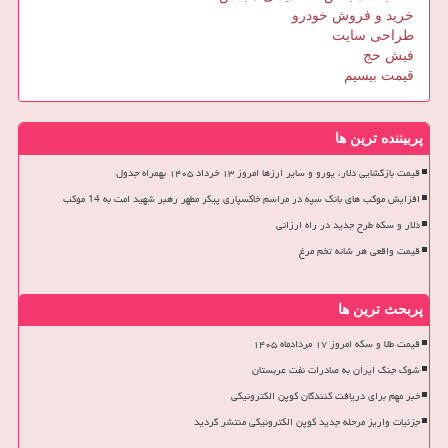
خرید و فروش خودرو
طراحی سایت
فیش حج
قیمت بیسیم
پربیننده ترین ها
قیمت بازگشایی دلار، یورو و سایر ارزها امروز ۱۳ خرداد ۱۴۰۵ بهمراه جدول
افزایش موکب های بانک سپه در مراسم خاکسپاری پیکر مطهر رهبر شهید امت به 14 موکب
دلار و سکه طرح جدید در راه ارزانی
قیمت واقعی هر شانه تخم مرغ
پربحث ترین ها
قیمت طلا و سکه امروز ۱۷ مردادماه ۱۴۰۵
شوک جنگ ایران به صادرات نفت عربستان
خبر مهم برای دریافت کنندگان کوپن الکترونیکی
جزئیات واریز مرحله جدید کوپن الکترونیکی منتشر گردید