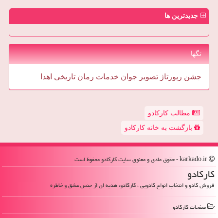
جدیدترین ها
تگها
جشن
رپورتاژ
تصویر
جوان
خدمات
رمان
تاریخی
اهدا
مطالب کارکادو
بازگشت به خانه کارکادو
karkado.ir - حقوق مادی و معنوی سایت كاركادو محفوظ است
كاركادو
فروش کادو و انتخاب انواع کادویی ، کارکادو، هدیه ای از جنس عشق و خاطره
صفحات كاركادو