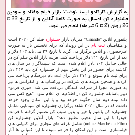
به گزارش كاركادو ایسنا نوشت: بازار فیلم هفتاد و سومین
جشنواره كن امسال به صورت كاملا آنلاین و از تاریخ 22 تا
26 ژوئن (2 تا 6 تیرماه) انجام می شود.
پلتفورم آنلاین "Cinando" میزبان بازار
جشنواره
فیلم كن ۲۰۲۰ است
و متقاضیان
ثبت نام
در این رویداد كه برای نخستین بار به صورت
غیرحضوری و آنلاین برگزار می گردد تا تاریخ ۲۹ می باید ۱۰۳ دلار و
بعد از این تاریخ ۲۱۲ دلار پرداخت كنند. هزینه بازار آنلاین فیلم كن در
حالی حداقل ۱۰۳ دلار اعلام شده است كه سینماگران در سال های
گذشته برای حضور در این بخش مهم از جشنواره كن باید ۳۴۷ دلار
برای ثبت نام بموقع و ۴۷۱ دلار برای ثبت نام دیرهنگام پرداخت می
كردند و همچین هزینه های شركت در وركشاپ ها و كنفرانس ها نیز
به صورت مجزا از شركت كنندگان دریافت می شد. «تیری فرمو»
دبیر باسابقه جشنواره كن در اطلاعیه ای اعلام نمود: "هیچ كس نمی
داند نیمه دوم سال چگونه خواهد بود و یا این امكان وجود خواهد
داشت كه در سال ۲۰۲۰ شاهد برگزاری جشنواره ای سینمایی شامل
جشنواره كن باشیم یا خیر و بدین سبب كن تصمیم گرفته تا فرمت
خودرا با این سال عجیب تطبیق دهد". بازار آنلاین جشنواره كن
(online Marché du Film) شامل غرفه های مجاری برای كمپانی های
فیلمسازی است و این امكان را فراهم نموده تا این كمپانی ها آثار