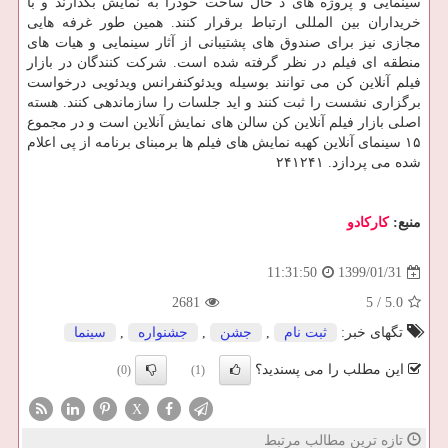
سینمایی و پروژه های د حال ساخت خودرا به نمایش بگذارند و با
خریداران بین المللی ارتباط برقرار كنند. همین طور غرفه هایی
مجازی نیز برای صندوق های پشتیبانی از آثار سینمایی و هیات های
منطقه ای فیلم در نظر گرفته شده است. شركت كنندگان در بازار
فیلم آنلاین كن می توانند بوسیله ویدئوكنفرانس ویدئویی درخواست
برگزاری نشست را ثبت كنند و اید جلسات را سازماندهی كنند. هسته
اصلی بازار فیلم آنلاین كن سالن های نمایش آنلاین است و در مجموع
۱۵ سینمای آنلاین كهبه نمایش های فیلم ها برمبنای برنامه از پی اعلام
شده می پردازد. ۲۴۱۲۴۱
منبع:
كاركادو
1399/01/31
11:31:50
2681
5
/
5.0
تگهای خبر:
ثبت نام
,
جشن
,
جشنواره
,
سینما
این مطلب را می پسندید؟
(0)
(1)
X
تازه ترین مطالب مرتبط