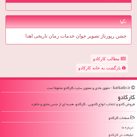
تگها
جشن
رپورتاژ
تصویر
جوان
خدمات
رمان
تاریخی
اهدا
مطالب کارکادو
بازگشت به خانه کارکادو
karkado.ir - حقوق مادی و معنوی سایت كاركادو محفوظ است
كاركادو
فروش کادو و انتخاب انواع کادویی ، کارکادو، هدیه ای از جنس عشق و خاطره
صفحات كاركادو
درباره ما
تبلیغات در كاركادو