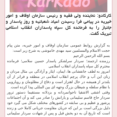
كاركادو: نماینده ولی فقیه و رئیس سازمان اوقاف و امور
خیریه در پیامی فرا رسیدن اعیاد شعبانیه و روز پاسدار و
جانباز را به فرمانده كل سپاه پاسداران انقلاب اسلامی
تبریك گفت.
به گزارش روابط عمومی سازمان اوقاف و امور خیریه، متن پیام
حجت الاسلام والمسلمین سید مهدی خاموشی به شرح زیر است:
بسم الله الرحمن الرحیم
رزمنده ارجمند؛ سردار سرلشكر پاسدار حسین سلامی؛ فرمانده
محترم كل سپاه پاسداران انقلاب اسلامی
امروز به لطف جانفشانی ها، ایمان، ایثار و آزادگی بی مثال مردان و
زنان این آب و خاك پرچم انقلاب اسلامی در منطقه و فراتر از آن
بلندتر از همیشه در حال اهتزاز است و دفاع از مظلومان و رویارویی
با نظام سلطه و شیطان بزرگ وجهه ای بین المللی پیدا كرده است.
وقتی اشقی الاشقیا ناجوانمردانه و بزدلانه مستقیما دستور ترور
سردار حاج قاسم سلیمانی و یارانش را صادر می كند و آن اجتماعات
پرشور و عظیم و بی سابقه در كشورهای مختلف شكل می گیرد خود
دلیل بزرگی است بر این كه جریان مقاومت جریانی كاملا حی و زنده
است كه تاریخ آن به دو بخش قبل و پس از شهادت سردار سلیمانی