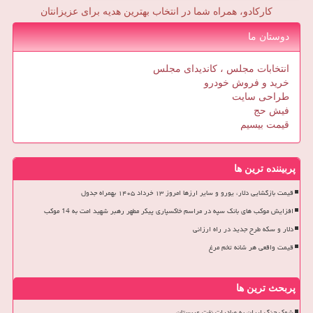
کارکادو، همراه شما در انتخاب بهترین هدیه برای عزیزانتان
دوستان ما
انتخابات مجلس ، کاندیدای مجلس
خرید و فروش خودرو
طراحی سایت
فیش حج
قیمت بیسیم
پربیننده ترین ها
قیمت بازگشایی دلار، یورو و سایر ارزها امروز ۱۳ خرداد ۱۴۰۵ بهمراه جدول
افزایش موکب های بانک سپه در مراسم خاکسپاری پیکر مطهر رهبر شهید امت به 14 موکب
دلار و سکه طرح جدید در راه ارزانی
قیمت واقعی هر شانه تخم مرغ
پربحث ترین ها
شوک جنگ ایران به صادرات نفت عربستان