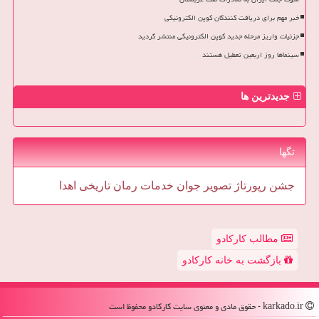
خبر مهم برای دریافت کنندگان کوپن الکترونیکی
جزئیات واریز مرحله جدید کوپن الکترونیکی منتشر گردید
سینماها روز اربعین تعطیل هستند
جدیدترین ها
تگها
جشن
رپورتاژ
تصویر
جوان
خدمات
رمان
تاریخی
اهدا
مطالب کارکادو
بازگشت به خانه کارکادو
karkado.ir - حقوق مادی و معنوی سایت كاركادو محفوظ است