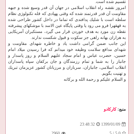
تقسیم شده است.
امروز نقشه راه انقلاب اسلامی در جهان آن قدر وسیع شده و جبهه
مقاومت آن قدر قدرتمند شده كه وقتی پهپادی كه قله تكنولوژی نظام
سلطه است با شلیك پدافندی كه تماما در داخل كشور طراحی شده
به قهقهرا فرو می رود یا وقتی پایگاه عین الاسد با موشكهای پیشرفته
نقطه زن مورد به هدف خوردن قرار می گیرد، مستكبران آمریكایی
به هزاران بهانه راهی جز سكوت و قبول شكست ندارند.
این جانب ضمن گرامی داشت یاد و خاطره شهدای مقاومت و
شهدای مدافع سلامت وظیفه خود میدانم كه فرا رسیدن میلاد امام
حسین، حضرت عباس و امام سجاد علیهم السلام و روز پاسدار و
جانباز را به شما و تمام رزمندگان و جان بركفان سپاه پاسداران
انقلاب اسلامی، جانبازان، سربازان و مرزبانان كشور عزیزمان تبریك
و تهنیت بگویم.
و السلام علیكم و رحمة الله و بركاته
منبع:
كاركادو
1399/01/09
23:48:32
2960
5
/
5.0