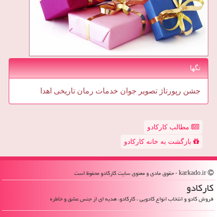
تگها
جشن
رپورتاژ
تصویر
جوان
خدمات
رمان
تاریخی
اهدا
مطالب کارکادو
بازگشت به خانه کارکادو
karkado.ir - حقوق مادی و معنوی سایت كاركادو محفوظ است
كاركادو
فروش کادو و انتخاب انواع کادویی ، کارکادو، هدیه ای از جنس عشق و خاطره