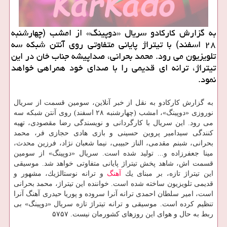
به گزارش كاركادو سریال «دوپینگ» از امشب (چهارشنبه
۲۸ اسفند) با تیتراژ پایانی متفاوتی روی آنتن شبكه سه
تلویزیون می رود. محمد بحرانی، صداپیشه جناب خان در این
تیتراژ، ترانه ای قدیمی را با صدای خود همراهی خواهد
نمود.
به گزارش كاركادو به نقل از خبر آنلاین، سومین قسمت از سریال
نوروزی «دوپینگ»، امشب (چهارشنبه ۲۸ اسفند) روی آنتن شبكه سه
می رود. این سریال با كارگردانی و نویسندگی رضا مقصودی، تهیه
كنندگی سیدامیر پروین حسینی و بازی هادی حجازی فر، محمد
بحرانی، شبنم مقدمی، الناز حبیبی، نیما شعبان نژاد، فرزین محدث،
مینا جعفرزاده و... تولید شده است. سریال «دوپینگ» از سومین
قسمت اش، شاهد پخش تیتراژ پایانی متفاوتی خواهد شد. موسیقی
این تیتراژ تازه، بر مبنای یك
آهنگ
و ترانه نوستالژیك، مشهور و
قدیمی تلویزیون ساخته شده است. خواننده این تیتراژ، محمد بحرانی
است، امیر سلطان احمدی ترانه آنرا سروده و پوریا حیدری آهنگ آنرا
تنظیم كرده است. موسیقی و ترانه تیتراژ تازه سریال «دوپینگ» بی
ربط به حال و هوای این روزهای كشورمان نیست. ۵۷۵۷