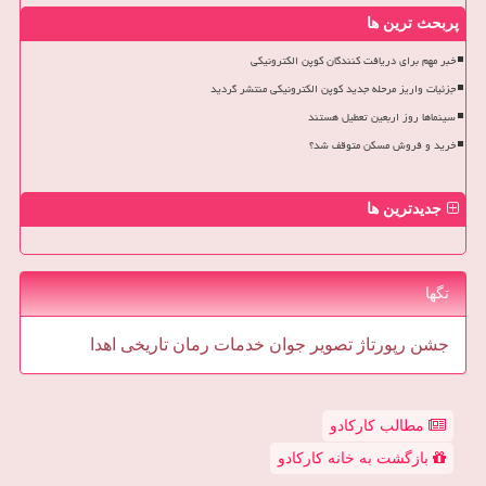
پربحث ترین ها
خبر مهم برای دریافت کنندگان کوپن الکترونیکی
جزئیات واریز مرحله جدید کوپن الکترونیکی منتشر گردید
سینماها روز اربعین تعطیل هستند
خرید و فروش مسکن متوقف شد؟
جدیدترین ها
تگها
جشن
رپورتاژ
تصویر
جوان
خدمات
رمان
تاریخی
اهدا
مطالب کارکادو
بازگشت به خانه کارکادو