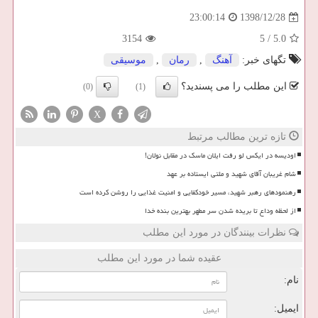
1398/12/28
23:00:14
3154
5
/
5.0
تگهای خبر:
آهنگ
,
رمان
,
موسیقی
این مطلب را می پسندید؟
(0)
(1)
X
تازه ترین مطالب مرتبط
اودیسه در ایکس لو رفت ایلان ماسک در مقابل نولان!
شام غریبان آقای شهید و ملتی ایستاده بر عهد
رهنمودهای رهبر شهید، مسیر خودکفایی و امنیت غذایی را روشن کرده است
از لحظه وداع تا بریده شدن سر مطهر بهترین بنده خدا
نظرات بینندگان در مورد این مطلب
عقیده شما در مورد این مطلب
نام:
ایمیل: