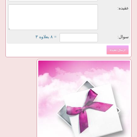
عقیده:
سوال:
= ۸ بعلاوه ۳