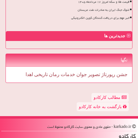
قیمت طلا و سکه امروز ۱۷ مردادماه ۱۴۰۵
شوک جنگ ایران به صادرات نفت عربستان
خبر مهم برای دریافت کنندگان کوپن الکترونیکی
جدیدترین ها
تگها
جشن
رپورتاژ
تصویر
جوان
خدمات
رمان
تاریخی
اهدا
مطالب کارکادو
بازگشت به خانه کارکادو
karkado.ir - حقوق مادی و معنوی سایت كاركادو محفوظ است
كاركادو