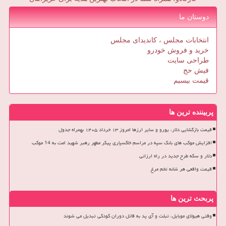
دوستان ما
انتخابات مجلس ، کاندیدای مجلس
خرید و فروش خودرو
طراحی سایت
فیش حج
قیمت بیسیم
پربیننده ترین ها
قیمت بازگشایی دلار، یورو و سایر ارزها امروز ۱۳ خرداد ۱۴۰۵ بهمراه جدول
افزایش موکب های بانک سپه در مراسم خاکسپاری پیکر مطهر رهبر شهید امت به 14 موکب
دلار و سکه طرح جدید در راه ارزانی
قیمت واقعی هر شانه تخم مرغ
پربحث ترین ها
وقتی هیولای موبایل، تبلت و آی پد به قاتل دوران کودکی تبدیل می شوند