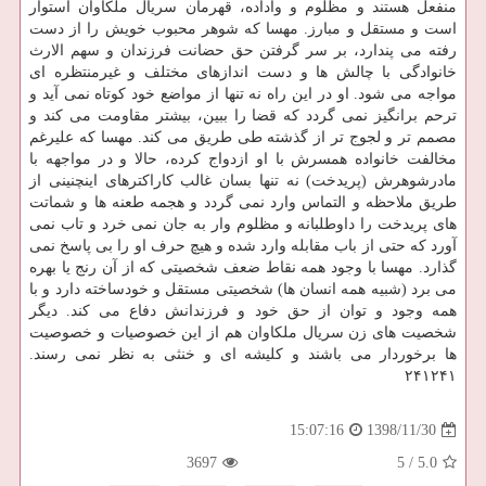
منفعل هستند و مظلوم و واداده، قهرمان سریال ملكاوان استوار
است و مستقل و مبارز. مهسا كه شوهر محبوب خویش را از دست
رفته می پندارد، بر سر گرفتن حق حضانت فرزندان و سهم الارث
خانوادگی با چالش ها و دست اندازهای مختلف و غیرمنتظره ای
مواجه می شود. او در این راه نه تنها از مواضع خود كوتاه نمی آید و
ترحم برانگیز نمی گردد كه قضا را ببین، بیشتر مقاومت می كند و
مصمم تر و لجوج تر از گذشته طی طریق می كند. مهسا كه علیرغم
مخالفت خانواده همسرش با او ازدواج كرده، حالا و در مواجهه با
مادرشوهرش (پریدخت) نه تنها بسان غالب كاراكترهای اینچنینی از
طریق ملاحظه و التماس وارد نمی گردد و هجمه طعنه ها و شماتت
های پریدخت را داوطلبانه و مظلوم وار به جان نمی خرد و تاب نمی
آورد كه حتی از باب مقابله وارد شده و هیچ حرف او را بی پاسخ نمی
گذارد. مهسا با وجود همه نقاط ضعف شخصیتی كه از آن رنج یا بهره
می برد (شبیه همه انسان ها) شخصیتی مستقل و خودساخته دارد و با
همه وجود و توان از حق خود و فرزندانش دفاع می كند. دیگر
شخصیت های زن سریال ملكاوان هم از این خصوصیات و خصوصیت
ها برخوردار می باشند و كلیشه ای و خنثی به نظر نمی رسند.
۲۴۱۲۴۱
1398/11/30
15:07:16
3697
5
/
5.0