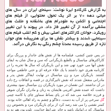
به گزارش كاركادو ایرنا نوشت: سینمای ایران در سال های
میانی دهه ۷۰ بر اثر یك تحول محتوایی، از فیلم های
اجتماعی و اكشن به ملودرام های عاشقانه و مثلث های
عشقی برآمده از آن تغییر فاز داد. در پیوند با این تغییر
رویكرد، جوانان كاراكترهای اصلی بیش و كم اغلب فیلم های
سینمایی شدند و بیشتر نقش ها برای هنرپیشه های جوان
تازه از طریق رسیده عمدتاً چشم رنگی به نگارش درآمد.
در پس چنین كنشی، فیلمنامه ها از نقش های جاندار و پررنگ برای
كاراكترهای میانسال و بالطبع بازیگرانی كه سن و سال شان به ایفای
نقش آنها می خورد تهی شد و این بازیگران كه سال ها تجربه را در
كارنامه هنری خود داشتند با یك خلاء حرفه ای و حتی عاطفی مواجه
گشتند. بازیگران مرد و زن میانسال در نهایت ایفاگر نقش پدر و
مادرانی منفعل شدند كه نقش تاثیرگذاری در قصه و اتفاقات رخ داده
در آن نداشتند. این نقصان در مورد بازیگران زن میانسال نمود بیشتری
داشت كه عمده نقش آفرینی هایشان به زنان و مادران نگران شوهر
و فرزند خلاصه می شد كه در پای بساط سماور چای یا كاسه چینی
گل
سرخی پر از آب به دست، دعاگو و چشم به راه اهالی خانه بودند.
كمتر نقشی را می شد رصد كرد از برای بازیگران مرد و بخصوص زن
میانسال كه دراماتیك باشد و حائز شرایط جذابیت. تلویزیون هم نه به