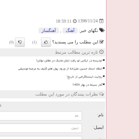
1398/11/24
18:59:11
تگهای خبر:
آهنگ
,
آهنگساز
این مطلب را می پسندید؟
(0)
(1)
تازه ترین مطالب مرتبط
اودیسه در ایکس لو رفت ایلان ماسک در مقابل نولان!
انتقاد استاد حسین علیزاده از ورود پول های کثیف به عرصه موسیقی
روایت اینستاگرامی از تاریخ!
آمار سینما در بهار 1404
نظرات بینندگان در مورد این مطلب
ع
نام:
ایمیل: