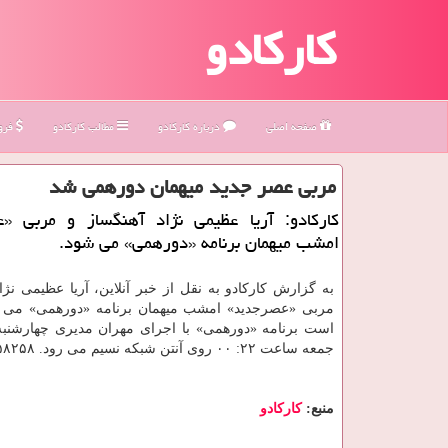
کارکادو
صفحه اصلی
درباره كاركادو
مطالب كاركادو
فروش
مربی عصر جدید میهمان دورهمی شد
كاركادو: آریا عظیمی نژاد آهنگساز و مربی «
امشب میهمان برنامه «دورهمی» می شود.
به گزارش كاركادو به نقل از خبر آنلاین، آریا عظیمی نژا
مربی «عصرجدید» امشب میهمان برنامه «دورهمی» می ش
است برنامه «دورهمی» با اجرای مهران مدیری چهارشنبه،
جمعه ساعت ۲۲: ۰۰ روی آنتن شبكه نسیم می رود. ۲۵۸۲۵۸
منبع:
كاركادو