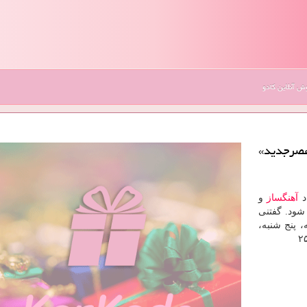
 آنلاین کادو
عصرجدید»
د
آهنگساز
و
ود. گفتنی
 پنج شنبه،