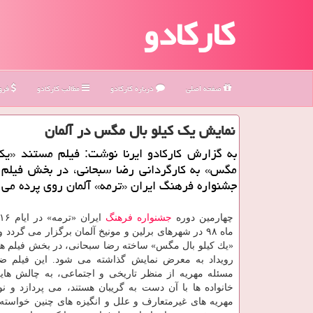
کارکادو
صفحه اصلی
درباره كاركادو
مطالب كاركادو
فروش
نمایش یك كیلو بال مگس در آلمان
به گزارش كاركادو ایرنا نوشت: فیلم مستند «یك
مگس» به كارگردانی رضا سبحانی، در بخش فیلم ه
جشنواره فرهنگ ایران «ترمه» آلمان روی پرده می 
چهارمین دوره
جشنواره
فرهنگ
ماه ۹۸ در شهرهای برلین و مونیخ آلمان برگزار می گردد 
«یك كیلو بال مگس» ساخته رضا سبحانی، در بخش فیلم های
رویداد به معرض نمایش گذاشته می شود. این فیلم 
مسئله مهریه از منظر تاریخی و اجتماعی، به چالش ها
خانواده ها با آن دست به گریبان هستند، می پردازد و نو
مهریه های غیرمتعارف و علل و انگیزه های چنین خواسته 