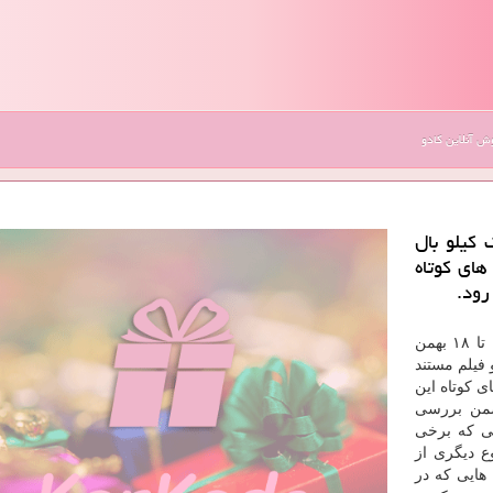
 آنلاین کادو
 كیلو بال
ای كوتاه
رود.
ایران «ترمه» در ایام ۱۶ تا ۱۸ بهمن
و فیلم مستند
 كوتاه این
ضمن بررسی
یی كه برخی
ع دیگری از
هایی كه در