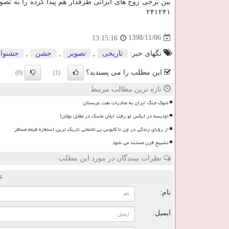
بین برخی زوج های ایرانی طرفدار هم پیدا كرده را به تص
۲۴۱۲۴۱
1398/11/06
13:15:16
تگهای خبر:
تاریخی
,
تصویر
,
جشن
,
جشنوار
این مطلب را می پسندید؟
(0)
(1)
تازه ترین مطالب مرتبط
شوک جنگ ایران به صادرات نفت عربستان
اودیسه در ایکس لو رفت ایلان ماسک در مقابل نولان!
از رؤیای زندگی در ون تا کابوس بی خانمانی تاریک ترین استعاره فیلم مسافر
تشییع قرن مستند می شود
نظرات بینندگان در مورد این مطلب
ع
نام:
ایمیل: