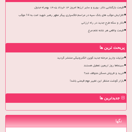
قیمت بازگشایی دلار، یورو و سایر ارزها امروز ۱۳ خرداد ۱۴۰۵ بهمراه جدول
افزایش موکب های بانک سپه در مراسم خاکسپاری پیکر مطهر رهبر شهید امت به 14 موکب
دلار و سکه طرح جدید در راه ارزانی
قیمت واقعی هر شانه تخم مرغ
پربحث ترین ها
جزئیات واریز مرحله جدید کوپن الکترونیکی منتشر گردید
سینماها روز اربعین تعطیل هستند
خرید و فروش مسکن متوقف شد؟
بازار گوشت منتظر این تغییر مهم قیمتی باشد!
جدیدترین ها
تگها