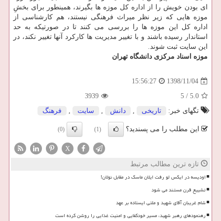
ای بودن خویش را از اداره كل موزه ها بگیرند، همینطور برای بخشِ
موزه هایی كه زیر نظر میراث فرهنگی نیستند، هم كارشناسی از
اداره كل این موزه ها را بررسی می كنند تا در صورتیكه به حد
استاندار رسیده باشند و با تغییر مدیریت ها كاركرد آنها تغییر نكند، در
این سایت ثبت شوند.
موزه اسناد مركزی دانشگاه تهران
1398/11/04
15:56:27
3939
5
/
5.0
تگهای خبر:
تاریخی
,
دانش
,
سایت
,
فرهنگ
این مطلب را می پسندید؟
(0)
(1)
X
تازه ترین مطالب مرتبط
اودیسه در ایکس لو رفت ایلان ماسک در مقابل نولان!
تشییع قرن مستند می شود
شام غریبان آقای شهید و ملتی ایستاده بر عهد
رهنمودهای رهبر شهید، مسیر خودکفایی و امنیت غذایی را روشن کرده است