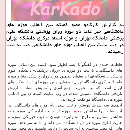
به گزارش كاركادو عضو كمیته بین المللی موزه های
دانشگاهی خبر داد: دو موزه روان پزشكی دانشگاه علوم
پزشكی دانشگاه تهران و موزه اسناد مركزی دانشگاه تهران
در وب سایت بین المللی موزه های دانشگاهی دنیا به ثبت
رسیدند.
فاطمه احمدی در گفتگو با ایسنا اظهار نمود: كمیته بین المللی موزه
های دانشگاهی، با ثبت دو موزه ی «روان پزشكی» دانشگاه علوم
پزشكی دانشگاه تهران بعنوان پنجمین موزه روان پزشكی دنیا و موزه
«اسناد مركزی دانشگاه تهران» بعنوان اولین موزه ای در دانشگاه های
ایران است كه بر محوریت جمع آوری و نمایش اسناد با ارزش
تاریخی دانشگاه» تاسیس شده، در وب سایت كمیته ی بین المللی
موزه های دانشگاه موافقت كرده اند.
احمدی سه شرط پیوستن و ثبت شدن نامِ موزه های دانشگاهی در
این سایت را «داشتن
مجوز
موزه از جانب اداره كل موزه ها»،
«داشتن سناریو و طرح محتوایی»، «بودن ماهیت فیزیكی موزه و
چارت اداری موزه در دل دانشگاه» می داند و ادامه می دهد: موزه
هایی كه قصد پیوستن به این سایت را دارند، نخست باید مجوز موزه