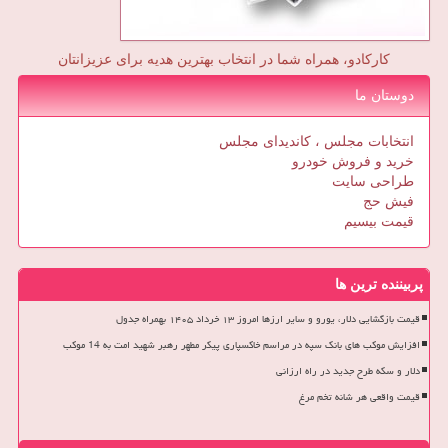
کارکادو، همراه شما در انتخاب بهترین هدیه برای عزیزانتان
دوستان ما
انتخابات مجلس ، کاندیدای مجلس
خرید و فروش خودرو
طراحی سایت
فیش حج
قیمت بیسیم
پربیننده ترین ها
قیمت بازگشایی دلار، یورو و سایر ارزها امروز ۱۳ خرداد ۱۴۰۵ بهمراه جدول
افزایش موکب های بانک سپه در مراسم خاکسپاری پیکر مطهر رهبر شهید امت به 14 موکب
دلار و سکه طرح جدید در راه ارزانی
قیمت واقعی هر شانه تخم مرغ