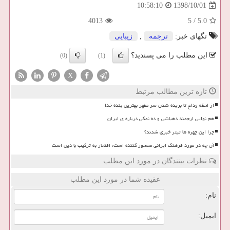
1398/10/01
10:58:10
4013
5
/
5.0
تگهای خبر:
ترجمه
,
زیبایی
این مطلب را می پسندید؟
(0)
(1)
X
تازه ترین مطالب مرتبط
از لحظه وداع تا بریده شدن سر مطهر بهترین بنده خدا
هم نوایی ارجمند دهباشی و ده نمکی درباره ی ایران
چرا این چهره ها تیتر خبری شدند؟
آن چه در مورد فرهنگ ایرانی مسحور کننده است، افتخار به ترکیب با دین است
نظرات بینندگان در مورد این مطلب
عقیده شما در مورد این مطلب
نام:
ایمیل: