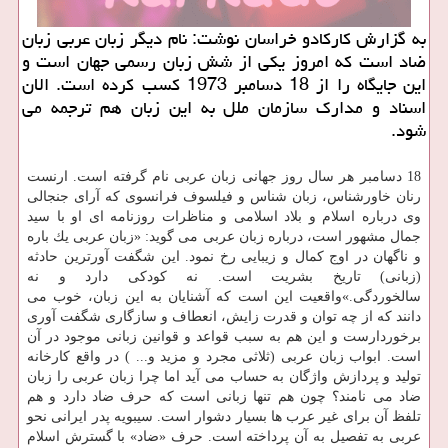
به گزارش كاركادو خراسان نوشت: نام دیگر زبان عربی زبان
ضاد است كه امروز یكی از شش زبان رسمی جهان است و
این جایگاه را از 18 دسامبر 1973 كسب كرده است. الان
اسناد و مدارك سازمان ملل به این زبان هم ترجمه می
شود.
18 دسامبر هر سال روز جهانی زبان عربی نام گرفته است. ارنست
رنان خاورشناس، زبان شناس و فیلسوف فرانسوی كه آرای جنجالی
وی درباره اسلام و بلاد اسلامی و مناظرات روزنامه ای او با سید
جمال مشهور است، درباره زبان عربی می گوید: «زبان عربی یك باره
و ناگهان در اوج كمال و زیبایی رخ نمود. این شگفت آورترین حادثه
(زبانی) تاریخ بشریت است. نه كودكی دارد و نه
سالخوردگی.»واقعیت این است كه آشنایان به این زبان، خوب می
دانند كه از چه توان و قدرت زایش، انعطاف و سازگاری شگفت آوری
برخوردارست و این هم به سبب قواعد و قوانین زبانی موجود در آن
است. ابواب زبان عربی (ثلاثی مجرد و مزید و... ) در واقع كارخانه
تولید و پردازش واژگان به حساب می آید اما چرا زبان عربی را زبان
ضاد می نامند؟ چون هم تنها زبانی است كه حرف ضاد دارد و هم
تلفظ آن برای غیر عرب ها بسیار دشوار است. سیبویه پدر ایرانی نحو
عربی به تفصیل به آن پرداخته است. حرف «ضاد» با گسترش اسلام