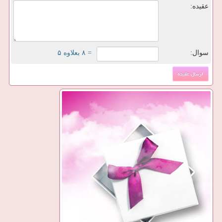
عقیده:
سوال:
= ۸ بعلاوه ۵