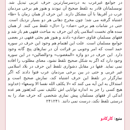
در جوامع غیرعرب به دردسرسازترین حرف عربی تبدیل شد.
نومسلمانان قادر به تلفظ صحیح آن نبودند و هنوز هم برخی مردمان
عرب در آفریقا با آن مشكل دارند. این حرف از همان زمان با «ظا»
اشتباه گرفته می شد؛ چون مخرج دهانی هر دو بسیار نزدیك است.
حتی در شامات هم برخی «ضاد» را «دال» تلفظ می كنند. از همان
سده های نخست اسلامی پای این حرف به مباحث فقهی هم باز شد و
فقهای مسلمان فتاوی «ضادی» دادند و هنوز هم بحثی فقهی در بعضی
جوامع مسلمان است. علت این اهتمام هم وجود این حرف در سوره
حمد است كه امر وجوبی بر قرائت آن در نمازهای پنج گانه وجود
دارد. این حرف در دو واژه «المغضوب» و«والضالین» در این سوره
وجود دارد كه اگر به شكل صحیح تلفظ نشود، معنای مطلوب را افاده
نمی نماید. فقها در مقابل دشواری تلفظ این حرف در بلاد اسلامی
غیر عربی و حتی در بین برخی مردمان عرب فتوا دادند كه اگر
نمازگزار در تلفظ این حرف اشتباه كند، نمازش صحیح است و
استدلال به این آیه می كنند كه «لا یكلف الله نفسا الا وسعها» (خداوند
هیچ كسی را جز به اندازه توانایی اش تكلیف نمی كند)هنوز هم عده
اندكی از فقهای مسلمان پیش نمازی شخصی كه حرف ضاد را به
درستی تلفظ نكند، درست نمی دانند. ۲۴۱۲۴۱
منبع:
كاركادو