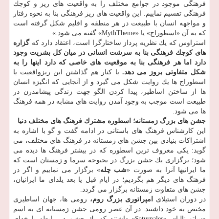
فرهنگی موجود در جوامع مختلف را به واقعیت های ریز و كوچك
فرهنگی تقسیم نماییم. این واقعیت های ریز فرهنگی بنا به نحوه رفتار
و مواجهه انسان با طبیعت در هر منطقه و اقلیم شكل گرفته است
كه به آن «اسطوراج» یا «MythTheme» گفته می شود.»
استراوس كه یك نظریه پرداز ساختارگرا است، اعتقاد دارد كه
گزاره
های كوچك فرهنگی بنا به سرشت انسانی در میان كل بشریت وجود
دارد اما هر فرهنگی بنا به موقعیت های خاصی كه دارد اینها را به
شكل متفاوتی بروز می دهد.
با كنار هم گذاشتن این ریزواقعیت یا
اسطوراج ها یك روایت شكل می گیرد و از آنجایی كه انگیزه انسان
ها از ساختن اساطیر، پیدا كردن الگو جهت زندگی پیشامدرن در
طبیعت است موجب به وجود آمدن روایت های مشابه در همه فرهنگ
ها می شود.
جشن های بزرگ زمستانه؛ اسطوره مشترك فرهنگ های مختلف دنیا
این كارشناس فرهنگ های باستانی در ادامه گفت و گو با اشاره به
اشتراكات بنیادی بین جشن های زمستانه در فرهنگ های مختلف، می
گوید: یكی معروف ترین اسطوره كه در بیشتر فرهنگ ها دیده می
شود؛ برگزاری یك جشن بزرگ در بحبوحه سرما و زمستان است كه
ما ایرانیها آنرا به صورت «
شب چله
» برگزار می نماییم و اگر در
فرهنگ های دیگر هم بگردیم؛ در ایام قبل یا بعد یلدای ما ایرانیان،
جشن های متفاوت زمستانه برگزار می گردد.
در دوران استیلای
امپراتوری بزرگ روم،
رومی ها، جهان اساطیری
مختص به خود داشتند. در آن عصر رومی جشن زمستانه ای به اسم
«ساتورنالیا»، «Saturnales» داشتند كه یك جشن در رابطه با خدای