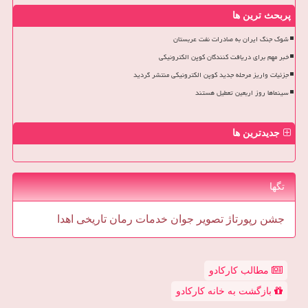
پربحث ترین ها
شوک جنگ ایران به صادرات نفت عربستان
خبر مهم برای دریافت کنندگان کوپن الکترونیکی
جزئیات واریز مرحله جدید کوپن الکترونیکی منتشر گردید
سینماها روز اربعین تعطیل هستند
جدیدترین ها
تگها
جشن
رپورتاژ
تصویر
جوان
خدمات
رمان
تاریخی
اهدا
مطالب کارکادو
بازگشت به خانه کارکادو