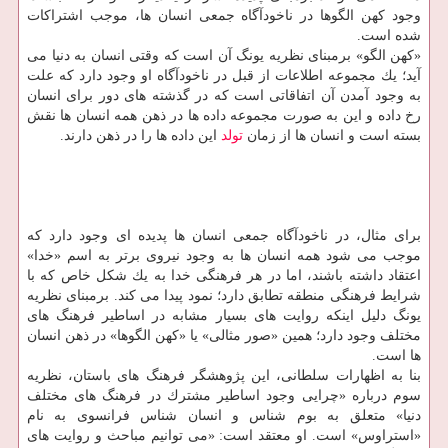
وجود كهن الگوها در ناخودآگاه جمعی انسان ها، موجب اشتراكات
شده است.
«كهن الگو» برمبنای نظریه یونگ آن است كه وقتی انسان به دنیا می
آید؛ یك مجموعه اطلاعات از قبل در ناخودآگاه او وجود دارد كه علت
به وجود آمدن آن اتفاقاتی است كه در گذشته های دور برای انسان
رخ داده و این به صورت مجموعه داده ها در ذهن همه انسان ها نقش
بسته است و انسان ها از زمان
تولد
این داده ها را در ذهن دارند.
برای مثال، در ناخودآگاه جمعی انسان ها پدیده ای وجود دارد كه
موجب می شود همه انسان ها به وجود نیروی برتر به اسم «خدا»
اعتقاد داشته باشند، اما در هر فرهنگی خدا به یك شكل خاص كه با
شرایط فرهنگی منطقه تطابق دارد؛ نمود پیدا می كند. برمبنای نظریه
یونگ دلیل اینكه روایت های بسیار مشابه در اساطیر فرهنگ های
مختلف وجود دارد؛ همین «صور مثالی» یا «كهن الگوها» در ذهن انسان
ها است.
بنا به اظهارات سلطانی، این پژوهشگر فرهنگ های باستان، نظریه
سوم درباره «چرایی وجود اساطیر مشترك در فرهنگ های مختلف
دنیا» متعلق به بوم شناس و انسان شناس فرانسوی به نام
«استراوس» است. او معتقد است: «می توانیم مباحث و روایت های