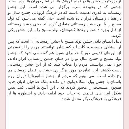
از بزرگترین جشن ها در تمام فرهنگ ها، در تمام دوران ها بوده است.
جشنی كه در بحبوحه سرما برگزار می شده است. این جشن
زمستانه به قدری اهمیت داشته كه در فرهنگ اروپایی جشن سال نو
در همان زمستان قرار داده شده است. حتی گفته می شود كه تولد
مسیح را با این جشن زمستانی منطبق كرده اند. یعنی جشن زمستانه
از قبل وجود داشته و بعدها كشیشان، تولد مسیح را با این جشن یكی
كردند.
دلیل انطباق دادن جشن تولد مسیح با جشن زمستانه آن است كه پس
از استیلای مسیحیت، كلیسا و كشیشان نتوانستند مردم را از قسمتی
از باورهای قدیمی دور كنند، برای همین هم گفته می شود كه جشن
تولد مسیح و جشن سال نو را در همان جشن زمستانی قرار دادند،
چون نمی توانستند مردم را مجاب كنند كه از این جشن زمستانی
دست بكشند. این اتفاق در مورد برگزاری جشن در فصل زمستان هم
رخ داده است. می بینیم كه مردم از جشن ساتورنالیا دوران روم
باستان یا جشن یول اسكاندیناوی دل نكندند بلكه صاحبان ادیان جدید
همچون مسیحیت را مجبور كردند كه با این آیین ها آشتی كنند. بدین
شكل آیین های قدیمی به حیات خود ادامه دادند و اسطوره ها از
فرهنگی به فرهنگ دیگر منتقل شدند.