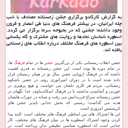
به گزارش كاركادو برگزاری جشن زمستانه مصادف با شب
چله ایرانیان، در بیشتر فرهنگ های دنیا طی اعصار و قرون
وجود داشته؛ جشنی كه در بحبوحه سرما برگزار می گردد.
اسطوره شناسان نمادها و روایت های مشترك و گاه یكسانی
بین اسطوره های فرهنگ مختلف درباره انقلاب های زمستانی
یافته اند.
جشن انقلاب زمستانی یكی از بزرگترین
جشن
ها در تمام
فرهنگ
ها،
در تمام دوره ها بوده است. این جشن زمستانه به قدری اهمیت
داشته كه در فرهنگ اروپایی جشن سال نو در همان زمستان قرار
داده شده است یا در دوران امپراتوری روم، در جشن باشكوه
زمستانی، مردم هر كاری دلشان می خواست و هیچ پرهیزی در
خوردن و آشامیدن نداشتند یا در فرهنگ اسكاندیناوی، خدا نگهبان در
جشن زمستانه سراغ فرزندانش می رفت و شبانه در جوراب هایشان
هدیه می گذاشت؛ رسمی كه بخش جدایی ناپذیر جشن های
كریسمس امروزی است.
این ها اشتراك های بین اساطیر فرهنگ های مختلف است. البته پیدا
كردن وجوه اشتراك اسطوره ها در میان فرهنگ های مختلف، كار
جذابی است كه اسطوره شناسی تطبیقی بدان پرداخته است. در