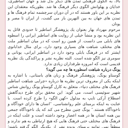
بالا، به الگوی فرهنگی تمدن های دیگر بدل شد و جهان اساطیری،
خدایان و پهلوانش الگوی دیگر فرهنگ ها شد. بطوریكه معتقدان این
نظریه بر این باور هستند كه در آن دوران سرچشمه تمام فرهنگ ها و
تمدن های جهان به بین النهرین باز می گشت، از ایران تا مصر و
یونان.
مرحوم مهرداد بهار بعنوان یك پژوهشگر اساطیر تا حدودی قائل به
این نظریه بود و منشأ خیلی از روایت های اساطیر ایرانی را اسطوه
های بابلی می دانست. از همین رو است كه در میان اساطیر ملت
های مختلف شباهت های بسیاری وجود دارد، برای مثال خدابانوی
ایشتر كه در فرهنگ بابلی وجود دارد در اساطیر ایرانی، یونانی و
سومری نیز الگو شده است. البته نظریه نشر و پراكندگی یك نظریه
قدیمی است كه امروزه طرفداران زیادی ندارد.
یونگ درباره شباهت اسطوره ها چه می گوید؟
گوستاو یونگ، پژوهشگر فرهنگ و زبان های باستانی، با اشاره به
اینكه یكی از معروف ترین نظریه ها درباره «چرایی شباهت اساطیر
فرهنگ های مختلف دنیا»، متعلق به كارل گوستاو یونگ روانش شناس
شهیر سوئیسی است، می گوید: این محقق برای طرح دیدگاهش
اصطلاح آركی تایپ به مدلول «كهن الگو» را طرح كرده است. با
عنایت به اینكه برمبنای علم روانشناسی، "انسان ها دارای خودآگاه و
ناخودآگاه هستند." یونگ چنین مطرح می كند كه یك ناخودآگاه جمعی
بین همه انسان ها در همه اعصار وجود داشته است و علت اینكه در
فرهنگ های مختلف حتی فرهنگ هایی كه هیچ ارتباطی به هم ندارند و
منطقاً نمی توانند برمبنای پدیده نشر از یكدیگر الگو گرفته باشند؛