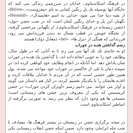
در فرهنگ اسكاندیناوی، خدایان در سرزمینی زندگی می كنند كه
جایگاه آنها بوسیله یك پل رنگین كمانی به نام «بیفروست»، «Bifröst»
از بقیه دنیا جدا می شود. خدایی به اسم «هایمیدال»، «Heimdall»
نگهبان این پل و خدای رنگین كمان است كه در شب جشن «یول»
(جشن زمستانه در فرهنگ اسكاندیناوی)، از نگهبانی مرخصی گرفته،
از تختگاه خویش در قطب شمال به دیدن فرزندانش می رود،
فرزندانی كه همگی از «یَرل ها»، «Jarl» (معادل دوك) هستند.
رسم گذاشتن هدیه در جوراب
او به خانه‌ی تك تك آنها سر می زند تا به آنانی كه در طول سال،
وظایف خود را به خوبی انجام داده اند، با گذاشتن یك هدیه در جوراب
شان پاداش دهد. اما آنانكه در انجام وظایف خود كوتاهی كرده اند؛ در
سپیده دمان با تلی از خاكستر در جوراب خود مواجه می شدند. یول
همین طور جشنی است كه در آن مردم با خدایان ملاقات كرده و
اغذیه هایشان را با یكدیگر تقسیم كرده، در كنار هم داستان می گویند
و آواز می خوانند. می دانیم رسم «آویزان كردن جوراب» در جشن
كریسمس كه یكی از معروف ترین جشن های زمستانی است؛
مسیحی ها هم وجود دارد كه بنظر می رسد به صورتی برگرفته از
اساطیر اسكاندیناوی است.
در نتیجه برگزاری جشن در زمستان در بیشتر فرهنگ ها، مصادف با
شب چله ایرانیان، وجود دارد. ضمن اینكه جشن انقلاب زمستانی یكی