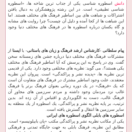
دانش
اسطوره شناسی یكی از جذاب ترین شاخه ها، «اسطوره
شناسی تطبیقی» است. در این رشته پژوهشگران به دنبال یافتن
اشتراكات و شباهت های بین اساطیر فرهنگ های مختلف هستند. اما
این شباهت ها از كجا آمده و دلیل آن چیست؟ چرا روایت های مشابه
و گاه یكسان درباره اسطوره ها در فرهنگ های مختلف دنیا وجود
دارد؟
پیام سلطانی -كارشناس ارشد فرهنگ و زبان های باستانی-
با
ایسنا
از
مشتركات فرهنگ های مختلف دنیا درباره جشن های زمستانه سخن
گفت. وی در پاسخ به این پرسش كه آیا اساطیر فرهنگ های مختلف
یكی هستند؟، می گوید: نظریه های مختلفی وجود دارد. یكی از قدیمی
ترین نظریه ها، «پدیده نشر و پراكندگی» است. پیروان این نظریه
معتقدند، علت وجود اساطیر مشترك در فرهنگ های متفاوت آن است
كه یك «فرهنگ» در یك دوره زمانی بعنوان فرهنگ برتر یا فرهنگ
غالب نزد مردمان وجود داشته و مردم سرزمین های مجاورِ آن
فرهنگ غالب، دست به الگوبرداری و اقتباس از آن زده اند. بدین
ترتیب، بر پایه نظریه نشر و پراكندگی، یك اسطوره از یك منطقه به
سایر سرزمین ها انتقال و گسترش یافته است.
اسطوره های بابلی الگوی اسطوره های ایرانی
یكی از مكاتب نظریه نشر و پراكندگی مكتب «پان بابیلونیسم» است.
مطابق این نظریه، فرهنگ بابلی به جهت جایگاه تمدنی و فرهنگی