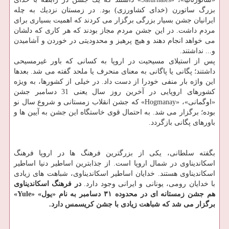
بزرگ ساتورن (خدای كشاورزی) بود. در زمستان نزدیك به چله
ایرانیان جشن بسیار بزرگی برگزار می كردند كه اهمیت بسیاری برای
مردم داشت. در این جشن مردم مجاز بودند كه هر كاری كه دلشان
می خواهد انجام دهند و هیچ پرهیز و محدودیتی در خوردن و آشامیدن
و... نداشتند.
پس از استیلای مسیحیت در اروپا به كسانی كه باور غیرمسیحی
داشتند؛ پگانی یا پاگانی به معنای منحرف یا ملحد گفته می شد. بعدها
این واژه بار منفی خودرا از دست داد. در خیلی از كشورها، به ویژه
كشورهای اروپایی در آخرین روز سال یعنی 31 دسامبر جشن
«اوگمانی»، «Hogmanay» كه جشن انقلاب زمستانی و شروع سال نو
بوده؛ برگزار می شد. به احتمال قوی خاستگاه این جشن به آیین ها و
باورهای پگانی بازگردد.
بگفته سلطانی، یكی از بزرگترین فرهنگ ها در اروپا فرهنگ
اسكاندیناوی در شمال اروپا است. از جذابترین اساطیر دنیا اساطیر
اسكاندیناوی هستند. خدایان اساطیر اسكاندیناوی، شباهت های زیادی
با خدایان رومی، یونانی و ایرانی وجود دارد.
در فرهنگ اسكاندیناوی
هم جشن زمستانه ای در محدوده ۳۱ دسامبر به نام «یول» «Yule»
برگزار می شد كه شباهت زیادی با جشن كریسمس دارد.