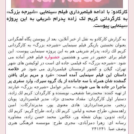
كاركادو: با ادامه فیلمبرداری فیلم سینمایی «شیرجه بزرگ»
به كارگردانی كریم لك زاده پدرام شریفی به این پروژه
سینمایی پیوست.
به گزارش كاركادو به نقل از خبر آنلاین، بعد از پیوستن پگاه آهنگرانی
بعنوان نخستین بازیگر فیلم سینمایی «شیرجه بزرگ» به كارگردانی
كریم لك زاده، پدرام شریفی هم به این پروژه سینمایی پیوست. این
فیلم برای حضور در سی و هشتمین
جشنواره
فیلم فجر آماده می
شود. «شیرجه بزرگ» كه فیلمی جاده ای است در لوكیشن های شهر
تهران، گیلان و كشور ارمنستان فیلمبرداری می شود.
در خلاصه
داستان این فیلم سینمایی آمده است: «مَرد و مریم برای یافتن
گمشده شان همراه با سه جامانده از یك گروه سیرك، وارد سفری پر
ماجرا در جاده ها می شوند...»
سایر عوامل «شیرجه بزرگ» عبارتند
از تهیه كننده: محمدرضا شفیعی، نویسنده و كارگردان: كریم لك زاده،
دستیار اول كارگردان: مقداد محمدی نژاد، مدیر فیلمبرداری: پویان
رنجبر، مدیرصدابرداری: هادی معنوی پور، مدیرتداركات: امین
زاهدمنش، طراح صحنه و لباس: كریم لك زاده، طراح گریم: كریم لك
زاده، تدوین: پویان شعله ور، عكاس: محمد حسن زاده، مشاوره
رسانه ای: زهرا دمزآبادی، مجری طرح: موسسه فرهنگی هنری
وصف صبا. ۲۴۱۲۴۱