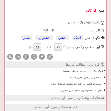
منبع:
كاركادو
1398/09/25
14:21:19
4094
5
/
5.0
تگهای خبر:
آهنگ
,
جشن
,
جشنواره
,
سفر
این مطلب را می پسندید؟
(0)
(1)
X
تازه ترین مطالب مرتبط
شوک جنگ ایران به صادرات نفت عربستان
سینماها روز اربعین تعطیل هستند
اودیسه در ایکس لو رفت ایلان ماسک در مقابل نولان!
اشعار شب هفتم محرم، حضرت علی اصغر(ع)
نظرات بینندگان در مورد این مطلب
عقیده شما در مورد این مطلب