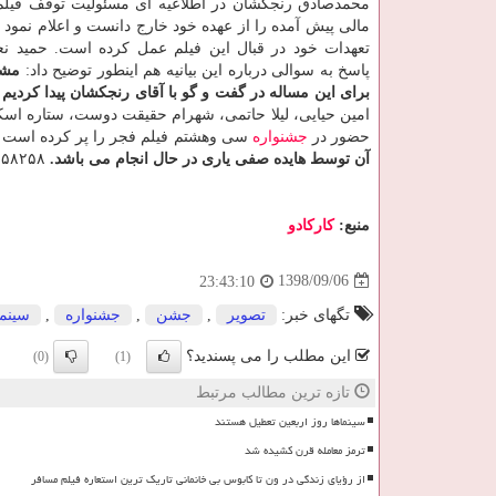
محمدصادق رنجكشان در اطلاعیه ای مسئولیت توقف فیل
مالی پیش آمده را از عهده خود خارج دانست و اعلام نمود 
تعهدات خود در قبال این فیلم عمل كرده است. حمید نع
پاسخ به سوالی درباره این بیانیه هم اینطور توضیح داد:
مشك
برای این مساله در گفت و گو با آقای رنجكشان پیدا كردیم و
امین حیایی، لیلا حاتمی، شهرام حقیقت دوست، ستاره اسكن
حضور در
جشنواره
سی وهشتم فیلم فجر را پر كرده است 
آن توسط هایده صفی یاری در حال انجام می باشد.
۲۵۸۲۵۸
منبع:
كاركادو
1398/09/06
23:43:10
تگهای خبر:
تصویر
,
جشن
,
جشنواره
,
سینما
این مطلب را می پسندید؟
(0)
(1)
تازه ترین مطالب مرتبط
سینماها روز اربعین تعطیل هستند
ترمز معامله قرن کشیده شد
از رؤیای زندگی در ون تا کابوس بی خانمانی تاریک ترین استعاره فیلم مسافر