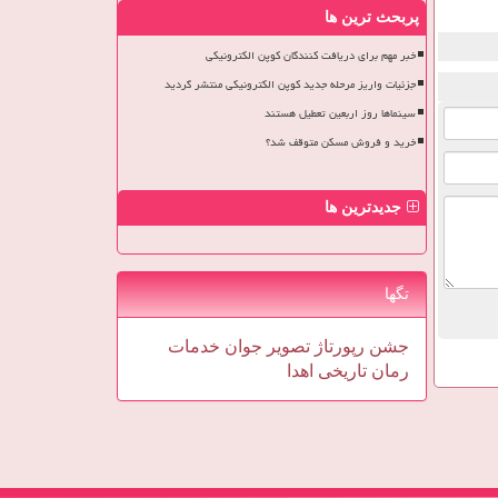
پربحث ترین ها
خبر مهم برای دریافت کنندگان کوپن الکترونیکی
جزئیات واریز مرحله جدید کوپن الکترونیکی منتشر گردید
سینماها روز اربعین تعطیل هستند
خرید و فروش مسکن متوقف شد؟
جدیدترین ها
تگها
جشن
رپورتاژ
تصویر
جوان
خدمات
رمان
تاریخی
اهدا