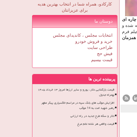
کارکادو، همراه شما در انتخاب بهترین هدیه
برای عزیزانتان
چاره ای
دوستان ما
ه شده و
یلم فرم
انتخابات مجلس ، کاندیدای مجلس
وین همزمان
خرید و فروش خودرو
طراحی سایت
فیش حج
قیمت بیسیم
پربیننده ترین ها
قیمت بازگشایی دلار، یورو و سایر ارزها امروز ۱۳ خرداد ۱۴۰۵
بهمراه جدول
افزایش موکب های بانک سپه در مراسم خاکسپاری پیکر مطهر
رهبر شهید امت به 14 موکب
دلار و سکه طرح جدید در راه ارزانی
قیمت واقعی هر شانه تخم مرغ