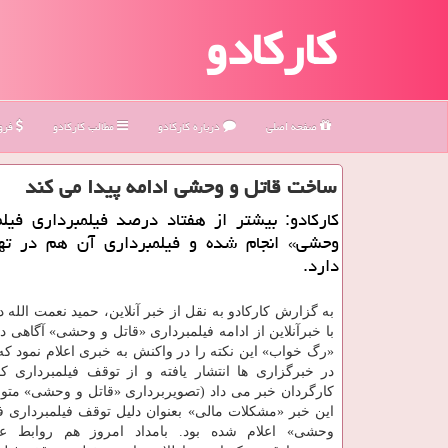
کارکادو
صفحه اصلی
درباره كاركادو
مطالب كاركادو
فروش
ساخت قاتل و وحشی ادامه پیدا می كند
كاركادو: بیشتر از هفتاد درصد فیلمبرداری فیل
وحشی» انجام شده و فیلمبرداری آن هم در تهر
دارد.
به گزارش كاركادو به نقل از خبر آنلاین، حمید نعمت الله 
با خبرآنلاین از ادامه فیلمبرداری «قاتل و وحشی» آگاهی دا
«رگ خواب» این نكته را در واكنش به خبری اعلام نمود كه
در خبرگزاری ها انتشار یافته و از توقف فیلمبرداری كا
كارگردان خبر می داد (تصویربرداری «قاتل و وحشی» متو
این خبر «مشكلات مالی» بعنوان دلیل توقف فیلمبرداری فی
وحشی» اعلام شده بود. بامداد امروز هم روابط ع