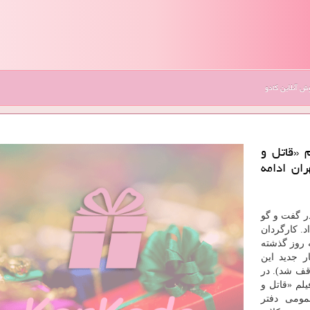
 آنلاین کادو
م «قاتل و
ان ادامه
در گفت و گو
د. كارگردان
 روز گذشته
ر جدید این
قف شد). در
لم «قاتل و
مومی دفتر