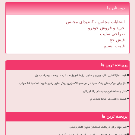
دوستان ما
انتخابات مجلس ، کاندیدای مجلس
خرید و فروش خودرو
طراحی سایت
فیش حج
قیمت بیسیم
پربیننده ترین ها
قیمت بازگشایی دلار، یورو و سایر ارزها امروز ۱۳ خرداد ۱۴۰۵ بهمراه جدول
افزایش موکب های بانک سپه در مراسم خاکسپاری پیکر مطهر رهبر شهید امت به 14 موکب
دلار و سکه طرح جدید در راه ارزانی
قیمت واقعی هر شانه تخم مرغ
پربحث ترین ها
خبر مهم برای دریافت کنندگان کوپن الکترونیکی
جزئیات واریز مرحله جدید کوپن الکترونیکی منتشر گردید