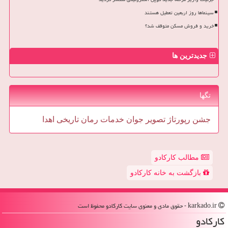
سینماها روز اربعین تعطیل هستند
خرید و فروش مسکن متوقف شد؟
جدیدترین ها
تگها
جشن
رپورتاژ
تصویر
جوان
خدمات
رمان
تاریخی
اهدا
مطالب کارکادو
بازگشت به خانه کارکادو
karkado.ir - حقوق مادی و معنوی سایت كاركادو محفوظ است
كاركادو