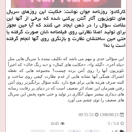
كاركادو: روزنامه جوان نوشت: حكایت این روزهای سریال
های تلویزیون آثار آنتن پركنی شده كه برخی از آنها این
علامت سؤال را در ذهن ایجاد می كنند كه آیا حین مجوز
برای تولید اصلا نظارتی روی فیلمنامه شان صورت گرفته یا
حتی حین ساختشان نظارت و بازنگری روی آنها انجام گرفته
است یا نه؟
این سؤالی جدی و مهم می باشد كه تكلیف بیننده با سریال هایی مثل
«پناه آخر»، «گیله وا»، «حكایت های كمال» و «به رنگ خاك» كه اخیراً
تلویزیون آنها را روی آنتن برده چیست؟ مجموعه هایی كه نقطه
اشتراك همگی آنها نشانه هایی از عدم نظارت كیفی روی ساخت و
البته صرف هزینه هایی برای هیچ دارد. نكته سؤال برانگیزتر روی آنتن
رفتن همزمان این تعداد اثر ضعیف است كه در دنیای پر رقابت رسانه
های دیداری بیشتر سهل انگاری در تولید و حتی نحوه پخش این سریال
های ضعیف را توی چشم می آورد.
1398/08/23
09:55:53
4145
5
/
5.0