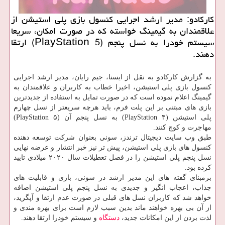
كاركادو: مدیر ارشد اجرایی كنسول بازی پلی استیشن از
علاقمندان به گیمینگ خواسته كه در صورت امكان، سریعا
سیستم خودرا به نسل پنجم (PlayStation 5) ارتقا
دهند.
به گزارش كاركادو به نقل از ایسنا، جیم رایان، مدیر ارشد اجرایی
كنسول بازی پلی استیشن، اخیرا خطاب به كاربران و علاقمندان به
گیمینگ اعلام نموده است كه در صورت تمایل به استفاده از جدیدترین
بازی های مبتنی بر این پلت فرم، باید هرچه سریعتر از نسل چهارم
پلی استیشن (PlayStation ۴) به نسل پنجم آن (PlayStation ۵)
مهاجرت و كوچ كنند.
طبق وب سایت دیجیتال ترندز، سونی بعنوان شركت توسعه دهنده
كنسول های بازی پلی استیشن، پیش تر نیز خبر انتشار و عرضه نهایی
نسل پنجم پلی استیشن را در فصل تعطیلات سال ۲۰۲۰ میلادی تایید
كرده بود.
برمبنای گفته های این مدیر ارشد در سونی، بازی و قابلیت های
جذاب، اعجاب انگیز و جدیدی به نسل پنجم پلی استیشن اضافه
خواهد شد كه كاربران نسل های قبلی در صورت عدم ارتقا و آپگرید،
از آن بی بهره خواهند ماند بدین سبب لازم است برای بهره مندی و
لذت بردن از این امكانات جدید،
دستگاه
و سیستم خودرا ارتقا دهند.