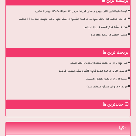
پربیننده ترین ها
قیمت بازگشایی دلار، یورو و سایر ارزها امروز ۱۳ خرداد ۱۴۰۵ بهمراه جدول
افزایش موکب های بانک سپه در مراسم خاکسپاری پیکر مطهر رهبر شهید امت به 14 موکب
دلار و سکه طرح جدید در راه ارزانی
قیمت واقعی هر شانه تخم مرغ
پربحث ترین ها
خبر مهم برای دریافت کنندگان کوپن الکترونیکی
جزئیات واریز مرحله جدید کوپن الکترونیکی منتشر گردید
سینماها روز اربعین تعطیل هستند
خرید و فروش مسکن متوقف شد؟
جدیدترین ها
تگها