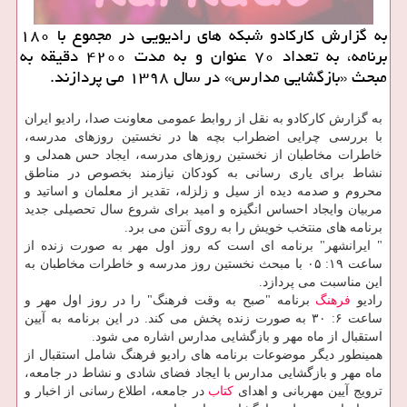
به گزارش كاركادو شبكه های رادیویی در مجموع با ۱۸۰
برنامه، به تعداد ۷۰ عنوان و به مدت ۴۲۰۰ دقیقه به
مبحث «بازگشایی مدارس» در سال ۱۳۹۸ می پردازند.
به گزارش كاركادو به نقل از روابط عمومی معاونت صدا، رادیو ایران
با بررسی چرایی اضطراب بچه ها در نخستین روزهای مدرسه،
خاطرات مخاطبان از نخستین روزهای مدرسه، ایجاد حس همدلی و
نشاط برای یاری رسانی به كودكان نیازمند بخصوص در مناطق
محروم و صدمه دیده از سیل و زلزله، تقدیر از معلمان و اساتید و
مربیان وایجاد احساس انگیزه و امید برای شروع سال تحصیلی جدید
برنامه های منتخب خویش را به روی آنتن می برد.
" ایرانشهر" برنامه ای است كه روز اول مهر به صورت زنده از
ساعت ۱۹: ۰۵ با مبحث نخستین روز مدرسه و خاطرات مخاطبان به
این مناسبت می پردازد.
رادیو
فرهنگ
برنامه "صبح به وقت فرهنگ" را در روز اول مهر و
ساعت ۶: ۳۰ به صورت زنده پخش می كند. در این برنامه به آیین
استقبال از ماه مهر و بازگشایی مدارس اشاره می شود.
همینطور دیگر موضوعات برنامه های رادیو فرهنگ شامل استقبال از
ماه مهر و بازگشایی مدارس با ایجاد فضای شادی و نشاط در جامعه،
ترویج آیین مهربانی و اهدای
كتاب
در جامعه، اطلاع رسانی از اخبار و