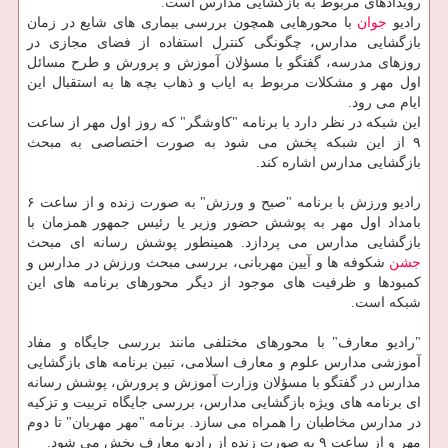
رویدادهای مربوط به بازگشایی مدارس است.
رادیو
جوان
با محورهایی همچون بررسی بیماری های شایع در زمان
بازگشایی مدارس، چگونگی كنترل استفاده از فضای مجازی در
روزهای مدرسه، گفتگو با مسؤلان آموزش و پرورش و طرح مسائل
اول مهر و مشكلات مربوط به ایاب و ذهاب بچه ها به استقبال این
ایام می رود.
این شبكه در نظر دارد با برنامه "كاوشگر" كه روز اول مهر از ساعت
۹ از این شبكه پخش می شود به صورت اختصاصی به مبحث
بازگشایی مدارس اشاره كند.
رادیو ورزش با برنامه "صبح و ورزش" به صورت زنده و از ساعت ۶
بامداد اول مهر به پوشش حضور وزیر یا رئیس جمهور همزمان با
بازگشایی مدارس می پردازد. همینطور پوشش رسانه ای مبحث
جشن
شكوفه ها و آیین مهربانی، بررسی مبحث ورزش در مدارس و
كمبودها و ظرفیت های موجود از دیگر محورهای برنامه های این
شبكه است.
"رادیو معارف" با محورهای مختلفی مانند بررسی جایگاه و مفاد
آموزشی مدارس علوم و معارف اسلامی، تبین برنامه های بازگشایی
مدارس در گفتگو با مسؤلان وزارت آموزش و پرورش، پوشش رسانه
ای برنامه های ویژه بازگشایی مدارس، بررسی جایگاه تربیت و تزكیه
در مدارس مخاطبان را همراه می سازد. برنامه "مهر مهربان" تا دوم
مهر و از ساعت ۹ به صورت زنده از رادیو معارف پخش می شود.