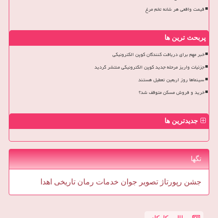
قیمت واقعی هر شانه تخم مرغ
پربحث ترین ها
خبر مهم برای دریافت کنندگان کوپن الکترونیکی
جزئیات واریز مرحله جدید کوپن الکترونیکی منتشر گردید
سینماها روز اربعین تعطیل هستند
خرید و فروش مسکن متوقف شد؟
جدیدترین ها
تگها
جشن
رپورتاژ
تصویر
جوان
خدمات
رمان
تاریخی
اهدا