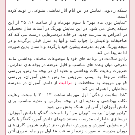
شبكه رادیویی نمایش در این ایام آثار نمایشی متنوعی را تولید كرده
است.
"نمایش بوی ماه مهر" تا سوم مهرماه و از ساعت ۱۶: ۴۵ از این
شبكه پخش می شود. در این نمایش بهرنگ در آستانه سال تحصیلی
در اعتراض به مدرسه جدید، در خانه دردسرهایی درست می كند كه
صاحبخانه والدینش را جواب كنند و آنها به منزل قبلی برگردند و در
نتیجه بهرنگ هم به مدرسه پیشین خود بازگردد و داستان بدین صورت
ادامه پیدا می كند.
رادیو سلامت در برنامه های خود با موضوعات مختلف بهداشتی مانند
معرفی میان وعده های مناسب و قابل عرضه در بوفه های مدارس،
ضرورت رعایت نكات بهداشتی و تغذیه ای در بوفه مدارس، بررسی
نكات مربوط به ایمنی سرویس مدارس دانش آموزان، بررسی
قوانین مربوط به محافظت و
مراقبت
از دانش آموزان در مدرسه
مخاطبان را همراه می كند.
"غذا سلامت زندگی" اول مهرماه ساعت ۱۳: ۳۰ با مبحث رعایت
نكات بهداشتی و تغذیه ای در بوفه مدارس و تعذیه مناسب برای
دانش آموزان از آنتن این شبكه پخش می شود.
"رادیو تهران" برنامه "تهران من" را با مبحث گفتگو با دانش آموزان،
نوستالژی خاطرات مدرسه، مستند شهدای دانش آموز، گفتگو با یكی
از مسئولین آموزش و پرورش، نمایش طنز درباره شیرین كاری های
دوران مدرسه به صورت زنده از ساعت ۱۸ اول مهر ماه به روی آنتن