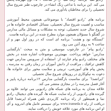
می كند. این برنامه با تداعی زنگ انشاء در چارچوب طنز شروع سال
تحصیلی را برای مخاطبان یادآوری می كند.
برنامه های "رادیو اقتصاد" با موضوعاتی همچون محیط آموزشی
مناسب و اهمیت شروع سال تحصیلی، مسائل اقتصادی خانواده ها در
شروع سال جدید تحصیلی، توجه به مشكلات و مسائل مالی مدارس
در گفتگو با مسؤلان همچون موارد مطرح شده در این برنامه هاست.
"ایستگاه نود و هشت" برنامه ای است كه در روز اول مهر و از
ساعت ۹ به روی آنتن می رود.
"رادیو پیام" در چارچوب موسیقی و متن به مبحث "بازگشایی
مدارس" خواهد پرداخت. مهمترین موضوعات اشاره شده در بخش
های مختلف رادیو پیام عبارتند از: استفاده از سرویس مدارس جهت
كاهش ترافیك ـ مراقبت از دانش آموزان در زمان رفتن به مدرسه ـ
پخش پیام های آموزشی، تربیتی و سلامت محور برای خانواده ها،
دعوت به نیكوكاری در روزهای شروع سال تحصیلی.
"ایرانصدا" برای مناسبت بازگشایی مدارس ۱۲برنامه درباره پاییز و
آغاز فصل مدرسه را در مجازی منتشر می كند.
علاقه مندان به برنامه های شبكه های رادیویی می توانند علاوه بر
گیرنده های رادیویی از راه سایت شبكه ها، گیرنده های دیجیتال، رادیو
نما و همینطور از راه برنامه كاربردی تلفن همراه ایرنصدا قابل
دریافت از راه www.iranseda.ir برای سیستم عامل های اندروید و آی
او اس برنامه های مورد علاقه خویش را دریافت نمایند.