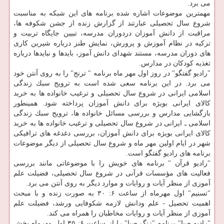
می برد.
مهمترین موضوعات اشاره شده برنامه های این شبكه به مناسبت
شروع سال تحصیلی عبارتند از گزارش زنده از جشن شكوفه ها،
مراقبت از دانش آموزان دردوران مدرسه، تبیین جایگاه تربیت و
تزكیه در نظام آموزش و پرورش، نمایش طنز درباره شیرین كاری
های دوران مدرسه، مستند شهدای دانش آموز، بایدها و نبایدها درباره
تغذیه كودكان در مدارس.
"رادیو گفتگو" در روز اول مهر ماه برنامه " ترنج" را به روی آنتن خود
می برد. در این برنامه سعی شده است به ترویج سبك زندگی
اسلامی ایرانی در شروع سال تحصیلی و ترغیب خانواده ها به خرید
كالای ایرانی بویژه برای دانش آموزان پرداخته شود. همینطور
بازگشایی مدارس و بررسی مسائل خانواده ها، ترویج سبك زندگی
اسلامی ـ ایرانی در شروع سال تحصیلی و ترغیب خانواده ها به خرید
كالای ایرانی بویژه برای دانش آموزان، بررسی دغدغه های ترافیكی
شهر در ایام اولین مهر ماه و شروع سال تحصیلی از دیگر موضوعات
برنامه های رادیو گفتگو است.
"رادیو قرآن " برنامه های خویش را با موضوعاتی مانند بررسی
فعالیت های مؤسسات قرآنی در شروع سال تحصیلی، فضیلت علم
آموزی از منظر آیات و روایات و موارد دیگر به روی آنتن می برد.
"تسنیم" اول مهرماه از ساعت ۶: ۳۰ به صورت زنده و با مبحث
اهمیت تحصیل - علم ودانش لازمه شكوفایی ورشد، فضیلت علم
آموزی از منظر آیات و روایات مخاطبان را همراه می كند.
"رادیو صبا" برنامه "زنگ صبا" را از ساعت ۶: ۳۵ اول مهرماه پخش