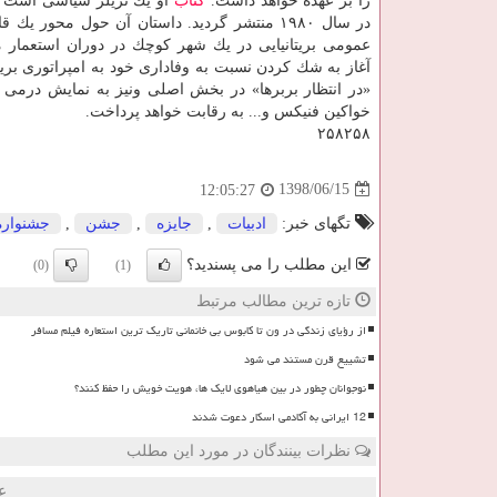
را بر عهده خواهد داشت.
كتاب
او یك تریلر سیاسی است كه
در سال ۱۹۸۰ منتشر گردید. داستان آن حول محور یك
عمومی بریتانیایی در یك شهر كوچك در دوران استعمار 
آغاز به شك كردن نسبت به وفاداری خود به امپراتوری بریتا
«در انتظار بربرها» در بخش اصلی ونیز به نمایش درمی آی
خواكین فنیكس و... به رقابت خواهد پرداخت.
۲۵۸۲۵۸
1398/06/15
12:05:27
تگهای خبر:
ادبیات
,
جایزه
,
جشن
,
جشنواره
این مطلب را می پسندید؟
(0)
(1)
تازه ترین مطالب مرتبط
از رؤیای زندگی در ون تا کابوس بی خانمانی تاریک ترین استعاره فیلم مسافر
تشییع قرن مستند می شود
نوجوانان چطور در بین هیاهوی لایک ها، هویت خویش را حفظ کنند؟
12 ایرانی به آکادمی اسکار دعوت شدند
نظرات بینندگان در مورد این مطلب
ع