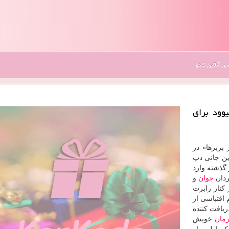
 آنلاین کادو
وود برای
 بربرها» در
این جانی دپ
گذشته وارد
گردان
جوان
و
كنار رابرت
اقتباسی از
یافت كننده
مان
خویش