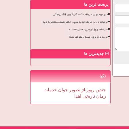
پربحث ترین ها
خبر مهم برای دریافت کنندگان کوپن الکترونیکی
جزئیات واریز مرحله جدید کوپن الکترونیکی منتشر گردید
سینماها روز اربعین تعطیل هستند
خرید و فروش مسکن متوقف شد؟
جدیدترین ها
تگها
جشن
رپورتاژ
تصویر
جوان
خدمات
رمان
تاریخی
اهدا