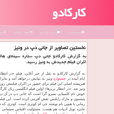
کارکادو
صفحه اصلی
درباره كاركادو
مطالب كاركادو
فروش
نخستین تصاویر از جانی دپ در ونیز
به گزارش كاركادو جانی دپ ستاره سینمای هالی
اكران فیلم جدیدش به ونیز رسید.
به گزارش كاركادو به نقل از خبر آنلاین، فیلم «در انتظار
ایام آینده در
جشنواره
ونیز به نمایش درخواهد آمد و بنابر
هنرپیشه اصلی این فیلم برای حضور در اكران فیلمش روز 
ونیز شد. «در انتظار بربرها» اولین فیلم انگلیسی زبان كار
خوش نام كلمبیایی سیرو گرا است كه جانی دپ در آن در 
پتینسون و مارك رایلنس نقش آفرینی كرده است. این فیلم 
رمانی با همین نام نوشته جی ام كوتزی است. كوتزی كه در
جایزه نوبل ادبیات هم هست، مسئولیت اقتباس سینمایی
ر