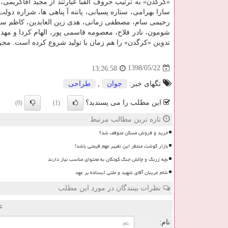
«كرگدن» به ترتیب حروف الفبا عبارتند از مجید آقاكریمی،
سارا بهرامی، ستاره پسیانی، پانته آ پناهی ها، شراره دولت آ
رحیمی سام، مصطفی زمانی، هدی زین العابدین، كاظم سیاح
شومون، نادر فلاح، معصومه قاسمی پور، الهام كردا و مهد
تدوین «كرگدن» را هم زمان با تولید شروع كرده است. مجری ط
1398/05/22
13:26:58
تگهای خبر:
جوان
,
طراحی
این مطلب را می پسندید؟
(0)
(1)
تازه ترین مطالب مرتبط
خرید و فروش مسکن متوقف شد؟
بازار گوشت منتظر این تغییر مهم قیمتی باشد!
بچه زرنگ و چالش جنگ کودکان به محتوای مناسب نیاز دارند
شام غریبان آقای شهید و ملتی ایستاده بر عهد
نظرات بینندگان در مورد این مطلب
ع
نام: