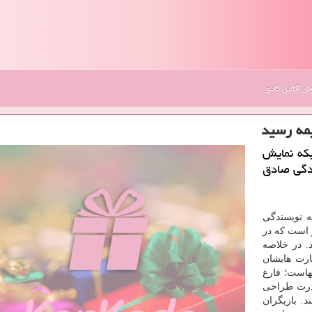
 آنلاین کادو
یمه رسید
كه نمایش
ندگی صادق
ه نویسندگی
 است كه در
. در خلاصه
ارت هایشان
هاست؛ فارغ
قدرت طراحی
. بازیگران