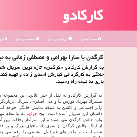
کارکادو
صفحه اصلی
درباره كاركادو
مطالب كاركادو
فروش
كرگدن با سارا بهرامی و مصطفی زمانی به ن
به گزارش كاركادو «كرگدن» تازه ترین سریال شب
خانگی به كارگردانی كیارش اسدی زاده و تهیه كن
یاری به نیمه راه رسید.
به گزارش كاركادو به نقل از خبر آنلاین، این مجموعه ب
مشترك مهرداد كورش نیا و علی اصغری، سریالی پربازیگر
ژانر اجتماعی و اكشن به شبكه نمایش خانگی خواهد آمد
داستان این سریال آمده است: پنج
جوان
، به واسطه مه
وارد چالش كرگدن می شوند و این سرآغاز رفاقت بین آن
از اینكه چالش كرگدن از سوی یك مافیای بزرگ و پر 
شده است و ماجراهای غیرقابل پیشبینی را رقم می زنند