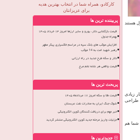
کارکادو، همراه شما در انتخاب بهترین هدیه
برای عزیزانتان
پربیننده ترین ها
ل هستند
قیمت بازگشایی دلار، یورو و سایر ارزها امروز ۱۳ خرداد ۱۴۰۵
بهمراه جدول
افزایش موکب های بانک سپه در مراسم خاکسپاری پیکر مطهر
رهبر شهید امت به 14 موکب
دلار و سکه طرح جدید در راه ارزانی
قیمت واقعی هر شانه تخم مرغ
پربحث ترین ها
ار زیادی
قیمت طلا و سکه امروز ۱۷ مردادماه ۱۴۰۵
طراحی
شوک جنگ ایران به صادرات نفت عربستان
خبر مهم برای دریافت کنندگان کوپن الکترونیکی
جزئیات واریز مرحله جدید کوپن الکترونیکی منتشر گردید
 شما هم
جدیدترین ها