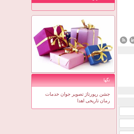
تگها
جشن
رپورتاژ
تصویر
جوان
خدمات
رمان
تاریخی
اهدا