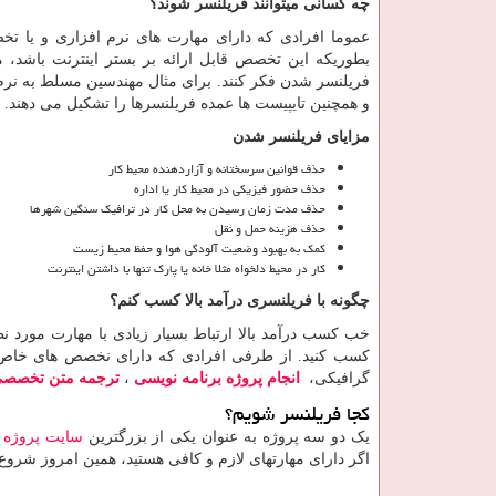
چه کسانی میتوانند فریلنسر شوند؟
عموما افرادی که دارای مهارت های نرم افزاری و یا ت
بطوریکه این تخصص قابل ارائه بر بستر اینترنت باشد، می
فریلنسر شدن فکر کنند. برای مثال مهندسین مسلط به نرم
و همچنین تایپیست ها عمده فریلنسرها را تشکیل می دهند.
مزایای فریلنسر شدن
حذف قوانین سرسختانه و آزاردهنده محیط کار
حذف حضور فیزیکی در محیط کار یا اداره
حذف مدت زمان رسیدن به محل کار در ترافیک سنگین شهرها
حذف هزینه حمل و نقل
کمک به بهبود وضعیت آلودگی هوا و حفظ محیط زیست
کار در محیط دلخواه مثلا خانه یا پارک تنها با داشتن اینترنت
چگونه با فریلنسری درآمد بالا کسب کنم؟
خب کسب درآمد بالا ارتباط بسیار زیادی با مهارت مورد نظر ش
کسب کنید. از طرفی افرادی که دارای نخصص های خاص ن
گرافیکی،
انجام پروژه برنامه نویسی
،
ترجمه متن تخصصی 
کجا فریلنسر شویم؟
یک دو سه پروژه به عنوان یکی از بزرگترین
سایت پروژه و
اگر دارای مهارتهای لازم و کافی هستید، همین امروز شروع 