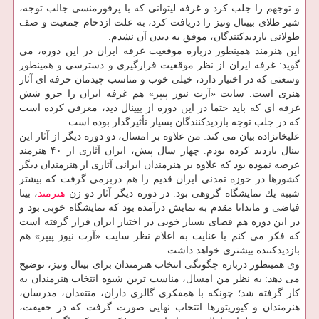
و توجهم را جلب كرد و غرفه لیتوانی كه با پرفورمنسی جالب توجه،
شیر طلای بیینال ونیز را دریافت كرد، به علت ازدحام جمعیت و صف
طولانی بازدیدكنندگان، موفق به دیدن آن نشدم.
این هنرمند همینطور درباره موقعیت غرفه ایران در این دوره، می
گوید: غرفه ایران از نظر موقعیت قرارگیری و دسترسی و همینطور
وسعتی كه در اختیار دارد، خیلی خوب و مناسب چیدمان حرفه ای آثار
هنری است. سایت «آرت نیوز پیپر» هم غرفه ایران را جزو شش
غرفه ای كه باید حتما در این دوره از بیینال دید، معرفی كرده است
كه در جلب توجه بازدیدكنندگان بسیار تأثیرگذار بوده است.
علیخانزاده بیان می كند: من علاوه بر امسال، دو دوره دیگر از آثار این
بینال بازدید كرده بودم. چهار سال پیش، ایران آثاری از ۴۰ هنرمند
عرضه نموده بود كه علاوه بر هنرمندان ایرانی آثاری از هنرمندان دیگر
كشورها در حوزه تمدنی ایران قدیم را هم دربرمی گرفت كه بیشتر
شبیه یك نمایشگاه گروهی بود. در دوره دیگر آثار دو زن
هنرمند
، بیتا
فیاضی و ماندانا مقدم به نمایش درآمده بود كه نمایشگاه خوبی بود و
در این دوره هم فضای بسیار خوبی در اختیار ایران قرار گرفته است
كه فكر می كنم با عنایت به اعلام نظر سایت «آرت نیوز پیپر» هم
بازدیدكننده بیشتری خواهد داشت.
وی همینطور درباره چگونگی انتخاب هنرمندان برای بینال ونیز، توضیح
می دهد: به نظر من امسال، مناسب ترین شیوه انتخاب هنرمندان به
كار گرفته شد؛ چونكه با همفكری گالری داران، منتقدان، مدرسان،
هنرمندان و كیوریتورها انتخاب نهایی صورت گرفت كه در حقیقت،