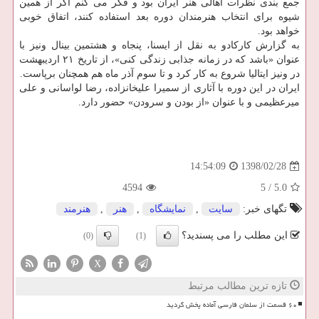
جمع بندی نظرات اهالی هنر ایران بود و فكر می كنم اگر از همین
شیوه برای انتخاب هنرمندان دوره بعد استفاده كنند، اتفاق خوبی
خواهد بود.
به گزارش كاركادو به نقل از ایسنا، پنجاه و هشتمین بینال ونیز با
عنوان «باشد كه در زمانه جذابی زندگی كنی»، از تاریخ ۲۱ اردیبهشت
در ونیز ایتالیا شروع به كار كرد و تا سوم آذر ماه هم همچنان برپاست.
ایران در این دوره با آثاری از سمیرا علیخانزاده، رضا لواسانی و علی
میرعظیمی و با عنوان «از بودن و سرودن» حضور دارد.
1398/02/28
14:54:09
4594
5
/
5.0
تگهای خبر:
سایت
,
نمایشگاه
,
هنر
,
هنرمند
این مطلب را می پسندید؟
(0)
(1)
X
تازه ترین مطالب مرتبط
۶۰ قسمت از سلمان فارسی آماده پخش گردید