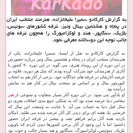
به گزارش كاركادو سمیرا علیخانزاده، هنرمند منتخب ایران
در پنجاه و هشتمین بینال ونیز، غرفه كشورهای سوئیس،
بلژیك، سنگاپور، هند و لوكزامبورگ را همچون غرفه های
جالب توجه این دوسالانه معرفی نمود.
به گزارش كاركادو به نقل از ایسنا، سمیرا علیخانزاده، یكی از
هنرمندان منتخب ایران در پنجاه و هشتمین بینال ونیز درباره حضورش
در این دوره از این رویداد هنری، می گوید: در این دوره ۹۰ كشور با
آثاری از هنرمندان خود شركت كرده بودند كه مثل هر دوره، علاوه بر
عرضه آثارشان در غرفه های جداگانه خود، برخی از آثار هم به انتخاب
كیوریتور بینال و بر اساس تم منتخب بینال در كنار هم به نمایش
درآمده بود.
او یادآور می شود: در این دوره آثار بسیار متفاوت و متنوعی از
هنر
معاصر دنیا عرضه شده بود كه به شكلی جمع بندی اتفاقات هنری دو
سال قبل دنیا به حساب می آید. با عنایت به وسعت این بینال كه
فرصتی یك هفته ای برای دیدن كل آثار عرضه شده می طلبد، امكان
بازدید همه آثار برایم فراهم نشد و بیشتر در غرفه ایران حضور
داشتم؛ اما با این وجود از آثار برخی كشورها دیدن كردم كه پاویون
بلژیك، سوئیس، لوكزامبورگ، سنگاپور و هند بسیار جالب و خوب بود