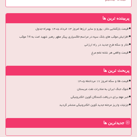
پربیننده ترین ها
قیمت بازگشایی دلار، یورو و سایر ارزها امروز ۱۳ خرداد ۱۴۰۵ بهمراه جدول
افزایش موکب های بانک سپه در مراسم خاکسپاری پیکر مطهر رهبر شهید امت به 14 موکب
دلار و سکه طرح جدید در راه ارزانی
قیمت واقعی هر شانه تخم مرغ
پربحث ترین ها
قیمت طلا و سکه امروز ۱۷ مردادماه ۱۴۰۵
شوک جنگ ایران به صادرات نفت عربستان
خبر مهم برای دریافت کنندگان کوپن الکترونیکی
جزئیات واریز مرحله جدید کوپن الکترونیکی منتشر گردید
جدیدترین ها