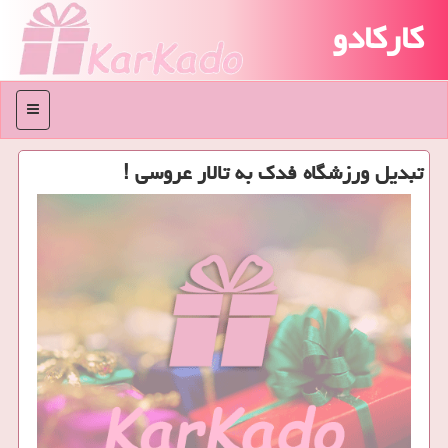
کارکادو
منو
تبدیل ورزشگاه فدك به تالار عروسی !