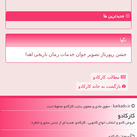
جدیدترین ها
تگها
جشن
رپورتاژ
تصویر
جوان
خدمات
رمان
تاریخی
اهدا
مطالب کارکادو
بازگشت به خانه کارکادو
karkado.ir - حقوق مادی و معنوی سایت كاركادو محفوظ است
كاركادو
فروش کادو و انتخاب انواع کادویی ، کارکادو، هدیه ای از جنس عشق و خاطره
صفحات كاركادو