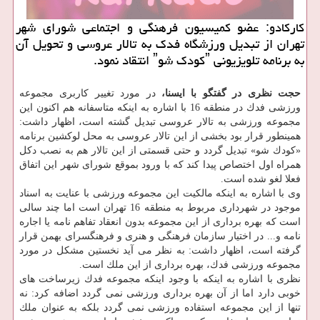
كاركادو: عضو كمیسیون فرهنگی و اجتماعی شورای شهر
تهران از تبدیل ورزشگاه فدك به تالار عروسی و تحویل آن
به برنامه تلویزیونی ˮكودك شوˮ انتقاد نمود.
حجت نظری در گفتگو با ایسنا،
در مورد تغییر كاربری مجموعه
ورزشی فدك در منطقه 16 با اشاره به اینكه متاسفانه هم اكنون این
مجموعه ورزشی به تالار عروسی تبدیل گشته است، اظهار داشت:
همینطور قرار بود بخشی از این تالار عروسی به محل لوكشین برنامه
«كودك شو» تبدیل گردد و حتی قسمتی از این تالار هم به نصب دكل
همراه اول اختصاص پیدا كند كه با ورود بموقع شورای شهر این اتفاق
فعلا لغو شده است.
وی با اشاره به اینكه مالكیت این مجموعه ورزشی با عنایت به اسناد
موجود در شهرداری مربوط به منطقه 16 تهران است اما چند سالی
است كه بهره برداری از این مجموعه بدون انعقاد تفاهم نامه یا اجاره
نامه و... در اختیار سازمان فرهنگی و هنری و فرهنگسرای بهمن قرار
گرفته است، اظهار داشت: به نظر می آید نخستین مشكل در مورد
مجموعه ورزشی فدك، بهره برداری از این ملك است.
نظری با اشاره به اینكه با وجود اینكه مجموعه فدك زیرساخت های
خوبی دارد اما از آن بهره برداری ورزشی نمی گردد اضافه كرد: نه
تنها از این مجموعه استفاده ورزشی نمی گردد بلكه به عنوان ملك