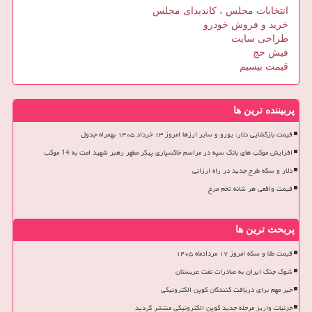
انتخابات مجلس ، کاندیدای مجلس
خرید و فروش خودرو
طراحی سایت
فیش حج
قیمت بیسیم
پربیننده ترین ها
قیمت بازگشایی دلار، یورو و سایر ارزها امروز ۱۳ خرداد ۱۴۰۵ بهمراه جدول
افزایش موکب های بانک سپه در مراسم خاکسپاری پیکر مطهر رهبر شهید امت به 14 موکب
دلار و سکه طرح جدید در راه ارزانی
قیمت واقعی هر شانه تخم مرغ
پربحث ترین ها
قیمت طلا و سکه امروز ۱۷ مردادماه ۱۴۰۵
شوک جنگ ایران به صادرات نفت عربستان
خبر مهم برای دریافت کنندگان کوپن الکترونیکی
جزئیات واریز مرحله جدید کوپن الکترونیکی منتشر گردید