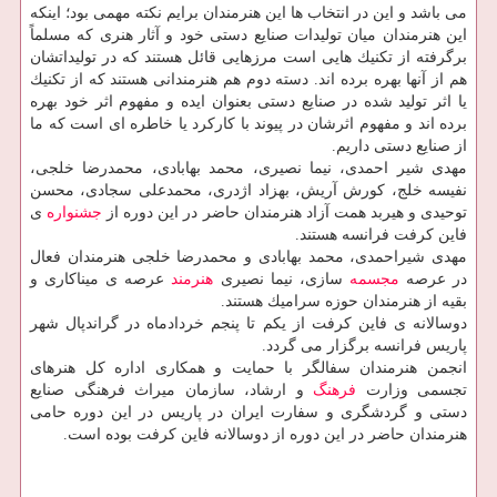
می باشد و این در انتخاب ها این هنرمندان برایم نكته مهمی بود؛ اینكه
این هنرمندان میان تولیدات صنایع دستی خود و آثار هنری كه مسلماً
برگرفته از تكنیك هایی است مرزهایی قائل هستند كه در تولیداتشان
هم از آنها بهره برده اند. دسته دوم هم هنرمندانی هستند كه از تكنیك
یا اثر تولید شده در صنایع دستی بعنوان ایده و مفهوم اثر خود بهره
برده اند و مفهوم اثرشان در پیوند با كاركرد یا خاطره ای است كه ما
از صنایع دستی داریم.
مهدی شیر احمدی، نیما نصیری، محمد بهابادی، محمدرضا خلجی،
نفیسه خلج، كورش آریش، بهزاد اژدری، محمدعلی سجادی، محسن
توحیدی و هیربد همت آزاد هنرمندان حاضر در این دوره از
جشنواره
ی
فاین كرفت فرانسه هستند.
مهدی شیراحمدی، محمد بهابادی و محمدرضا خلجی هنرمندان فعال
در عرصه
مجسمه
سازی، نیما نصیری
هنرمند
عرصه ی میناكاری و
بقیه از هنرمندان حوزه سرامیك هستند.
دوسالانه ی فاین كرفت از یكم تا پنجم خردادماه در گراندپال شهر
پاریس فرانسه برگزار می گردد.
انجمن هنرمندان سفالگر با حمایت و همكاری اداره كل هنرهای
تجسمی وزارت
فرهنگ
و ارشاد، سازمان میراث فرهنگی صنایع
دستی و گردشگری و سفارت ایران در پاریس در این دوره حامی
هنرمندان حاضر در این دوره از دوسالانه فاین كرفت بوده است.