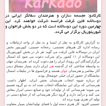
كاركادو: مجسمه سازان و هنرمندان سفالگر ایرانی در
دوسالانه فاین كرفت فرانسه شركت خواهند كرد. این
چهارمین دوره این دوسالانه است كه در دو بخش فراخوان و
كیوریتوریال برگزار می گردد.
به گزارش كاركادو به نقل از ایسنا و به نقل از واحد ارتباطات و
رسانه اداره كل هنرهای تجسمی، رجحانه حسینی، كیوریتور بخش
ایران در دوسالانه فاین كرفت می گوید: هر بار در بخش كیوریتوریال
این دوسالانه از ۱۱ كشور برای شركت دعوت می شود كه امسال
برگزاركنندگان این رویداد ایران را هم دعوت كرده اند. هنرمندان جهان
به واسطه شناختی كه از گذشته
هنر
ایران دارند بسیار مشتاق دیدن
آثار معاصر و هنرمندان
جوان
هستند و فرانسوی ها در تبلیغات امسال
نمایشگاه از حضور ایران خیلی خوشحال بودند.
او درباره شیوه انتخاب هنرمندان بخش ایران، اظهار داشت:
هنرمندانی كه برای این نمایشگاه انتخاب شده اند به دو گروه تقسیم
می شوند؛ هنرمندانی كه از تولیدات خود و صنایع دستی امرار معاش
می كنند و درآمد دارند و گروه دیگر هنرمندانی كه از صنایع دستی در
تولید اثر هنری بهره برده اند.
حسینی افزود: كار هنری دسته اول با فضای تولیداتشان بسیار متفاوت