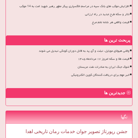
افزایش موکب های بانک سپه در مراسم خاکسپاری پیکر مطهر رهبر شهید امت به 14 موکب
دلار و سکه طرح جدید در راه ارزانی
قیمت واقعی هر شانه تخم مرغ
پربحث ترین ها
وقتی هیولای موبایل، تبلت و آی پد به قاتل دوران کودکی تبدیل می شوند
قیمت طلا و سکه امروز ۱۷ مردادماه ۱۴۰۵
شوک جنگ ایران به صادرات نفت عربستان
خبر مهم برای دریافت کنندگان کوپن الکترونیکی
جدیدترین ها
تگها
جشن
رپورتاژ
تصویر
جوان
خدمات
رمان
تاریخی
اهدا