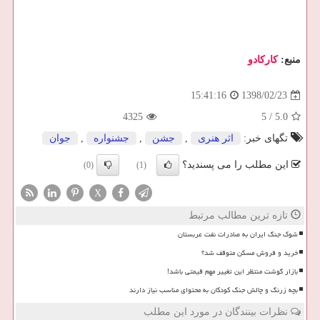
منبع:
كاركادو
1398/02/23
15:41:16
4325
5
/
5.0
تگهای خبر:
اثر هنری
,
جشن
,
جشنواره
,
جوان
این مطلب را می پسندید؟
(0)
(1)
X
تازه ترین مطالب مرتبط
شوک جنگ ایران به صادرات نفت عربستان
خرید و فروش مسکن متوقف شد؟
بازار گوشت منتظر این تغییر مهم قیمتی باشد!
بچه زرنگ و چالش جنگ کودکان به محتوای مناسب نیاز دارند
نظرات بینندگان در مورد این مطلب