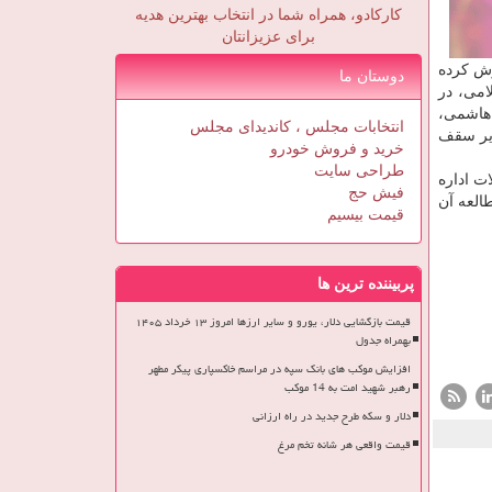
کارکادو، همراه شما در انتخاب بهترین هدیه
برای عزیزانتان
رش كرده
دوستان ما
امی، در
هاشمی،
انتخابات مجلس ، کاندیدای مجلس
زیر سقف
خرید و فروش خودرو
طراحی سایت
ت اداره
فیش حج
العه آن
قیمت بیسیم
پربیننده ترین ها
قیمت بازگشایی دلار، یورو و سایر ارزها امروز ۱۳ خرداد ۱۴۰۵
بهمراه جدول
افزایش موکب های بانک سپه در مراسم خاکسپاری پیکر مطهر
رهبر شهید امت به 14 موکب
دلار و سکه طرح جدید در راه ارزانی
قیمت واقعی هر شانه تخم مرغ