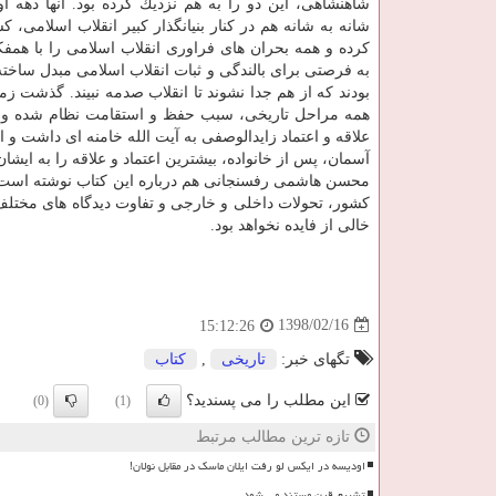
شاهنشاهی، این دو را به هم نزدیك كرده بود. آنها دهه او
شانه به شانه هم در كنار بنیانگذار كبیر انقلاب اسلامی، كش
كرده و همه بحران های فراوری انقلاب اسلامی را با همفك
به فرصتی برای بالندگی و ثبات انقلاب اسلامی مبدل ساخت
بودند كه از هم جدا نشوند تا انقلاب صدمه نبیند. گذشت زم
همه مراحل تاریخی، سبب حفظ و استقامت نظام شده و گ
علاقه و اعتماد زایدالوصفی به آیت الله خامنه ای داشت 
آسمان، پس از خانواده، بیشترین اعتماد و علاقه را به ایشان د
محسن هاشمی رفسنجانی هم درباره این كتاب نوشته است: 
كشور، تحولات داخلی و خارجی و تفاوت دیدگاه های مختلف
خالی از فایده نخواهد بود.
1398/02/16
15:12:26
تگهای خبر:
تاریخی
,
كتاب
این مطلب را می پسندید؟
(0)
(1)
تازه ترین مطالب مرتبط
اودیسه در ایکس لو رفت ایلان ماسک در مقابل نولان!
تشییع قرن مستند می شود