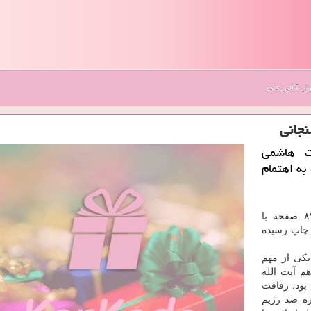
 آنلاین کادو
جانی
ت هاشمی
ندگی» به اهتمام
در ۸۴۰ صفحه با
به چاپ رسیده
كی از مهم
م آیت الله
بود. رفاقت
زه ضد رژیم