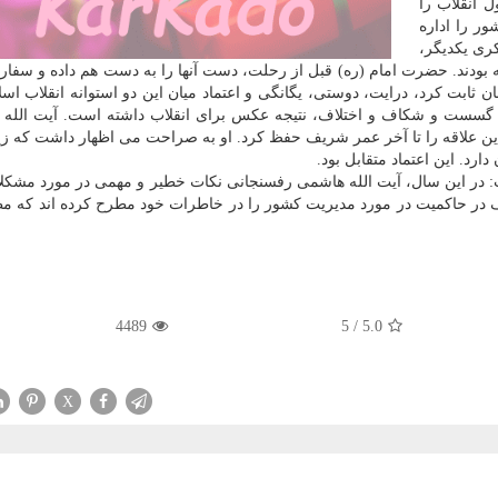
ل انقلاب را
ور را اداره
ری یكدیگر،
ه بودند. حضرت امام (ره) قبل از رحلت، دست آنها را به دست هم داده و سفا
ان ثابت كرد، درایت، دوستی، یگانگی و اعتماد میان این دو استوانه انقلاب اسل
سست و شكاف و اختلاف، نتیجه عكس برای انقلاب داشته است. آیت الله 
و این علاقه را تا آخر عمر شریف حفظ كرد. او به صراحت می اظهار داشت كه 
ارد. این اعتماد متقابل بود.
در این سال، آیت الله هاشمی رفسنجانی نكات خطیر و مهمی در مورد مشكلا
 در حاكمیت در مورد مدیریت كشور را در خاطرات خود مطرح كرده اند كه مط
4489
5
/
5.0
X