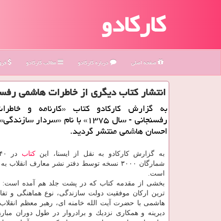
کارکادو
صفحه اصلی
درباره كاركادو
مطالب كاركادو
فروش
انتشار كتاب دیگری از خاطرات هاشمی رفسن
به گزارش كاركادو كتاب «كارنامه و خاطرا
رفسنجانی - سال ۱۳۷۵» با نام «سردار ساز
احسان هاشمی منتشر گردید.
به گزارش كاركادو به نقل از ایسنا، این
كتاب
شمارگان ۳۰۰۰ نسخه توسط دفتر نشر معارف انقلاب 
است.
بخشی از مقدمه كتاب كه در پشت جلد هم آمده است: ی
ترین اركان موفقیت دولت سازندگی، نوع هماهنگی و تفاه
هاشمی با حضرت آیت الله خامنه ای، رهبر معظم انقلاب 
دیرینه و همكاری نزدیك و برادروار در طول دوران مبار