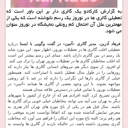
به گزارش كاركادو یك گالری دار بر این باور است كه
تعطیلی گالری ها در نوروز یك رسم نانوشته است كه یكی از
مهمترین علل آن احتمال كم رونقی نمایشگاه در نوروز عنوان
می شود.
فرهاد آذرین، مدیر گالری «آتبین» در گفت وگویی با ایسنا
درباره
تعطیلی اغلب گالری ها در تعطیلات نوروز، اظهار نمود: این مورد شاید
یك رسم در بین گالری داران باشد. مبنای این رسم بیشتر این است
كه اغلب مخاطبان گالری ها در تعطیلات نوروز تهران را ترك می كنند.
او افزود: از سوی دیگر هم نیروهای انسانی گالری ها نیاز دارند كه
روزهایی را در طول سال تعطیل باشند تا استراحت كنند. همینطور
خیلی از گالری دارها این نگرانی را دارند كه در عید با كم رونقی
مواجهه بشوند. با این وجود بعضی از گالری ها همانند «آتبین» در
تعطیلات نوروز با تماس قبلی در دسترس علاقه مندان هستند.
آذرین تصریح كرد: البته افرادی هم كه از خارج از كشور یا شهرهای
دیگر به تهران می آیند می توانند مخاطبان خیلی خوبی برای گالری ها
باشند. سال قبل هم در یكی از باغ موزه های تهران آثار هنری به
معرض نمایش گذاشته شده بود كه اتفاقاً توانست تجربه موفقی را
هم رقم بزند؛ البته باغ موزه این امكان را فراهم می آورد كه مخاطب
گذری بیشتری داشته باشد، در حالیكه بازدید از گالری ها وابسته به