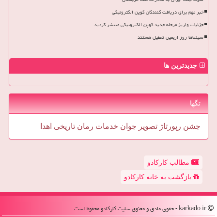
خبر مهم برای دریافت کنندگان کوپن الکترونیکی
جزئیات واریز مرحله جدید کوپن الکترونیکی منتشر گردید
سینماها روز اربعین تعطیل هستند
جدیدترین ها
تگها
جشن
رپورتاژ
تصویر
جوان
خدمات
رمان
تاریخی
اهدا
مطالب کارکادو
بازگشت به خانه کارکادو
karkado.ir - حقوق مادی و معنوی سایت كاركادو محفوظ است