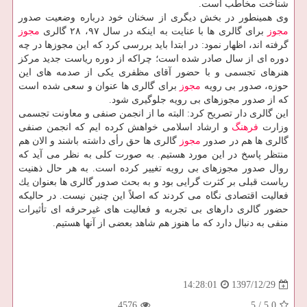
شناخت مخاطب است.
وی همینطور در بخش دیگری از سخنان خود درباره وضعیت صدور
مجوز
برای گالری ها با عنایت به اینكه در سال ۹۷، ۲۸ گالری
مجوز
گرفته اند، اظهار نمود: در ابتدا باید بررسی كرد كه این مجوزها در چه
دوره ای از سال صادر شده است؛ چراكه از دوره ریاست جدید مركز
هنرهای تجسمی و با حضور آقای مظفری یكی از صدمه های این
حوزه، صدور بی رویه
مجوز
برای گالری ها عنوان و سعی شده است
كه از صدور مجوزهای بی رویه جلوگیری شود.
این گالری دار تصریح كرد: البته ما از انجمن صنفی و معاونت تجسمی
وزارت
فرهنگ
و ارشاد اسلامی خواهش كرده ایم كه انجمن صنفی
گالری ها هم در صدور
مجوز
گالری ها حق رأی داشته باشند و الان هم
منتظر پاسخ در این مورد هستیم. به صورت كلی به نظر می آید كه
روال صدور مجوزهای بی رویه تغییر كرده است. به هر حال ذهنیت
ریاست قبلی بر كثرت گرایی بود و به بحث صدور گالری ها بعنوان یك
فعالیت اقتصادی نگاه می كردند كه اصلاً این چنین نیست. در حالیكه
حضور گالری دارهای بی تجربه و فعالیت های غیرحرفه ای تأثیرات
منفی به دنبال دارد كه ما هنوز هم شاهد بعضی از آنها هستیم.
1397/12/29
14:28:01
4576
5
/
5.0