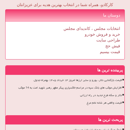
کارکادو، همراه شما در انتخاب بهترین هدیه برای عزیزانتان
دوستان ما
انتخابات مجلس ، کاندیدای مجلس
خرید و فروش خودرو
طراحی سایت
فیش حج
قیمت بیسیم
پربیننده ترین ها
قیمت بازگشایی دلار، یورو و سایر ارزها امروز ۱۳ خرداد ۱۴۰۵ بهمراه جدول
افزایش موکب های بانک سپه در مراسم خاکسپاری پیکر مطهر رهبر شهید امت به 14 موکب
دلار و سکه طرح جدید در راه ارزانی
قیمت واقعی هر شانه تخم مرغ
پربحث ترین ها
شوک جنگ ایران به صادرات نفت عربستان