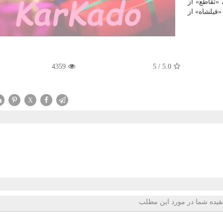
 «تقاطع» از
مید و «فیلشاه» از
4359
5
/
5.0
X
قیده شما در مورد این مطلب