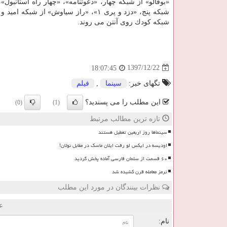
«بوفالو» از شبكه چهار، «دعوتنامه»، «چهار راه استانبول»،
شبكه پنج، «دزد و پری ۱»، «راز سیاوش» از شبكه ا
شبكه كودك روی آنتن می روند.
1397/12/22
18:07:45
تگهای خبر:
سینما
,
فیلم
این مطلب را می پسندید؟
(0)
(1)
تازه ترین مطالب مرتبط
سینماها روز اربعین تعطیل هستند
اودیسه در ایکس لو رفت ایلان ماسک در مقابل نولان!
۶۰ قسمت از سلمان فارسی آماده پخش گردید
ترمز معامله قرن کشیده شد
نظرات بینندگان در مورد این مطلب
ع
نام: