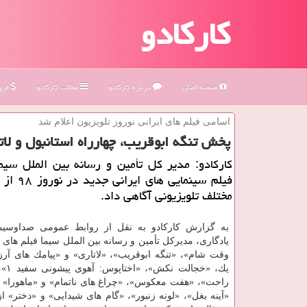
کارکادو
صفحه اصلی
درباره كاركادو
مطالب كاركادو
فروش
اسامی فیلم های ایرانی نوروز تلویزیون اعلام شد
پخش تنگه ابوقریب، چهارراه استانبول و لاتا
كاركادو: مدیر كل تأمین و رسانه بین الملل سی
فیلم سینمایی ه
مختلف تلویزیونی آگاهی داد.
به گزارش كاركادو به نقل از روابط عمومی صداوسیما،
یادگاری، مدیركل تأمین و رسانه بین الملل سیما فیلم های 
وقت شام»، «تنگه ابوقریب»، «لاتاری» و «پیامك های آرز
یك، «خج
راحت»، «هفت معكوس»، «چراغ های ناتمام» و «ماهورا» ا
«آینه بغل»، «لونه زنبور»، «گام های شیدایی» و «دختر» 