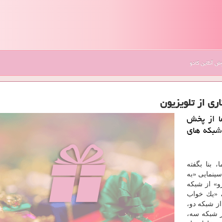
 آنلاین کادو
ری از تلویزیون
ما از پخش
ای ایرانی جدید در نوروز ۹۸ از شبكه های
 بنا بگفته
سینمایی «به
و» از شبكه
الت نكش»، «اختاپوس: آهوی پیشونی سفید ۱»، «یك خواب
ز شبكه دو،
از شبكه سه،