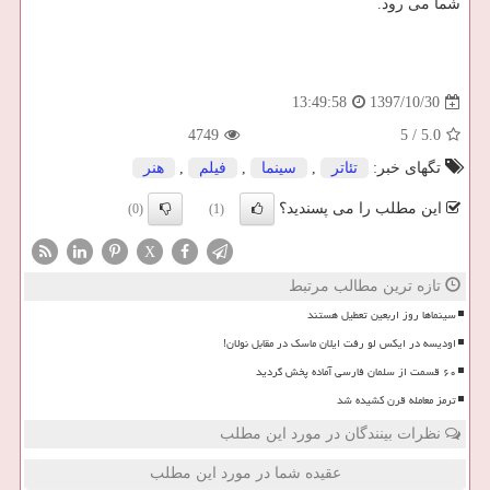
شما می رود.
1397/10/30
13:49:58
4749
5
/
5.0
تگهای خبر:
تئاتر
,
سینما
,
فیلم
,
هنر
این مطلب را می پسندید؟
(0)
(1)
X
تازه ترین مطالب مرتبط
سینماها روز اربعین تعطیل هستند
اودیسه در ایکس لو رفت ایلان ماسک در مقابل نولان!
۶۰ قسمت از سلمان فارسی آماده پخش گردید
ترمز معامله قرن کشیده شد
نظرات بینندگان در مورد این مطلب
عقیده شما در مورد این مطلب