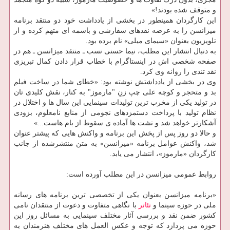
و متوقف شده بودند!»
این كارگردان همینطور در بخشی از یادداشت خود دو منتقد برنامه
میزانسن را به عرضه نقدهای سفارشی و باسمه ای متهم كرده و از
تلویزیون بعنوان «سیمای میلی» نام برده بود.
به دنبال انتشار این مطلب، نیما حسنی نسب ـ منتقد میزانسن ـ هم در
صفحه شخصی اش در اینستاگرام با خطاب قرار دادن كمال تبریزی
نقد تندی را روانه وی كرد.
وی در بخشی از یادداشتش نوشته بود: «خطای شما در ساخت فیلم
بد و متحجر و كوچه علی چپ زنِ "مارموز" به كنار، نقش كلیدی تان
در تولید یكی از مخرب ترین تولیدات سینمایی این سال ها و اختلال در
نظام تولید با پرداخت دستمزدهای نجومی از منابع نامعلوم، بزودی
آشكارتر خواهد شد و تشت ها آماده ی سقوط از بام هاست...»
و حالا دو روز پس از پخش این برنامه و واكنش هایی كه پیشتر عنوان
شد، واكنش عوامل برنامه «میزانسن» به متن منتشرشده از جانب
كارگردان «مارموز»، انتشار می یابد.
روابط عمومی میزانسن در این مطلب آورده است:
«برنامه میزانسن بعنوان یكی از تخصصی ترین برنامه های رسانه
ملی در حوزه سینما و
تئاتر
با نگاهی متفاوت و دعوت از منتقدان نامی
كشور ضمن نقد و بررسی آثار مختلف سینمایی به مسائل روز این
حوزه می پردازد كه توجه و عكس العمل های مختلف هنرمندان به