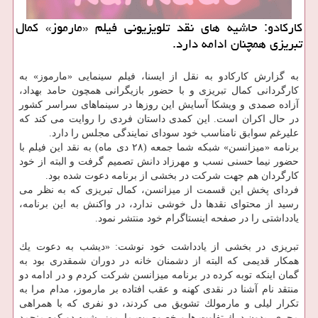
كاركادو: حاشیه های نقد تلویزیونی فیلم «مارموز» كمال
تبریزی همچنان ادامه دارد.
به گزارش كاركادو به نقل از ایسنا، فیلم سینمایی «مارموز» به
كارگردانی كمال تبریزی و با حضور بازیگرانی همچون حامد بهداد،
آزاده صمدی و ویشكا آسایش این روزها در سینماهای سراسر كشور
در حال اكران است. این كمدی داستان فردی را روایت می كند كه
علیرغم سوابق نامناسب خود سودای نمایندگی مجلس را دارد.
برنامه «میزانسن» شبكه شما جمعه (۲۸ دی ماه) به نقد این فیلم با
حضور نیما حسنی نسب و مهرزاد دانش تصمیم گرفت و البته از خود
كارگردان هم جهت شركت در بخشی از برنامه دعوت شده بود.
فردای پخش این قسمت از میزانسن، كمال تبریزی كه به نظر می
رسید از محتوای نقدها دل خوشی ندارد، در واكنش به این برنامه،
یادداشتی را در صفحه اینستاگرام خود منتشر نمود.
تبریزی در بخشی از یادداشت خود نوشت: «دیشب به دعوت یك
همكار قدیمی كه البته از دشمنان خانه در دوران شمقدری بود به
گمان اینكه توبه كرده در برنامه میزانسن شركت كردم و در ادامه دو
منتقد نام آشنا در نقدی كهنه و عقب افتاده بر مارموز، مدام مرا به
تكرار لیلی و مارمولك تشویق می كردند، دو نفری كه با همراهی
مجری، بدون درك تفاوت ها و خصوصیت مارموز، شبیه دو كوه منجمد