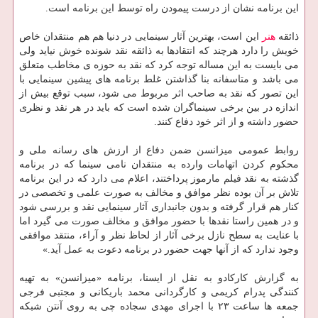
این برنامه نشان از درست پیمودن راه توسط این برنامه است.
ذائقه
هنر
این است، بهترین آثار سینمایی در دنیا هم هم منتقدان خاص
خویش را دارد هرچند كه انتقادها به ذائقه نقد شونده خوش نیاید ولی
می بایست به این مساله توجه كرد كه نقد به حوزه ی مخاطب متعلق
می باشد و متاسفانه بنا گذاشتن غلط برنامه های پیشین سینمایی با
این تصور كه نقد به صاحب اثر مربوط می شود، سبب توقع بیش از
اندازه در بین برخی سینماگران شده است كه باید در هر نقد و نظری
حضور داشته و از اثر خود دفاع كنند.
روابط عمومی میزانسن ضمن دفاع از ارزش های رسانه ملی و
محكوم كردن اتهامات وارده به منتقدان نامی سینما كه در برنامه
گذشته به نقد فیلم مارموز پرداختند، اعلام می دارد كه در این برنامه
تلاش بر آن بوده نظر موافق و مخالف به صورت علمی و تخصصی در
كنار هم قرار گرفته و بدون جانبداری آثار سینمایی نقد و بررسی شود
و در همین راستا نقدها با حضور موافق و مخالف صورت می گیرد اما
با عنایت به سطح نازل برخی آثار از لحاظ نظر و آراء، منتقد موافقی
وجود ندارد كه از آنها جهت حضور در برنامه دعوت به عمل آید.»
به گزارش كاركادو به نقل از ایسنا، برنامه «میزانسن» به تهیه
كنندگی پدرام كریمی و كارگردانی محمد باریكانی و مجتبی فرجی
جمعه ها ساعت ۲۳ با اجرای مهدی سجاده چی به روی آنتن شبكه