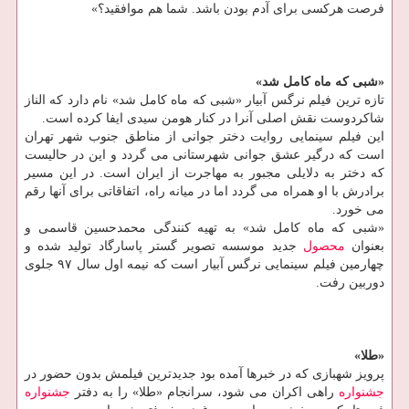
فرصت هركسی برای آدم بودن باشد. شما هم موافقید؟»
«شبی كه ماه كامل شد»
تازه ترین فیلم نرگس آبیار «شبی كه ماه كامل شد» نام دارد كه الناز
شاكردوست نقش اصلی آنرا در كنار هومن سیدی ایفا كرده است.
این فیلم سینمایی روایت دختر جوانی از مناطق جنوب شهر تهران
است كه درگیر عشق جوانی شهرستانی می گردد و این در حالیست
كه دختر به دلایلی مجبور به مهاجرت از ایران است. در این مسیر
برادرش با او همراه می گردد اما در میانه راه، اتفاقاتی برای آنها رقم
می خورد.
«شبی كه ماه كامل شد» به تهیه كنندگی محمدحسین قاسمی و
بعنوان
محصول
جدید موسسه تصویر گستر پاسارگاد تولید شده و
چهارمین فیلم سینمایی نرگس آبیار است كه نیمه اول سال ۹۷ جلوی
دوربین رفت.
«طلا»
پرویز شهبازی كه در خبرها آمده بود جدیدترین فیلمش بدون حضور در
جشنواره
راهی اكران می شود، سرانجام «طلا» را به دفتر
جشنواره