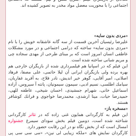
اجتماعی را با محوریت معضل مواد مخدر به تصویر كشیده اند.
«مردی بدون سایه»
علیرضا رئیسیان آخرین قسمت از سه گانه عاشقانه خویش را با نام
«مردی بدون سایه» ساخته كه درامی اجتماعی و در مورد مشكلات
عاطفی انسان امروز است كه بر مبنای طرحی از مهدی سجاده چی
و مریم شبانی ساخته شده است.
این فیلم كه در اسپانیا هم فیلمبرداری شده از بازیگران خارجی هم
بهره برده ولی بازیگران ایرانی آن لیلا حاتمی، علی مصفا، فرهاد
اصلانی، امیر آقایی، گوهر خیر اندیش، نادر فلاح، به آفرید غفاریان،
سیامك اطلسی، نسیم ادبی، سیمون سیمونیان، پانته آ سیروس، آزاده
اسماعیل خانی، شهرام جمشیدی، احسان شیخی، عاطفه للهی،
حمیدرضا حیات، مینا ارشدی، محمدرضا خواجوی و فرانك كوشافر
هستند.
«مسخره باز»
این فیلم به كارگردانی همایون غنی زاده كه در
تئاتر
كارگردانی
شناخته شده است، دومین فیلم بخش سودای سیمرغ
جشنواره
امسال است كه از بخش نگاه نو در این رقابت حضور دارد.
كارگردان نمایش های «ملكه زیبایی لی نین»، «می سی سی پی