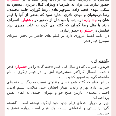
حضور ندارند می توان به علیرضا داودنژاد، كمال تبریزی، مسعود ده
نمكی، مهدی فخیم زاده، منوچهر هادی، رضا گوران، حامد محمدی،
رضا درمیشیان و مهدی نادری اشاره نمود كه بعضی از آنها یا فیلم
شان به
جشنواره
نرسیده، یا خودشان از حضور در
جشنواره
انصراف
دادند یا مثل رضا گوران كه گفته می گردد به علت ممیزی زیاد
فیلمش در
جشنواره
حضور ندارد.
در ادامه ایسنا مروری دارد بر فیلم های حاضر در بخش سودای
سیمرغ فیلم فجر:
«آشفته گی»
فریدون جیرانی كه دو سال قبل فیلم «خفه گی» را در
جشنواره
فجر
داشت، امسال كاراكتر «مشرقی» اش را در فیلم دیگری با نام
«آشفته گی» به تصویر كشیده است.
در این فیلم كه گفته شده فضای متفاوتی نسبت به دیگر ساخته های
جیرانی دارد بهرام رادن، مهناز افشار، علی میلانی، نسیم ادبی،
احسان محمدی، نازنین صلح جو و مهران احمدی به ایفای نقش
پرداخته اند.
جیرانی درباره فضای فیلم جدید خود اینگونه نوشته است: "آشفته
گی" رئالیستی و اجتماعی نیست. یك فیلم است درباره عشق و
جنایت...