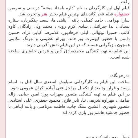
رفت.
فیلم اول این كارگردان به نام "داره بامداد میشه" در سی و سومین
جشنواره
فیلم فجر كاندیدای بهترین فیلم بخش
هنر
و تجربه شد.
سارا بهرامی، حامد كمیلی، پانته آ پناهی ها، سعید چنگیزیان، ستاره
پسیانی، ندا جبرائیلی، شادی كرم رودی، محمد ولی زادگان، كاوه
كاتب، حمیرا نونهالی، لیلی فرهادپور، غلامرضا كیایی نژاد، حسین
دالمن با حضور كیومرث پوراحمد، بهرام عظیمی و بهرنگ تنكابنی
همچون بازیگرانی هستند كه در این فیلم نقش آفرینی دارند.
این فیلم به تهیه كنندگی محمدصادق آذین و فردین خلعتبری ساخته
شده است.
«درخونگاه»
ساخت این فیلم به كارگردانی سیاوش اسعدی سال قبل به اتمام
رسید و قرار بود بعد از تكمیل مراحل فنی آماده اكران عمومی شود.
در این فیلم به تهیه كنندگی منصور سهراب پور؛ امین حیایی، ژاله
صامتی، مهراوه شریفی نیا، نادر فلاح، محمود جعفری، علی استادی،
منصور شهبازی، افشین سنگ چاپ، فاطمه مرتاضی و پانته آپناهی با
حضور جمشید هاشم پور بازی كرده اند.
«سال دوم دانشكده من»