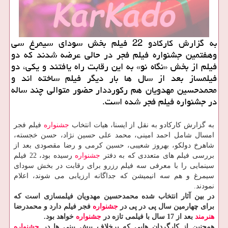
به گزارش كاركادو 22 فیلم بخش سودای سیمرغ سی
وهفتمین جشنواره فیلم فجر در حالی عرضه شدند كه دو
فیلم از بخش «نگاه نو» به این رقابت راه یافتند و یكی، دو
فیلمساز بعد از سال ها بار دیگر فیلم ساخته اند و
محمدحسین مهدویان هم ركورددار حضور متوالی چند ساله
در جشنواره فیلم فجر شده است.
به گزارش كاركادو به نقل از ایسنا، هیات انتخاب
جشنواره
فیلم فجر
امسال شامل احمد امینی، محمد علی حسین نژاد، حسن خجسته،
شاهرخ دولكو، بهروز شعیبی، حسین كرمی و رضا مقصودی بعد از
بررسی فیلم های متعددی كه به دفتر
جشنواره
رسیده بود، 22 فیلم
سینمایی را با معرفی سه فیلم رزرو برای رقابت در بخش سودای
سیمرغ و هم سه انیمیشن كه جداگانه ارزیابی می شوند، اعلام
نمودند.
در بین آثار انتخاب شده محمدحسین مهدویان فیلمسازی است كه
برای چهارمین سال پی در پی در
جشنواره
فجر فیلم دارد و محمدرضا
هنرمند
بعد از 17 سال با فیلمی تازه در
جشنواره
خواهد بود.
همچنین از كارگردان هایی كه برخلاف پیش بینی ها در
جشنواره