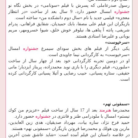
رسول صدرعاملی كه پسرش با فیلم «سونامی» در بخش نگاه نو
جشنواره
امسال حضور دارد، 9 سال بعد از ساخت «در انتظار
معجزه» فیلمی جدید با نام «سال دوم دانشكده من» ساخته است.
بازیگران این فیلم علی مصفا، بابك حمیدیان، شقایق فراهانی، پدرام
شریفی، پانته آ پناهی ها، نیلوفر خوش خلق، شیوا خسرومهر، مریم
بوبانی و علیرضا استادی هستند.
«سرخپوست»
یكی دیگر از فیلم های بخش سودای سیمرغ
جشنواره
امسال
«سرخپوست» به كارگردانی نیما جاویدی است.
او در دومین تجربه كارگردانی خود بعد از چهار سال از ساخت
«ملبورن»، فیلم دیگری را با بازی نوید محمدزاده، پریناز ایزدیار؛ مانی
حقیقی، ستاره پسیانی، حبیب رضایی و آتیلا پسیانی كارگردانی كرده
است.
«سمفونی نهم»
محمدرضا
هنرمند
بعد از 17 سال از ساخت فیلم «عزیزم من كوك
نیستم» امسال با ملودرامی طنز و فانتزی در
جشنواره
حضور دارد.
حمید فرخ نژاد، ساره بیات، مهرداد صدیقیان، هدی زین العابدین،
مارین ون هولك و محمدرضا فروتن بازیگران «سمفونی نهم» هستند.
در خلاصه داستان این فیلم آمده است: «شاید عاشق شدن آخرین