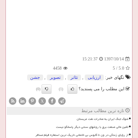
1397/10/14
15:21:37
4458
5
/
5.0
تگهای خبر:
ارزیابی
,
تئاتر
,
تصویر
,
جشن
این مطلب را می پسندید؟
(0)
(1)
X
تازه ترین مطالب مرتبط
شوک جنگ ایران به صادرات نفت عربستان
تأمین مالی صنعت برق با روشهای سنتی دیگر پاسخگو نیست
از رؤیای زندگی در ون تا کابوس بی خانمانی تاریک ترین استعاره فیلم مسافر