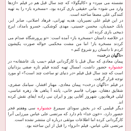
نشسته می میرد» و «كالیگولا» كه چند سال قبل هم در فیلم «اژدها
وارد می شود» مانی حقیقی بازی كرده بود، «مسخره باز» را به تهیه
كنندگی علی مصفا ساخته است.
در این فیلم علی نصیریان، هدیه تهرانی، فرهاد اصلانی، صابر ابر،
بابك حمیدیان، محسن حسینی، مهدی كوشكی، خسرو بامداد، ایرج
ذبیحی بازی كرده اند.
در خلاصه داستان «مسخره باز» آمده است: «تو پرورشگاه صدام می
كردند مسخره باز! اما من مشت محكمی حواله صورت یكیشون
كردم تا داستان رو شروع كنم.»
«ناگهان درخت»
پیمان معادی كه سال قبل با كارگردانی فیلم «بمب یك عاشقانه» در
جشنواره
حضور داشت، امسال تهیه كننده فیلم تازه صفی یزدانیان
است كه چند سال قبل فیلم «در دنیای تو ساعت چند است؟» او مورد
توجه قرار گرفت.
در فیلم «ناگهان درخت» پیمان معادی، مهناز افشار، سیامك صفری،
شقایق دهقان، مهراب قاسم خانی، پانته آ پناهی ها، زهره عباسی،
لیلی فرهادپور، شهروز آقایی پور و ایران نبی زاده ایفای نقش كرده
اند.
دیگر فیلمی كه در بخش سودای سیمرغ
جشنواره
سی وهفتم فجر
حضور دارد، «خون خدا» نام دارد كه مرتضی علی عباس میرزایی آنرا
كارگردانی كرده اما اطلاعات موثقی درباره ان منتشر نشده است.
مرتضی علی عباس، فیلم «انزوا» را قبل از این ساخته بود.