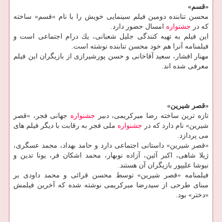
«قسم»
محسن تنابنده دومین فیلم سینمایی خویش را با نام «قسم» ساخته
كه در
جشنواره
امسال حضور دارد.
این فیلم به تهیه كنندگی جلیل شعبانی، یك درام اجتماعی است و
فیلمنامه آنرا هم خود محسن تنابنده نوشته است.
مهنار افشار، سعید آقاخانی و حسن پورشیرازی از بازیگران این فیلم
معرفی شده اند.
«قصر شیرین»
تازه ترین ساخته رضا میركریمی، دبیر
جشنواره
جهانی فجر، «قصر
شیرین» نام دارد كه در
جشنواره
ملی فجر به رقابت با دیگر فیلم های
می پردازد.
«قصر شیرین» داستانی اجتماعی دارد و حامد بهداد، محمد عسگری،
ژیلا شاهی، اكبر آئین، آزاده نوبهار، محمد اشكان فر، یونا تدین و
نیوشا علیپور بازیگران آن هستند.
فیلمنامه «قصر شیرین» توسط محسن قرائی و محمد داودی بر
مبنای طرحی از سیدرضا میركریمی نوشته شده كه آخرین فیلمش
«دختر» بود.