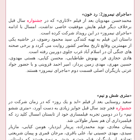
«ماجرای نیمروز2: رد خون»
محمدحسن مهدویان بعد از فیلم «لاتاری» كه در
جشنواره
سال قبل
برخلاف دیگر فیلم هایش موفقیت خاصی نداشت، امسال با ادامه
«ماجرای نیمروز» در این رویداد شركت كرده است.
داستان این فیلم به تهیه كنندگی سید محمود رضوی، در حاشیه یكی
از مهمترین وقایع تاریخ معاصر كشور روایت می گردد و برخی صحنه
های جنگی آن در اسلام آباد غرب جلوی دوربین رفته است.
هادی حجازی فر، بهنوش طباطبایی، محسن كیایی، هستی مهدوی،
حسین مهری، مهدی زمین پرداز، امیر احمد قزوینی و با حضور جواد
عزتی بازیگران اصلی قسمت دوم «ماجرای نیمروز» هستند.
«متری شش و نیم»
سعید روستایی بعد از فیلم «ابد و یك روز» كه در زمان شركت در
جشنواره
فجر چند سال قبل جوایز زیادی به دست آورد، «متری ششو
نیم» را در دومین تجربه فیلمسازی خود از تابستان امسال كلید زد كه
فیلمبرداری آن هم بسیار طولانی شد.
پیمان معادی، نوید محمدزاده، پرینار ایزدیار، هومن كیایی، مازیار
سیدی، مهدی حسینی نیا، علی باقری، مرجان قمری و پیمان شریعتی
تعدادی از بازیگران فیلم «متری شش و نیم» هستند كه داستانی