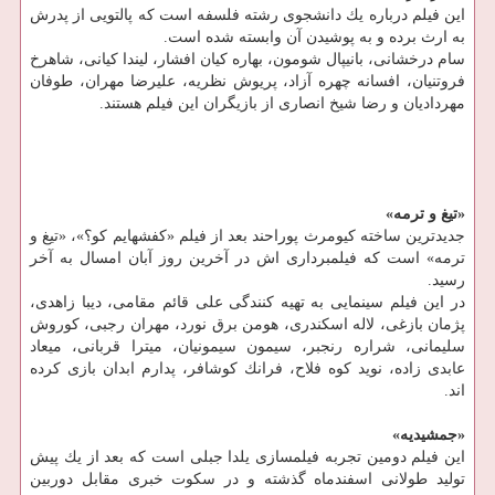
این فیلم درباره یك دانشجوی رشته فلسفه است كه پالتویی از پدرش
به ارث برده و به پوشیدن آن وابسته شده است.
سام درخشانی، بانیپال شومون، بهاره كیان افشار، لیندا كیانی، شاهرخ
فروتنیان، افسانه چهره آزاد، پریوش نظریه، علیرضا مهران، طوفان
مهردادیان و رضا شیخ انصاری از بازیگران این فیلم هستند.
«تیغ و ترمه»
جدیدترین ساخته كیومرث پوراحند بعد از فیلم «كفشهایم كو؟»، «تیغ و
ترمه» است كه فیلمبرداری اش در آخرین روز آبان امسال به آخر
رسید.
در این فیلم سینمایی به تهیه كنندگی علی قائم مقامی، دیبا زاهدی،
پژمان بازغی، لاله اسكندری، هومن برق نورد، مهران رجبی، كوروش
سلیمانی، شراره رنجبر، سیمون سیمونیان، میترا قربانی، میعاد
عابدی زاده، نوید كوه فلاح، فرانك كوشافر، پدارم ابدان بازی كرده
اند.
«جمشیدیه»
این فیلم دومین تجربه فیلمسازی یلدا جبلی است كه بعد از یك پیش
تولید طولانی اسفندماه گذشته و در سكوت خبری مقابل دوربین