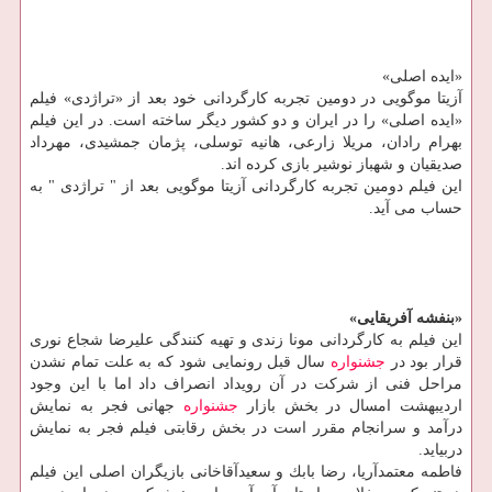
«ایده اصلی»
آزیتا موگویی در دومین تجربه كارگردانی خود بعد از «تراژدی» فیلم
«ایده اصلی» را در ایران و دو كشور دیگر ساخته است. در این فیلم
بهرام رادان، مریلا زارعی، هانیه توسلی، پژمان جمشیدی، مهرداد
صدیقیان و شهباز نوشیر بازی كرده اند.
این فیلم دومین تجربه كارگردانی آزیتا موگویی بعد از " تراژدی " به
حساب می آید.
«بنفشه آفریقایی»
این فیلم به كارگردانی مونا زندی و تهیه كنندگی علیرضا شجاع نوری
قرار بود در
جشنواره
سال قبل رونمایی شود كه به علت تمام نشدن
مراحل فنی از شركت در آن رویداد انصراف داد اما با این وجود
اردیبهشت امسال در بخش بازار
جشنواره
جهانی فجر به نمایش
درآمد و سرانجام مقرر است در بخش رقابتی فیلم فجر به نمایش
دربیاید.
فاطمه معتمدآریا، رضا بابك و سعیدآقاخانی بازیگران اصلی این فیلم