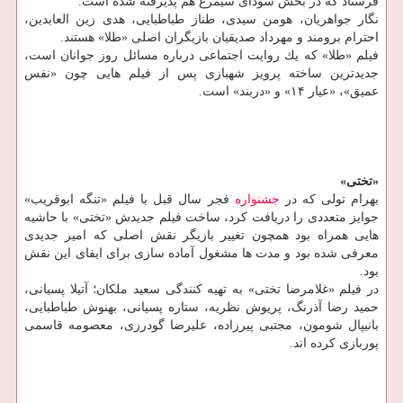
فرستاد كه در بخش سودای سیمرغ هم پذیرفته شده است.
نگار جواهریان، هومن سیدی، طناز طباطبایی، هدی زین العابدین،
احترام برومند و مهرداد صدیقیان بازیگران اصلی «طلا» هستند.
فیلم «طلا» كه یك روایت اجتماعی درباره مسائل روز جوانان است،
جدیدترین ساخته پرویز شهبازی پس از فیلم هایی چون «نفس
عمیق»، «عیار ۱۴» و «دربند» است.
«تختی»
بهرام تولی كه در
جشنواره
فجر سال قبل با فیلم «تنگه ابوقریب»
جوایز متعددی را دریافت كرد، ساخت فیلم جدیدش «تختی» با حاشیه
هایی همراه بود همچون تغییر بازیگر نقش اصلی كه امیر جدیدی
معرفی شده بود و مدت ها مشغول آماده سازی برای ایفای این نقش
بود.
در فیلم «غلامرضا تختی» به تهیه كنندگی سعید ملكان؛ آتیلا پسیانی،
حمید رضا آذرنگ، پریوش نظریه، ستاره پسیانی، بهنوش طباطبایی،
بانیپال شومون، مجتبی پیرزاده، علیرضا گودرزی، معصومه قاسمی
پوربازی كرده اند.