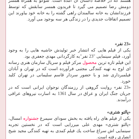
هستند كه در خلاصه داستان آن آمده است: شوكو به همراه همسر
دومش رضا تصمیم می گیرد تا فریدون همسر سابقش كه توسط
فرزندانشان به خانه سالمندان راهی گشته را به خانه خود بیاورند این
تصمیم اتفاقات جدیدی را در زندگی هر سه بوجود می آورد.
«23 نفر»
یكی از فیلم هایی كه انتشار خبر تولیدش حاشیه هایی را به وجود
آورد، فیلم سینمایی "23 نفر"به كارگردانی مهدی جعفری بود.
این فیلم تازه ترین
محصول
مركز فیلم و سریال سازمان هنری رسانه
ای اوج به تهیه كنندگی مجتبی فرآورده است كه در تهران و آبادان
فیلمبرداری شد و با حضور سردار قاسم سلیمانی در تهران كلید
خورد.
«23 نفر» روایت گروهی از رزمندگان نوجوان ایرانی است كه در
جریان جنگ ایران و عراق در سال 1361 به اسارت نیروهای عراقی
درآمدند.
«پالتو شتری»
یكی از فیلم های راه یافته به بخش سودای سیمرغ
جشنواره
امسال،
«پالتو شتری» مهدی علی میرزایی است كه در نخستین تجربه
سینمایی اش سراغ ساخت یك فیلم كمدی به تهیه كنندگی مجید شیخ
انصاری رفته است.