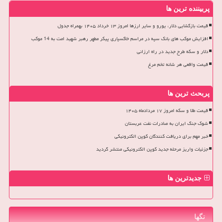
پربیننده ترین ها
قیمت بازگشایی دلار، یورو و سایر ارزها امروز ۱۳ خرداد ۱۴۰۵ بهمراه جدول
افزایش موکب های بانک سپه در مراسم خاکسپاری پیکر مطهر رهبر شهید امت به 14 موکب
دلار و سکه طرح جدید در راه ارزانی
قیمت واقعی هر شانه تخم مرغ
پربحث ترین ها
قیمت طلا و سکه امروز ۱۷ مردادماه ۱۴۰۵
شوک جنگ ایران به صادرات نفت عربستان
خبر مهم برای دریافت کنندگان کوپن الکترونیکی
جزئیات واریز مرحله جدید کوپن الکترونیکی منتشر گردید
جدیدترین ها
تگها