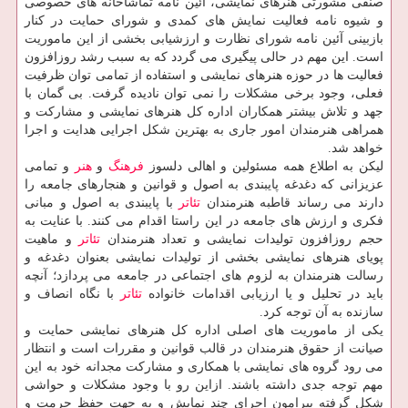
صنفی مشورتی هنرهای نمایشی، آئین نامه تماشاخانه های خصوصی
و شیوه نامه فعالیت نمایش های كمدی و شورای حمایت در كنار
بازبینی آئین نامه شورای نظارت و ارزشیابی بخشی از این ماموریت
است. این مهم در حالی پیگیری می گردد كه به سبب رشد روزافزون
فعالیت ها در حوزه هنرهای نمایشی و استفاده از تمامی توان ظرفیت
فعلی، وجود برخی مشكلات را نمی توان نادیده گرفت. بی گمان با
جهد و تلاش بیشتر همكاران اداره كل هنرهای نمایشی و مشاركت و
همراهی هنرمندان امور جاری به بهترین شكل اجرایی هدایت و اجرا
خواهد شد.
لیكن به اطلاع همه مسئولین و اهالی دلسوز
فرهنگ
و
هنر
و تمامی
عزیزانی كه دغدغه پایبندی به اصول و قوانین و هنجارهای جامعه را
دارند می رساند قاطبه هنرمندان
تئاتر
با پایبندی به اصول و مبانی
فكری و ارزش های جامعه در این راستا اقدام می كنند. با عنایت به
حجم روزافزون تولیدات نمایشی و تعداد هنرمندان
تئاتر
و ماهیت
پویای هنرهای نمایشی بخشی از تولیدات نمایشی بعنوان دغدغه و
رسالت هنرمندان به لزوم های اجتماعی در جامعه می پردازد؛ آنچه
باید در تحلیل و یا ارزیابی اقدامات خانواده
تئاتر
با نگاه انصاف و
سازنده به آن توجه كرد.
یكی از ماموریت های اصلی اداره كل هنرهای نمایشی حمایت و
صیانت از حقوق هنرمندان در قالب قوانین و مقررات است و انتظار
می رود گروه های نمایشی با همكاری و مشاركت مجدانه خود به این
مهم توجه جدی داشته باشند. ازاین رو با وجود مشكلات و حواشی
شكل گرفته پیرامون اجرای چند نمایش و به جهت حفظ حرمت و