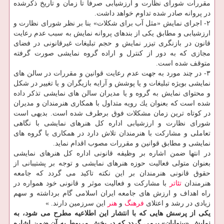
مقررات شورای نظارت و ارزشیابی صرفاً تا زمان و تاریخ ذكرشده
در پروانه صادر شده تداوم خواهد داشت.
۲- اجرای نمایش «مثل آب برای شكلات» بنا بر نظر شورای نظارت و
ارزشیابی و مطابق یكی از بندهای پروانه نمایش به سبب عدم رعایت
قانون در بازنگری تیزر نمایش و حجم تبلیغات غیرقانونی در فضای
مجازی كه به دور از كنترل و اراده گروه نمایشی صورت گرفته
متوقف شده است.
۳- در چند مورد به جهت عدم رعایت قوانین و مقررات در سالن های
نمایشی بویژه تبلیغات و یا پوشش و آرایه بازیگران و یا تغییر در شكل
و محتوای نمایش به گروه و یا مدیران سالن های نمایشی تذكر داده
شده است كه بعنوان یك رویه متداول با همكاری هنرمندان و مدیران
در كوتاه ترین زمان مشكلات فوق برطرف شده است. بدیهی است
شورای نظارت و ارزشیابی اداره كل هنرهای نمایشی با نگاهی
تعاملی و مشاركت با هنرمندان تلاش دارد در همكاری با گروه های
نمایشی و مطابق قوانین و مقررات مصوب اقدام نماید.
در انتها ضمن اشاره بر وظیفه قانونی اداره كل هنرهای نمایشی
بعنوان متولی فعالیت حوزه هنرهای نمایشی و توجه بر پشتیبانی از
حقوق قانونی هنرمندان بر این نكته تاكید می گردد كه جامعه
هنرمندان
تئاتر
با مشاركت و فعالیت موثر و قانونی خود همواره در
راه اهداف و ارزش های جامعه ایران اسلامی گام برداشته و سهم
زیادی در رشد و اعتلای
فرهنگ
و
هنر
این سرزمین دارند. »
یكی از پرسش هایی كه با انتشار این اطلاعیه مطرح می شود، به
نمایش «بینوایان» برمی گردد كه در بخش مربوط به آن ضمن اشاره