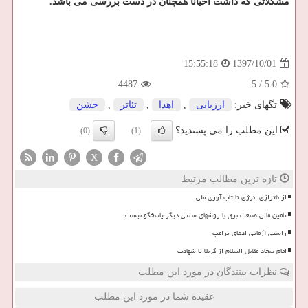
مشكلاتی كه داشت احیانا همچنان در دست بررسی می باشد.
1397/10/01
15:55:18
4487
5
/
5.0
تگهای خبر:
ارزیابی
,
اهدا
,
تئاتر
,
جشن
این مطلب را می پسندید؟
(0)
(1)
X
تازه ترین مطالب مرتبط
از ناترازی انرژی تا تاب آوری ملی
تأمین مالی صنعت برق با روشهای سنتی دیگر پاسخگو نیست
راستی آزمایی ادعای ترامپ
امام سجاد مقابل السلام از کربلا تا شهادت
نظرات بینندگان در مورد این مطلب
عقیده شما در مورد این مطلب