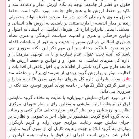
حقوق دو قشر از جامعه، توجه به نگاه ارزش مدار و دغدغه مند و
تاكید بر حفظ ارزش ها و هنجارهای جامعه مورد تاكید است. حفظ
حقوق معنوی هنرمندان كه در شرایط موجود دغدغه تولید محصولی
زنده بر مدار اندیشه را دارند مبتنی بر پایبندی به ارزش های انسانی و
اسلامی است. بنابراین اداره كل هنرهای نمایشی با استناد به اصول و
قوانین فرهنگی و هنری و اهمیت سیاست فرهنگی و هنری نظام
جمهوری اسلامی در این مسیر با جدیت و به دور از مماشات اقدام
خواهد نمود. با تاكید مجدانه بر این مهم ذكر این نكته ضروری می
باشد كه آنچه تحت عنوان عدم نظارت و یا بی توجهی هنرمندان و
اداره كل هنرهای نمایشی به اصول و و قوانین و حفظ ارزش های
جامعه طرح می گردد ناشی از اطلاعات و یا اخبار ناقص از اقدامات و
فعالیت موثر و پرارزش گروه زیادی از هنرمندان پركار و دغدغه مند
تئاتر
است. بنابراین اداره كل هنرهای نمایشی ضمن تاكید به مدارا و
در نظر گرفتن تكثّر نگاهها در جامعه پویای امروز توضیح چند نكته را
ضروری می داند:
۱- در مورد اجرای نمایش «بینوایان» با عنایت به تخلف گروه نمایشی
فوق در تبلیغات اولیه نمایشی و مطابق رای و نظر شورای مركزی
نظارت و ارزشیابی و در نظر گرفتن موارد تخلف تذكر كتبی و رسانه
ای به گروه ابلاغ گردید. همینطور در طول اجرای عمومی و نظارت بر
اجرای نمایش جهت رعایت مواردی چون آرایه و گریم بازیگران
مواردی به گروه ابلاغ و جهت رعایت كامل آن از سوی گروه نمایش
اقدام شد. بدیهی است اجرای اثر فوق با رعایت همه قوانین و