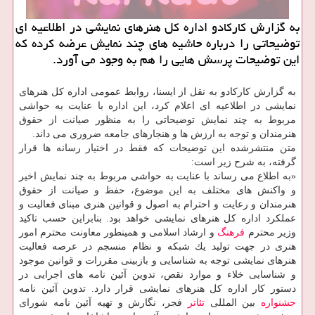
به گزارش كاركادو اداره كل هنرهای نمایشی در اطلاعیه ای
توضیحاتی را درباره حاشیه های چند نمایش عرضه كرده كه
این توضیحات پرسش هایی را هم به وجود می آورد.
به گزارش كاركادو به نقل از ایسنا، روابط عمومی اداره كل هنرهای
نمایشی در اطلاعیه ای اعلام كرد، این اداره با عنایت به حواشی
مربوط به چند نمایش توضیحاتی را به منظور صیانت از حقوق
هنرمندان و توجه به ارزش ها و هنجارهای جامعه ضروری می داند.
متن منتشرشده این توضیحات كه فقط در اختیار رسانه ها قرار
گرفته، به شرح زیر است:
«به اطلاع می رساند با عنایت به حواشی مربوط به چند نمایش اخیر
و واكنش های مختلف به این موضوع، حفظ و صیانت از حقوق
هنرمندان و رعایت و احترام به اصول و قوانین هنری مبنای فعالیت و
عملكرد اداره كل هنرهای نمایشی خواهد بود. بنابراین حسب تاكید
وزیر محترم
فرهنگ
و ارشاد اسلامی و همینطور معاونت محترم امور
هنری در جهت تولید یك شبكه و نظام منسجم در عرصه فعالیت
هنرهای نمایشی توجه به شناسایی و بازبینی مقررات و قوانین موجود
و شناسایی خلاء و موارد نقص، تدوین آئین نامه های اجرایی در
دستور كار اداره كل هنرهای نمایشی قرار دارد. تدوین آئین نامه
جشنواره
بین المللی
تئاتر
فجر، نگارش و تهیه آئین نامه شورای