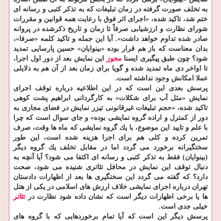
به تخلف صورت گرفته در زمان تبلیغات كه به تذكر كتبی و رسانه ای
ختم شد، تاكید شده، «اجرای اثر فوق با رعایت همه قوانین و مقررات
شورای نظارت و ارزشیابی صرفاً تا زمان و تاریخ ذكرشده در پروانه
صادر شده تداوم خواهد داشت». آیا این جمله و تاكید كلمه «صرفا»،
بدان معناست كه باز هم قرار بوده «بینوایان» حسین پارسایی تمدید
شود؟ چون طبق پیگیری ایسنا
مجوز
این نمایش بعد از دور اول اجرا،
تا اواخر دی ماه تمدید شده و گویا برای زمان بعد از آن هم به دلایلی
عملا امكانش وجود نداشته است.
پرسش بعدی این است كه در این اطلاعیه درباره توقف اجرای
نمایش «مثل آب برای شكلات» به كارگردانی ابراهیم پشت كوهی
تاكید شده، «حجم تبلیغات غیرقانونی تیزر نمایش در فضای مجازی به
دور از كمترل و اراده گروه نمایشی بوده» و جای سوال است كه چرا
با علم و تایید این موضوع، با یك گروه نمایشی كه ماه ها وقت، صرف
تمرین كرده و كلی هم برای اجرا هزینه شده است، این طور
سختگیرانه برخورد می گردد اما در مقابل تخلف یك گروه دیگر
(بینوایان) فقط به تذكر كتبی و رسانه ای اكتفا می شود؟ آیا آنچه به
دنبال توقف این نمایش در محافل تئاتری شنیده می شود، صحت
دارد؟ كه گفته می گردد این سختگیری ها بعد از اظهارات دادستان
تهران درباره اجرای نمایشی خلاف ارزش های اسلامی در یكی از هتل
ها یا برخی اظهارات دیگر است كه نشان داده شود نظارت در
تئاتر
خیلی جدی است.
پرسش دیگر این است كه آیا تمام برخوردهایی كه با گروه های