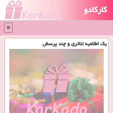
کارکادو
منو
یك اطلاعیه تئاتری و چند پرسش