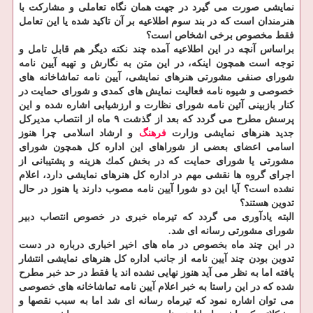
نمایشی صورت می گیرد در جهت همان نگاه تعاملی و مشاركت با
هنرمندان است كه در بند سوم اطلاعیه بر آن تاكید شده یا این تعامل
فقط مخصوص برخی اشخاص است؟
براساس آنچه در این اطلاعیه آمده چند نكته دیگر هم قابل تامل و
توجه است همچون اینكه، در این متن به نگارش و تهیه آیین نامه
شورای صنفی مشورتی هنرهای نمایشی، آیین نامه تماشاخانه های
خصوصی و شیوه نامه فعالیت نمایش های كمدی و شورای حمایت در
كنار بازبینی آئین نامه شورای نظارت و ارزشیابی اشاره شده و این
پرسش مطرح می گردد كه بعد از گذشت ۹ ماه از انتصاب مدیركل
جدید هنرهای نمایشی وزارت
فرهنگ
و ارشاد اسلامی چرا هنوز
اسامی اعضای بعضی از شوراهای این اداره كل همچون شورای
مشورتی یا شورای حمایت كه در بخش كمك هزینه و پشتیبانی از
اجرای گروه ها نقشی مهم در اداره كل هنرهای نمایشی دارد، اعلام
نشده است؟ آیا این دو شورا آیین نامه مصوب دارند یا هنوز در حال
تدوین هستند؟
البته یادآوری می گردد كه تیرماه خبری در خصوص انتصاب دبیر
شورای مشورتی رسانه ای شد.
در این چند ماه بخصوص در ماه های اخیر اخباری درباره در دست
تدوین بودن چند آیین نامه از جانب اداره كل هنرهای نمایشی انتشار
یافته اما به نظر می آید هنوز نهایی نشده اند یا فقط در حد خبر مطرح
شده كه در این راستا به خبر اعلام آیین نامه تماشاخانه های خصوصی
می توان اشاره نمود كه تیرماه رسانه ای شد اما به سبب نقصها و