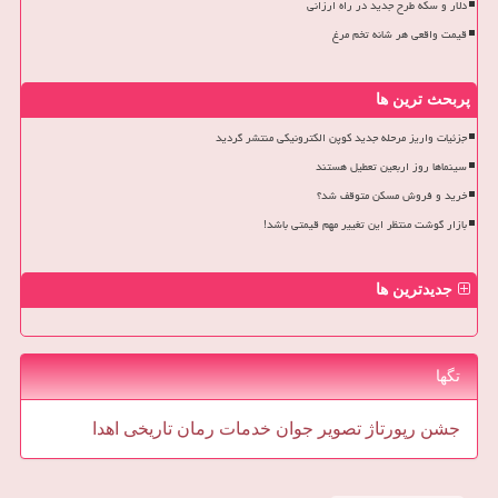
دلار و سکه طرح جدید در راه ارزانی
قیمت واقعی هر شانه تخم مرغ
پربحث ترین ها
جزئیات واریز مرحله جدید کوپن الکترونیکی منتشر گردید
سینماها روز اربعین تعطیل هستند
خرید و فروش مسکن متوقف شد؟
بازار گوشت منتظر این تغییر مهم قیمتی باشد!
جدیدترین ها
تگها
جشن
رپورتاژ
تصویر
جوان
خدمات
رمان
تاریخی
اهدا