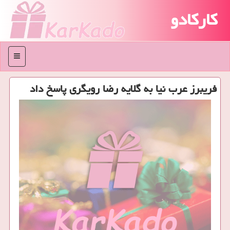
کارکادو
منو
فریبرز عرب نیا به گلایه رضا رویگری پاسخ داد