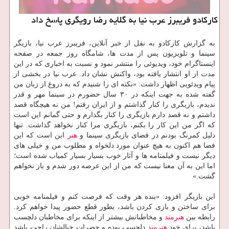
كاركادو فریبرز عرب نیا به گلایه رضا رویگری پاسخ داد
به گزارش كاركادو به نقل از خبر آنلاین، فریبرز عرب نیا، بازیگر
سینما و تلویزیون پس از مدت ها، شامگاه روز جمعه در صفحه
اینستاگرام خود، ویدیوئی را منتشر نمود و نسبت به اخباری كه در این
مدت از او انتشار یافته بود، واكنش نشان داد. عرب نیا در بخشی از
پیام ویدئویی اظهار داشت: «نكته ای را شنیدم كه به دروغ از زبان من
گفته شده به جهت اینكه در ۳۰ سال حضورم در سینما مهر و قدر
ندیدم، بازیگری را كنار گذاشتم و از ایران رفتم! من نه هیچگاه قصد
داشتم و نه قصد دارم بازیگری را كنار بگذارم و حتی گمانم این است
كه اگر من این كار را بكنم، بازیگری مرا كنار نخواهد گذاشت. تنها
دلیل كمرنگ بودنم در فضای بازیگری سینما و
هنر
این است كه این
فضا هم اكنون به هیچ عنوان مورد دلخواه و مطلوب من و خیلی های
دیگر نیست و فیلمنامه ها و آثار خوب بسیار بسیار كمیاب شده است؛
اما این به آن معنا نیست كه من از این عرصه دور شدم و باز نخواهم
گشت.»
این بازیگر افزود: «بنده هر وقت كه فرصت كنم و فیلمنامه خوبی
برای ساختن و بازی كردن باشد، بطور قطع حضور پیدا خواهم كرد.
رابطه بین
هنرمند
و مخاطبانش بیشتر از اینكه برای مخاطبان دلچسب
باشد، برای خود
هنرمند
دلچسب بوده و حضرات خیالشان راحت باشد