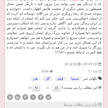
كه با اردنگی هم نمی توانند مرا بیرون كنند.» بازیگر نقش مختار
همینطور در بخش دیگری از صحبت هایش اظهار داشت: «خواندم و
متوجه شدم كه رضا رویگری عزیز از من گلایه دوستانه ای كرده كه
از ایشان احوالپرسی نمی كنم. فكر می كنم كه ایشان از اینكه بنده
در ایران زندگی نمی كنم، آگاهی ندارد و نمی داند كه امكان دسترسی
به ایشان و همكارانم را ندارم. گرچه از ایشان هیچ شماره ای هم
نداشتم، اما همواره از خداوند بزرگ برای ایشان آرزوی خیر، سلامتی
و تندرستی خیلی سریع را خواستم و همواره هم می خواهم. امیدوارم
كه این همكار عزیز من در كنار عزیزانشان شاد باشند و با تندرستی
روزگار را سپری كنند و از من هم به دل نگیرند. من نه با ایشان كه با
هیچ كس در ارتباط نیستم.» 57243
1397/07/28
20:24:50
4509
5
/
5.0
تگهای خبر:
سینما
,
فیلم
,
گل
,
هنر
این مطلب را می پسندید؟
(0)
(1)
X
تازه ترین مطالب مرتبط