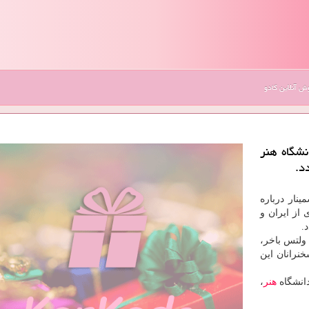
 آنلاین کادو
نشگاه هنر
د.
ینار درباره
از ایران و
.
ولتس باخر،
نرانان این
هنر
،