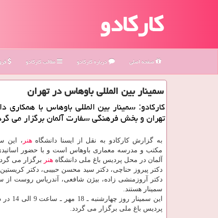
کارکادو
صفحه اصلی
درباره كاركادو
مطالب كاركادو
فروش
سمینار بین المللی باوهاس در تهران
كاركادو: سمینار بین المللی باوهاس با همكاری دا
تهران و بخش فرهنگی سفارت آلمان برگزار می گرد
به گزارش كاركادو به نقل از ایسنا دانشگاه
هنر
، این سم
مكتب و مدرسه معماری باوهاس است و با حضور اساتیدی 
آلمان در محل پردیس باغ ملی دانشگاه
هنر
برگزار می گردد
دكتر پیروز حناچی، دكتر سید محسن حبیبی، دكتر كریستین 
دكتر آروزمنشی زاده، بیژن شافعی، آندریاس روست از سخ
سمینار هستند.
این سمینار روز چهارشنبه ـ 18 مهر ـ ساعت 9 الی 14 در دانشگاه
پردیس باغ ملی برگزار می گردد.