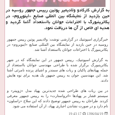
به گزارش كاركادو ولادیمیر پوتین رییس جمهور روسیه در
حین بازدید از نمایشگاه بین المللی صنایع «اینوپروم» در
یكاترینبورگ با اختراعات جوانان بااستعداد آشنا گردید و
هدیه ای خاص از آن ها دریافت نمود.
خبرگزاری اسپوتنیك در گزارشی نوشت: ولادیمیر پوتین رییس جمهور
روسیه در حین بازدید از نمایشگاه بین المللی صنایع «اینوپروم» در
یكاترینبورگ با اختراعات جوانان بااستعداد آشنا شد.
به گزارش اسپوتنیك، رییس جمهور در این نمایشگاه كه در شهر
یكاترینبورگ برگزار شده با طراحی مهندسی جوانان بااستعداد از
جمله پهپادهای پاكبان و ربات های سمندر و اشیای پرنده نامرئی آشنا
شد. این مهندسین جوان به رییس جمهور یك هدیه برای نوه هایش
دادند.
در بین ربات های طراحی شده جدیدترین پهپاد مدل «ژوپیتر» و
سیستم فشار بر پهپادها «ائرواستارت» را به رییس جمهور معرفی
كردند. طراحان به رییس جمهور توضیح دادند كه این سلاح «زاسلون»
نام دارد و در صورت نشاندن اجباری پهپاد، از آن استفاده می شود.
1396/04/19
19:43:17