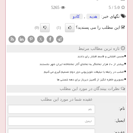
5265
5
/
5.0
تگهای خبر:
هدیه
,
كادو
این مطلب را می پسندید؟
(0)
(1)
X
تازه ترین مطالب مرتبط
محسن افشانی و قاسم افشار رای دادند
بیشتر از ۲۰ هزار تماشاگر به تماشای آثار تماشاخانه ایران شهر نشستند
امشب در رابطه با تبلیغات تلویزیونی دور دوم تصمیم گیری می کنیم
تصویری خاطره انگیز از کامبیز دیرباز برای دهه شصتی ها
نظرات بینندگان در مورد این مطلب
عقیده شما در مورد این مطلب
نام:
ایمیل:
عقیده: