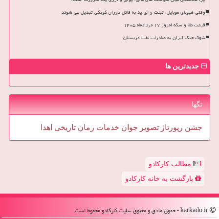
وقتی هیولای موبایل، تبلت و آی پد به قاتل دوران کودکی تبدیل می شوند
قیمت طلا و سکه امروز ۱۷ مردادماه ۱۴۰۵
شوک جنگ ایران به صادرات نفت عربستان
جدیدترین ها
تگها
جشن
رپورتاژ
تصویر
جوان
خدمات
رمان
تاریخی
اهدا
مطالب کارکادو
بازگشت به خانه کارکادو
karkado.ir - حقوق مادی و معنوی سایت كاركادو محفوظ است