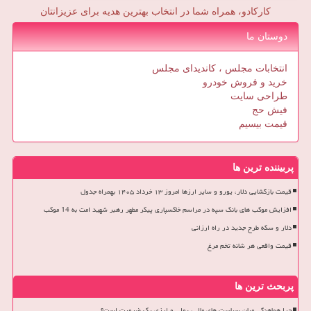
کارکادو، همراه شما در انتخاب بهترین هدیه برای عزیزانتان
دوستان ما
انتخابات مجلس ، کاندیدای مجلس
خرید و فروش خودرو
طراحی سایت
فیش حج
قیمت بیسیم
پربیننده ترین ها
قیمت بازگشایی دلار، یورو و سایر ارزها امروز ۱۳ خرداد ۱۴۰۵ بهمراه جدول
افزایش موکب های بانک سپه در مراسم خاکسپاری پیکر مطهر رهبر شهید امت به 14 موکب
دلار و سکه طرح جدید در راه ارزانی
قیمت واقعی هر شانه تخم مرغ
پربحث ترین ها
چرا هماهنگی میان سیاست های مالی، پولی و ارزی یک ضرورت است؟