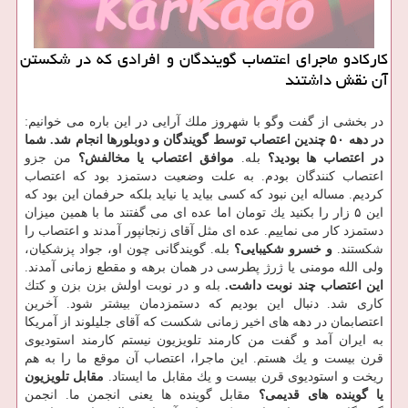
كاركادو ماجرای اعتصاب گویندگان و افرادی كه در شكستن
آن نقش داشتند
در بخشی از گفت وگو با شهروز ملك آرایی در این باره می خوانیم:
در دهه ۵۰ چندین اعتصاب توسط گویندگان و دوبلورها انجام شد. شما
در اعتصاب ها بودید؟
بله.
موافق اعتصاب یا مخالفش؟
من جزو
اعتصاب كنندگان بودم. به علت وضعیت دستمزد بود كه اعتصاب
كردیم. مساله این نبود كه كسی بیاید یا نیاید بلكه حرفمان این بود كه
این ۵ زار را بكنید یك تومان اما عده ای می گفتند ما با همین میزان
دستمزد كار می نماییم. عده ای مثل آقای زنجانپور آمدند و اعتصاب را
شكستند.
و خسرو شكیبایی؟
بله. گویندگانی چون او، جواد پزشكیان،
ولی الله مومنی یا ژرژ پطرسی در همان برهه و مقطع زمانی آمدند.
این اعتصاب چند نوبت داشت.
بله و در نوبت اولش بزن بزن و كتك
كاری شد. دنبال این بودیم كه دستمزدمان بیشتر شود. آخرین
اعتصابمان در دهه های اخیر زمانی شكست كه آقای جلیلوند از آمریكا
به ایران آمد و گفت من كارمند تلویزیون نیستم كارمند استودیوی
قرن بیست و یك هستم. این ماجرا، اعتصاب آن موقع ما را به هم
ریخت و استودیوی قرن بیست و یك مقابل ما ایستاد.
مقابل تلویزیون
یا گوینده های قدیمی؟
مقابل گوینده ها یعنی انجمن ما. انجمن