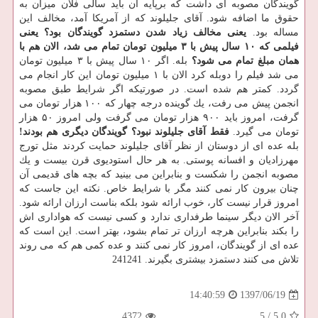
گویندگان مصوبه ای داشت كه برپایه آن باید سالی فلان میزان به
حقوق ما اضافه شود. آقای جلیلوند كه از آمریكا آمد، مخالف این
مساله بود.
یعنی مخالف زیاد شدن دستمزد گویندگان بود؟ یعنی
فیلمی كه ۱۰ سال پیش با ۳ میلیون تومان تمام می شد، الان هم با
همان مبلغ تمام می شود؟
بله. اگر ۱۰ سال پیش با ۳ میلیون تومان
می شد فیلم را دوبله كرد الان با ۱ میلیون تومان این كار انجام می
گردد. كمتر هم شده است. در صورتیكه اگر شرایط طبق مصوبه
انجمن پیش می رفت، یك گوینده درجه چهار كه ۱۰۰ هزار تومان می
گرفت، امروز باید ۹۰۰ هزار تومان می گرفت ولی امروز ۵۰ هزار
تومان می گیرد.
فقط آقای جلیلوند نبود؟ گویندگان دیگری هم بودند!
بله عده ای از دوستان از نظر آقای جلیلوند حمایت كردند مثل تورج
مهرزادیان و افسانه پوستی. به هر حال استودیوی قرن بیست و یك
مصوبه انجمن را شكست و بنابراین می بینید كه بچه های قدیمی آن
چنان بیرون كار نمی كنند مگر با شرایط خاص. نكته این جاست كه
امروز قرار نیست كار، خوب ارائه شود بلكه بناست ارزان ارائه شود.
آخر الان دیگر سینما طرفداری ندارد و كسی نیست كه هواداری اش
را بكند بنابراین هرچه ارزان تر تمام بشود، بهتر است. این است كه
عده ای از گویندگان، امروز كار نمی كنند و عده كمی هم كه می روند
تلاش می كنند دستمزد بیشتری بگیرند. 241241
1397/06/19
14:40:59
4372
5
/
5.0