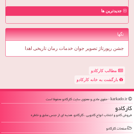
جدیدترین ها
تگها
جشن
رپورتاژ
تصویر
جوان
خدمات
رمان
تاریخی
اهدا
مطالب کارکادو
بازگشت به خانه کارکادو
karkado.ir - حقوق مادی و معنوی سایت كاركادو محفوظ است
كاركادو
فروش کادو و انتخاب انواع کادویی ، کارکادو، هدیه ای از جنس عشق و خاطره
صفحات كاركادو