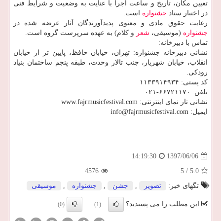
تعیین مكان، تاریخ و ساعت اجرا با عنایت به وضعیت و شرایط فنی
در اختیار ستاد
جشنواره
است.
رعایت حقوق مادی و معنوی پدیدآورندگان آثار عرضه شده در
جشنواره
(موسیقی،
شعر
و كلام) به عهده سرپرست گروه است.
تماس با دبیرخانه:
نشانی دبیرخانه جشنواره: تهران، خیابان حافظ، پایین تر از خیابان
انقلاب، خیابان شهریار، جنب تالار وحدت، طبقه پنجم ساختمان بنیاد
رودكی.
كد پستی: ۱۱۳۳۹۱۴۹۳۴
تلفن: ۶۶۷۲۱۱۷۰-۰۲۱
نشانی تار نمای اینترنتی: www.fajrmusicfestival.com
ایمیل: info@fajrmusicfestival.com
1397/06/06
14:19:30
4576
5
/
5.0
تگهای خبر:
تصویر
,
جشن
,
جشنواره
,
موسیقی
این مطلب را می پسندید؟
(0)
(1)