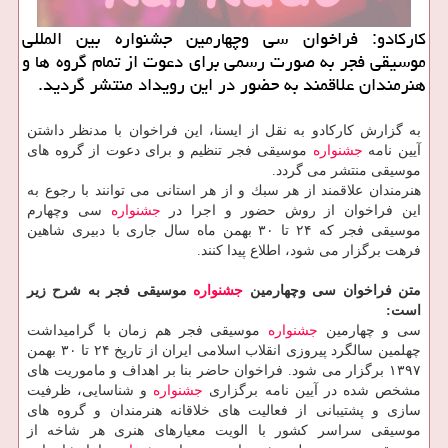
كاركادو: فراخوان سی وچهارمین جشنواره بین المللی
موسیقی فجر به صورت رسمی برای دعوت از تمام گروه ها و
هنرمندان علاقمند به حضور در این رویداد منتشر گردید.
به گزارش كاركادو به نقل از ایسنا، این فراخوان با مدنظر داشتن
آیین نامه
جشنواره
موسیقی فجر تنظیم و برای دعوت از گروه های
موسیقی منتشر می گردد.
هنرمندان علاقمند از هر سبك و از هر استانی می توانند با رجوع به
این فراخوان از روش حضور و اجرا در
جشنواره
سی وچهارم
موسیقی فجر كه ۲۴ تا ۳۰ بهمن ماه سال جاری با دبیری شاهین
فرهت برگزار می شود، اطلاع پیدا كنند.
متن فراخوان سی وچهارمین
جشنواره
موسیقی فجر به شرح زیر
است:
سی و چهارمین
جشنواره
موسیقی فجر هم زمان با گرامیداشت
چهلمین سالگرد پیروزی انقلاب اسلامی ایران از تاریخ ۲۴ تا ۳۰ بهمن
۱۳۹۷ برگزار می شود. فراخوان حاضر بنا بر اهداف و ماموریت های
مشخص شده در آیین نامه برگزاری
جشنواره
و شناسایی، ظرفیت
سازی و پشتیبانی از فعالیت های خلاقانه هنرمندان و گروه های
موسیقی سراسر كشور با الویت معیارهای هنری هر شاخه از