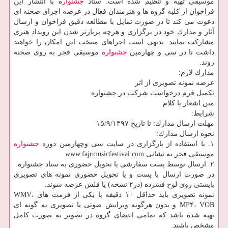
موسیقی تهیه و تنظیم شده است. ستاد
جشنواره
با انتشار این
فراخوان از كلیه گروه ها و هنرمندان فعال در عرصه اجرای صحنه ای
دعوت می كند تا در صورت تمایل با مطالعه دقیق فراخوان و ارسال
آثار و مدارك خود در برگزاری و هرچه پربارتر شدن این رویداد هنری
مشاركت نمایند. بدیهی است اجراهای منتخب این امكان را خواهند
داشت تا در سی و چهارمین
جشنواره
موسیقی فجر به روی صحنه
روند.
مدارك لازم:
عرضه نمونه تصویری از اثر
تكمیل فرم درخواست شركت در جشنواره
متن اشعار یا كلام
شرایط:
مهلت ارسال مدارك: تا تاریخ ۱۵/۹/۱۳۹۷
نحوه ارسال مدارك:
۱. با استفاده از بارگزاری در سایت سی وچهارمین دوره
جشنواره
موسیقی فجر به نشانی www.fajrmusicfestival.com
۲. ارسال توسط پست سفارشی یا تحویل حضوری به ستاد جشنواره.
در صورت ارسال با پست و یا تحویل حضوری نمونه های تصویری
بایستی روی لوح فشرده (در۲ نسخه) یا فلش عرضه شوند.
نمونه تصویری باید حداقل ۱۰ دقیقه با یكی از فرمت های WMV،
MP۴، VOB و بدون هرگونه ویرایش صوتی یا تصویری به گونه ای
تهیه شده باشد كه تمامی اعضای گروه در تصویر به صورت كامل
مشخص باشند.