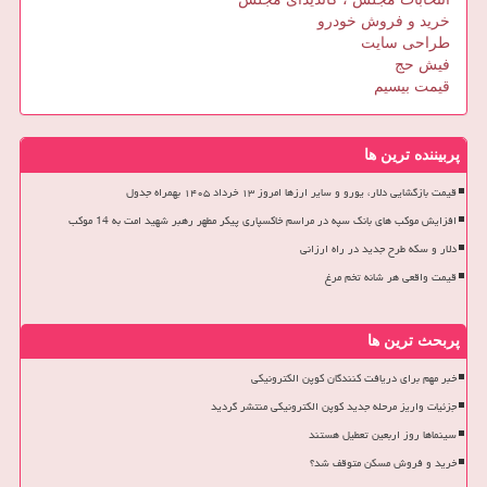
خرید و فروش خودرو
طراحی سایت
فیش حج
قیمت بیسیم
پربیننده ترین ها
قیمت بازگشایی دلار، یورو و سایر ارزها امروز ۱۳ خرداد ۱۴۰۵ بهمراه جدول
افزایش موکب های بانک سپه در مراسم خاکسپاری پیکر مطهر رهبر شهید امت به 14 موکب
دلار و سکه طرح جدید در راه ارزانی
قیمت واقعی هر شانه تخم مرغ
پربحث ترین ها
خبر مهم برای دریافت کنندگان کوپن الکترونیکی
جزئیات واریز مرحله جدید کوپن الکترونیکی منتشر گردید
سینماها روز اربعین تعطیل هستند
خرید و فروش مسکن متوقف شد؟