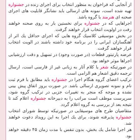
از آنجایی كه فراخوان به منظور انتخاب برای اجرای زنده در
جشنواره
تهیه شده است، نمونه های ارسالی باید نشانگر قابلیت های اجرای
صحنه ای
هنرمند
یا گروه باشد.
اجراهایی كه در
جشنواره
برای نخستین بار به روی صحنه خواهند
رفت در اولویت انتخاب قرار خواهند گرفت.
در بخش موسیقی كلاسیك گروه هایی كه اجرای حداقل یك اثر از
آهنگسازان ایرانی را در برنامه خود داشته باشند در الویت انتخاب
قرار خواهند گرفت.
عرضه پارتیتور قطعات (در صورت وجود) در تسهیل و دقت ارزشیابی
اجراها موثر خواهد بود.
در صورتیكه
شعر
یا كلام آثار به زبانی غیر از فارسی است، ارسال
ترجمه دقیق اشعار هم الزامی است.
تركیب اعضای گروه هنگام اجرا در
جشنواره
باید مطابق با فرم ثبت
نام و نمونه تصویری ارسالی باشد. در صورت بروز اتفاق پیش بینی
نشده و موجه كه منجر به تغییرات جزیی در تركیب گروه شود،
سرپرست موظف است مراتب را به دبیرخانه
جشنواره
اعلام كند تا
نتیجه بعد از بررسی به گروه اعلام گردد.
متقاضیان طرح های موسیقایی در صورتیكه توسط شورای انتخاب
جشنواره
پذیرفته شوند، برای یك اجرا به این رویداد دعوت خواهند
شد.
هر اجرا شامل یك بخش، بدون تنفس با مدت زمان ۴۵ دقیقه خواهد
بود.